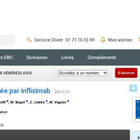
Service Client : 01 71 16 55 99
Mes alertes
Rechercher
és EMC
Domaines
Livres
Compléments
DE VÉNÉRÉOLOGIE
S'abonner
tée par infliximab
- 24/11/11
a
a
a
a
olff
, M. Bagot
, C. Lebbe
, M. Viguier
rance
DF.
B