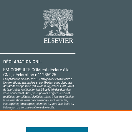
DÉCLARATION CNIL
EM-CONSULTE.COM est déclaré à la
CNIL, déclaration n° 1286925.
En application de la loi nº78-17 du 6 janvier 1978 relative à
l'informatique, aux fichiers et aux libertés, vous disposez
des droits d'opposition (art.26 de la loi), d'accès (art.34 à 38
de la loi), et de rectification (art.36 de la loi) des données
vous concernant. Ainsi, vous pouvez exiger que soient
rectifiées, complétées, clarifiées, mises à jour ou effacées
les informations vous concernant qui sont inexactes,
incomplètes, équivoques, périmées ou dont la collecte ou
l'utilisation ou la conservation est interdite.
Les informations personnelles concernant les visiteurs de
notre site, y compris leur identité, sont confidentielles.
Le responsable du site s'engage sur l'honneur à respecter
les conditions légales de confidentialité applicables en
France et à ne pas divulguer ces informations à des tiers.