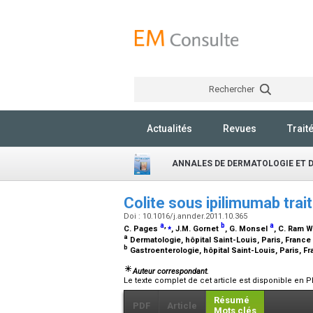
Rechercher
Actualités
Revues
Trait
ANNALES DE DERMATOLOGIE ET 
Colite sous ipilimumab trai
Doi : 10.1016/j.annder.2011.10.365
a
,
⁎
b
a
C. Pages
, J.M. Gornet
, G. Monsel
, C. Ram W
a
Dermatologie, hôpital Saint-Louis, Paris, France
b
Gastroenterologie, hôpital Saint-Louis, Paris, F
Auteur correspondant.
Le texte complet de cet article est disponible en P
Résumé
PDF
Article
Mots clés