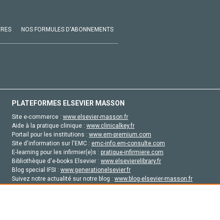
VRES
NOS FORMULES D'ABONNEMENTS
PLATEFORMES ELSEVIER MASSON
Site e-commerce :
www.elsevier-masson.fr
Aide à la pratique clinique :
www.clinicalkey.fr
Portail pour les institutions :
www.em-premium.com
Site d'information sur l'EMC :
emc-info.em-consulte.com
E-learning pour les infirmier(e)s :
pratique-infirmiere.com
Bibliothèque d'e-books Elsevier :
www.elsevierelibrary.fr
Blog special IFSI :
www.generationelsevier.fr
Suivez notre actualité sur notre blog :
www.blog-elsevier-masson.fr
Site d'emploi en santé :
emploisante.com