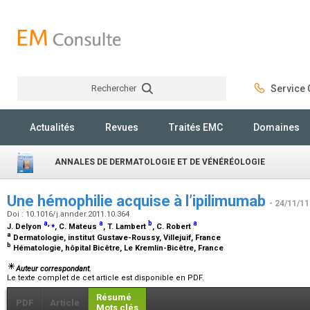
Rechercher
Service C
Rechercher
Actualités
Revues
Traités EMC
Domaines
ANNALES DE DERMATOLOGIE ET DE VÉNÉRÉOLOGIE
Une hémophilie acquise à l’ipilimumab
- 24/11/11
Doi : 10.1016/j.annder.2011.10.364
a
,
⁎
a
b
a
J. Delyon
, C. Mateus
, T. Lambert
, C. Robert
a
Dermatologie, institut Gustave-Roussy, Villejuif, France
b
Hématologie, hôpital Bicêtre, Le Kremlin-Bicêtre, France
Auteur correspondant.
Le texte complet de cet article est disponible en PDF.
Résumé
PDF
Article
Mots clés