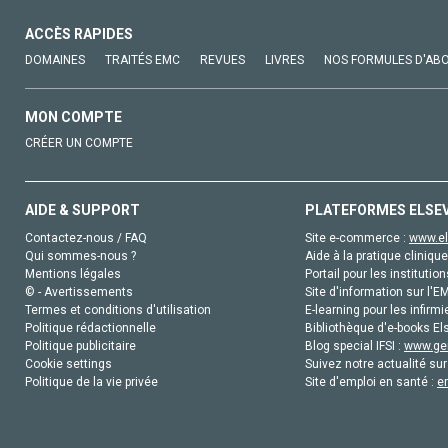
ACCÈS RAPIDES
DOMAINES
TRAITÉS EMC
REVUES
LIVRES
NOS FORMULES D'AB
MON COMPTE
CRÉER UN COMPTE
AIDE & SUPPORT
PLATEFORMES ELSE
Contactez-nous / FAQ
Site e-commerce :
www.el
Qui sommes-nous ?
Aide à la pratique clinique
Mentions légales
Portail pour les institution
© - Avertissements
Site d'information sur l'E
Termes et conditions d'utilisation
E-learning pour les infirmi
Politique rédactionnelle
Bibliothèque d'e-books Els
Politique publicitaire
Blog special IFSI :
www.gen
Cookie settings
Suivez notre actualité sur
Politique de la vie privée
Site d'emploi en santé :
e