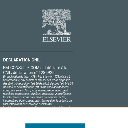
DÉCLARATION CNIL
EM-CONSULTE.COM est déclaré à la
CNIL, déclaration n° 1286925.
En application de la loi nº78-17 du 6 janvier 1978 relative à
l'informatique, aux fichiers et aux libertés, vous disposez
des droits d'opposition (art.26 de la loi), d'accès (art.34 à 38
de la loi), et de rectification (art.36 de la loi) des données
vous concernant. Ainsi, vous pouvez exiger que soient
rectifiées, complétées, clarifiées, mises à jour ou effacées
les informations vous concernant qui sont inexactes,
incomplètes, équivoques, périmées ou dont la collecte ou
l'utilisation ou la conservation est interdite.
Les informations personnelles concernant les visiteurs de
notre site, y compris leur identité, sont confidentielles.
Le responsable du site s'engage sur l'honneur à respecter
les conditions légales de confidentialité applicables en
France et à ne pas divulguer ces informations à des tiers.