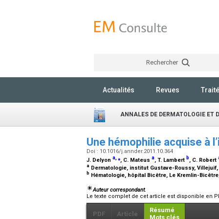
Rechercher
Actualités
Revues
Trait
ANNALES DE DERMATOLOGIE ET 
Une hémophilie acquise à l
Doi : 10.1016/j.annder.2011.10.364
a
,
⁎
a
b
J. Delyon
, C. Mateus
, T. Lambert
, C. Robert
a
Dermatologie, institut Gustave-Roussy, Villejuif
b
Hématologie, hôpital Bicêtre, Le Kremlin-Bicêtr
Auteur correspondant.
Le texte complet de cet article est disponible en P
Résumé
PDF
Article
Mots clés