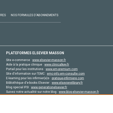
VRES
NOS FORMULES D'ABONNEMENTS
PLATEFORMES ELSEVIER MASSON
Site e-commerce :
www.elsevier-masson.fr
Aide à la pratique clinique :
www.clinicalkey.fr
Portail pour les institutions :
www.em-premium.com
Site d'information sur l'EMC :
emc-info.em-consulte.com
E-learning pour les infirmier(e)s :
pratique-infirmiere.com
Bibliothèque d'e-books Elsevier :
www.elsevierelibrary.fr
Blog special IFSI :
www.generationelsevier.fr
Suivez notre actualité sur notre blog :
www.blog-elsevier-masson.fr
Site d'emploi en santé :
emploisante.com