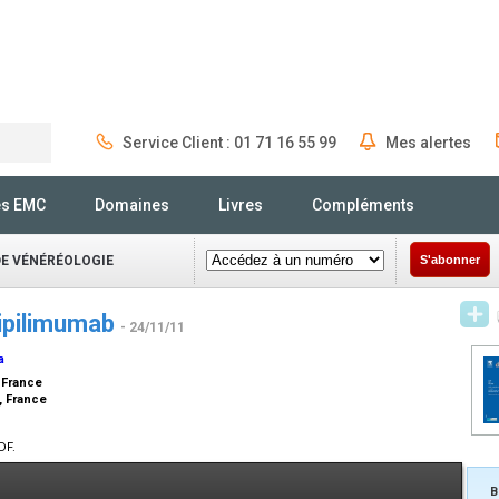
Service Client : 01 71 16 55 99
Mes alertes
Rechercher
és EMC
Domaines
Livres
Compléments
DE VÉNÉRÉOLOGIE
S'abonner
’ipilimumab
- 24/11/11
a
, France
e, France
DF.
B