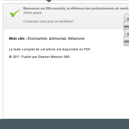
Bienvenue sur EM-consulte, la référence des professionnels de santé.
Article gratuit.
c
Connectez-vous pour en bénéficier!
vo
Mots clés :
Éosinophilie, Ipilimumab, Mélanome
co
Le texte complet de cet article est disponible en PDF.
© 2011 Publié par Elsevier Masson SAS.