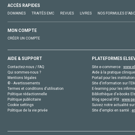
ACCÈS RAPIDES
DOMAINES
TRAITÉS EMC
REVUES
LIVRES
NOS FORMULES D'AB
MON COMPTE
CRÉER UN COMPTE
AIDE & SUPPORT
PLATEFORMES ELSE
Contactez-nous / FAQ
Site e-commerce :
www.el
Qui sommes-nous ?
Aide à la pratique clinique
Mentions légales
Portail pour les institution
© - Avertissements
Site d'information sur l'E
Termes et conditions d'utilisation
E-learning pour les infirmi
Politique rédactionnelle
Bibliothèque d'e-books Els
Politique publicitaire
Blog special IFSI :
www.gen
Cookie settings
Suivez notre actualité sur
Politique de la vie privée
Site d'emploi en santé :
e