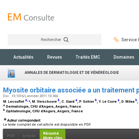
Rechercher
Service C
Rechercher
Actualités
Revues
Traités EMC
Domaines
ANNALES DE DERMATOLOGIE ET DE VÉNÉRÉOLOGIE
Myosite orbitaire associée a un traitement 
Doi : 10.1016/j.annder.2011.10.366
a
,
⁎
b
a
b
a
b
M. Lecouflet
, M. Verschoore
, C. Giard
, P. Gohier
, Y. Le Corre
, D. Milea
,
a
Dermatologie, CHU d’Angers, Angers, France
b
Ophtalmologie, CHU d’Angers, Angers, France
Auteur correspondant.
Le texte complet de cet article est disponible en PDF.
Résumé
PDF
Article
Mots clés