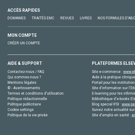
ACCÈS RAPIDES
DOMAINES
TRAITÉS EMC
REVUES
LIVRES
NOS FORMULES D'AB
MON COMPTE
CRÉER UN COMPTE
AIDE & SUPPORT
PLATEFORMES ELSE
Contactez-nous / FAQ
Site e-commerce :
www.el
Qui sommes-nous ?
Aide à la pratique clinique
Mentions légales
Portail pour les institution
© - Avertissements
Site d'information sur l'E
Termes et conditions d'utilisation
E-learning pour les infirmi
Politique rédactionnelle
Bibliothèque d'e-books Els
Politique publicitaire
Blog special IFSI :
www.gen
Cookie settings
Suivez notre actualité sur
Politique de la vie privée
Site d'emploi en santé :
e