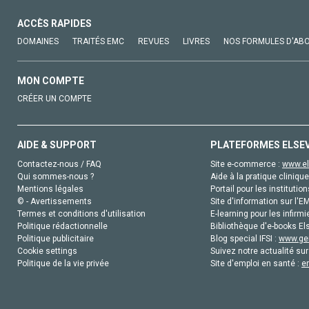
ACCÈS RAPIDES
DOMAINES
TRAITÉS EMC
REVUES
LIVRES
NOS FORMULES D'AB
MON COMPTE
CRÉER UN COMPTE
AIDE & SUPPORT
PLATEFORMES ELSE
Contactez-nous / FAQ
Site e-commerce :
www.el
Qui sommes-nous ?
Aide à la pratique clinique
Mentions légales
Portail pour les institution
© - Avertissements
Site d'information sur l'E
Termes et conditions d'utilisation
E-learning pour les infirmi
Politique rédactionnelle
Bibliothèque d'e-books Els
Politique publicitaire
Blog special IFSI :
www.gen
Cookie settings
Suivez notre actualité sur
Politique de la vie privée
Site d'emploi en santé :
e