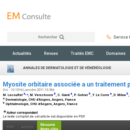
Rechercher
Service C
Rechercher
Actualités
Revues
Traités EMC
Domaines
ANNALES DE DERMATOLOGIE ET DE VÉNÉRÉOLOGIE
Myosite orbitaire associée a un traitement 
Doi : 10.1016/j.annder.2011.10.366
a
,
⁎
b
a
b
a
b
M. Lecouflet
, M. Verschoore
, C. Giard
, P. Gohier
, Y. Le Corre
, D. Milea
,
a
Dermatologie, CHU d’Angers, Angers, France
b
Ophtalmologie, CHU d’Angers, Angers, France
Auteur correspondant.
Le texte complet de cet article est disponible en PDF.
Résumé
PDF
Article
Mots clés