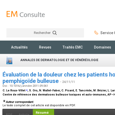
Rechercher
Service C
Rechercher
Actualités
Revues
Traités EMC
Domaines
ANNALES DE DERMATOLOGIE ET DE VÉNÉRÉOLOGIE
Évaluation de la douleur chez les patients h
pemphigoïde bulleuse
- 24/11/11
Doi : 10.1016/j.annder.2011.09.061
⁎
C. Le Roux-Villet
, S. Oro, N. Wallet-Faber, C. Picard, E. Tancrède, M. Bézier, L. L
Centre de référence des dermatoses bulleuse toxiques et auto-immunes, AP–HP
Auteur correspondant.
Le texte complet de cet article est disponible en PDF.
Résumé
PDF
Article