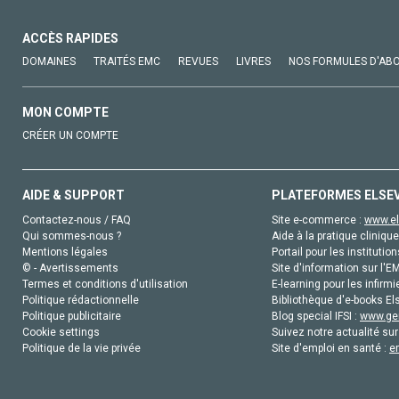
ACCÈS RAPIDES
DOMAINES
TRAITÉS EMC
REVUES
LIVRES
NOS FORMULES D'AB
MON COMPTE
CRÉER UN COMPTE
AIDE & SUPPORT
PLATEFORMES ELSE
Contactez-nous / FAQ
Site e-commerce :
www.el
Qui sommes-nous ?
Aide à la pratique clinique
Mentions légales
Portail pour les institution
© - Avertissements
Site d'information sur l'E
Termes et conditions d'utilisation
E-learning pour les infirmi
Politique rédactionnelle
Bibliothèque d'e-books Els
Politique publicitaire
Blog special IFSI :
www.gen
Cookie settings
Suivez notre actualité sur
Politique de la vie privée
Site d'emploi en santé :
e