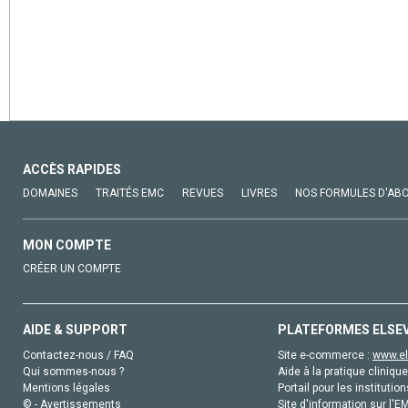
ACCÈS RAPIDES
DOMAINES
TRAITÉS EMC
REVUES
LIVRES
NOS FORMULES D'AB
MON COMPTE
CRÉER UN COMPTE
AIDE & SUPPORT
PLATEFORMES ELSE
Contactez-nous / FAQ
Site e-commerce :
www.el
Qui sommes-nous ?
Aide à la pratique clinique
Mentions légales
Portail pour les institution
© - Avertissements
Site d'information sur l'E