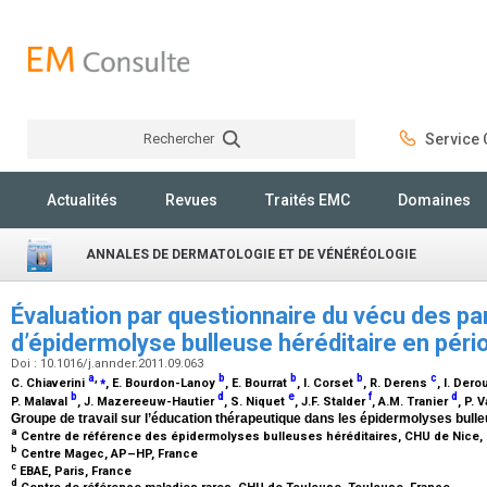
Rechercher
Service C
Rechercher
Actualités
Revues
Traités EMC
Domaines
ANNALES DE DERMATOLOGIE ET DE VÉNÉRÉOLOGIE
Évaluation par questionnaire du vécu des par
d’épidermolyse bulleuse héréditaire en pér
Doi : 10.1016/j.annder.2011.09.063
a
,
⁎
b
b
b
c
C. Chiaverini
, E. Bourdon-Lanoy
, E. Bourrat
, I. Corset
, R. Derens
, I. Dero
b
d
e
f
d
P. Malaval
, J. Mazereeuw-Hautier
, S. Niquet
, J.F. Stalder
, A.M. Tranier
, P. 
Groupe de travail sur l’éducation thérapeutique dans les épidermolyses bull
a
Centre de référence des épidermolyses bulleuses héréditaires, CHU de Nice,
b
Centre Magec, AP–HP, France
c
EBAE, Paris, France
d