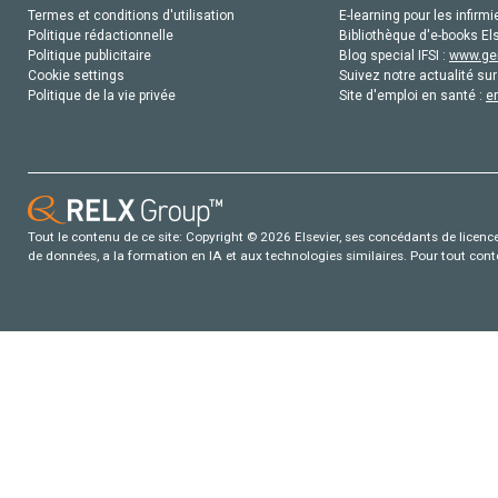
Termes et conditions d'utilisation
E-learning pour les infirmi
Politique rédactionnelle
Bibliothèque d'e-books Els
Politique publicitaire
Blog special IFSI :
www.gen
Cookie settings
Suivez notre actualité sur
Politique de la vie privée
Site d'emploi en santé :
e
Tout le contenu de ce site: Copyright © 2026 Elsevier, ses concédants de licence e
de données, a la formation en IA et aux technologies similaires. Pour tout con