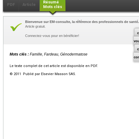
Résumé
PDF
Article
Mots clés
Bienvenue sur EM-consulte, la référence des professionnels de santé.
Article gratuit.
c
Connectez-vous pour en bénéficier!
vo
Mots clés :
Famille, Fardeau, Génodermatose
co
Le texte complet de cet article est disponible en PDF.
© 2011 Publié par Elsevier Masson SAS.