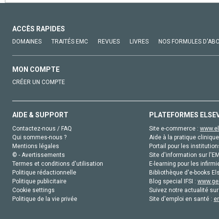
ACCÈS RAPIDES
DOMAINES
TRAITÉS EMC
REVUES
LIVRES
NOS FORMULES D'AB
MON COMPTE
CRÉER UN COMPTE
AIDE & SUPPORT
PLATEFORMES ELSE
Contactez-nous / FAQ
Site e-commerce :
www.el
Qui sommes-nous ?
Aide à la pratique clinique
Mentions légales
Portail pour les institution
© - Avertissements
Site d'information sur l'E
Termes et conditions d'utilisation
E-learning pour les infirmi
Politique rédactionnelle
Bibliothèque d'e-books Els
Politique publicitaire
Blog special IFSI :
www.gen
Cookie settings
Suivez notre actualité sur
Politique de la vie privée
Site d'emploi en santé :
e