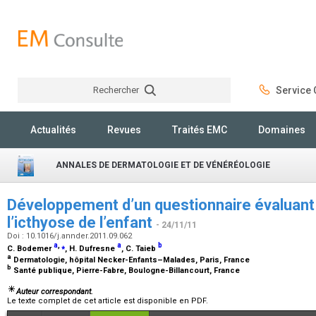
Rechercher
Service C
Rechercher
Actualités
Revues
Traités EMC
Domaines
ANNALES DE DERMATOLOGIE ET DE VÉNÉRÉOLOGIE
Développement d’un questionnaire évaluant l
l’icthyose de l’enfant
- 24/11/11
Doi : 10.1016/j.annder.2011.09.062
a
,
⁎
a
b
C. Bodemer
, H. Dufresne
, C. Taieb
a
Dermatologie, hôpital Necker-Enfants–Malades, Paris, France
b
Santé publique, Pierre-Fabre, Boulogne-Billancourt, France
Auteur correspondant.
Le texte complet de cet article est disponible en PDF.