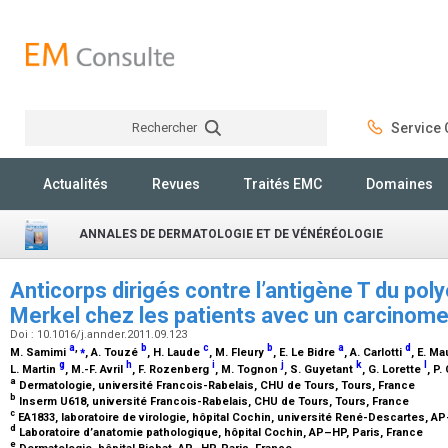
Rechercher
Service C
Rechercher
Actualités
Revues
Traités EMC
Domaines
ANNALES DE DERMATOLOGIE ET DE VÉNÉRÉOLOGIE
Anticorps dirigés contre l’antigène T du pol
Merkel chez les patients avec un carcinom
Doi : 10.1016/j.annder.2011.09.123
a
,
⁎
b
c
b
a
d
M. Samimi
, A. Touzé
, H. Laude
, M. Fleury
, E. Le Bidre
, A. Carlotti
, E. M
g
h
i
j
k
l
L. Martin
, M.-F. Avril
, F. Rozenberg
, M. Tognon
, S. Guyetant
, G. Lorette
, P
a
Dermatologie, université Francois-Rabelais, CHU de Tours, Tours, France
b
Inserm U618, université Francois-Rabelais, CHU de Tours, Tours, France
c
EA1833, laboratoire de virologie, hôpital Cochin, université René-Descartes, A
d
Laboratoire d’anatomie pathologique, hôpital Cochin, AP–HP, Paris, France
e