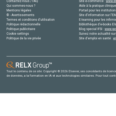
Contactez-nous / FAQ
Site e-commerce :
www.el
Qui sommes-nous ?
Aide à la pratique clinique
Mentions légales
Portail pour les institution
© - Avertissements
Site d'information sur l'E
Termes et conditions d'utilisation
E-learning pour les infirmi
Politique rédactionnelle
Bibliothèque d'e-books Els
Politique publicitaire
Blog special IFSI :
www.gen
Cookie settings
Suivez notre actualité sur
Politique de la vie privée
Site d'emploi en santé :
e
Tout le contenu de ce site: Copyright © 2026 Elsevier, ses concédants de licence e
de données, a la formation en IA et aux technologies similaires. Pour tout con