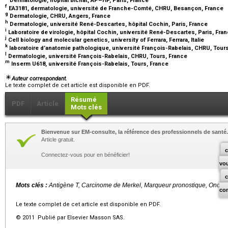
Dermatologie, hôpital Bichat, AP–HP, Paris, France
f
EA3181, dermatologie, université de Franche-Comté, CHRU, Besançon, France
g
Dermatologie, CHRU, Angers, France
h
Dermatologie, université René-Descartes, hôpital Cochin, Paris, France
i
Laboratoire de virologie, hôpital Cochin, université René-Descartes, Paris, Fra
j
Cell biology and molecular genetics, university of Ferrara, Ferrara, Italie
k
laboratoire d’anatomie pathologique, université François-Rabelais, CHRU, Tour
l
Dermatologie, université François-Rabelais, CHRU, Tours, France
m
Inserm U618, université François-Rabelais, Tours, France
Auteur correspondant.
Le texte complet de cet article est disponible en PDF.
Résumé
PDF
Article
Mots clés
Bienvenue sur EM-consulte, la référence des professionnels de santé.
Article gratuit.
c
Connectez-vous pour en bénéficier!
vo
Mots clés :
Antigène T, Carcinome de Merkel, Marqueur pronostique, Oncog
co
Le texte complet de cet article est disponible en PDF.
© 2011 Publié par Elsevier Masson SAS.