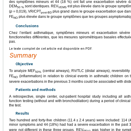
des symptômes mineurs et 44 (18 %) ont fait une exacerbation sévère 
DEM
sont identiques. REV
est plus élevée dans le groupe symptô
50 %
VEMS
(
p
=
0,019), VR/CPT
plus grand dans le groupe exacerbation que dan
post-BD
FE
plus élevée dans le groupe symptômes que les groupes asymptomatiqu
NO
Conclusions
Chez l’enfant asthmatique, symptômes mineurs et exacerbation sévère 
fonctionnelles différentes, que les mesures spirométriques basales effectué
pas.
Le texte complet de cet article est disponible en PDF.
Summary
Objective
To analyze MEF
(central airways), RV/TLC (distal airways), reversibility
50%
FE
(inflammation) in relation to clinical events in asthmatic children o
NO
severe exacerbations in the previous 3 months could be associated with distinc
Patients and methods
A retrospective, single center, out-patient hospital study including all a
function testing (without and with bronchodilation) during a period of clinical 
the test.
Results
Two hundred and forty-five children (11.4
±
2.4 years) were included: 114 
minor symptoms and 44 (18%) had had a severe exacerbation in the past 
were not different in these three groups. REV
was higher in the sympt
FEV1