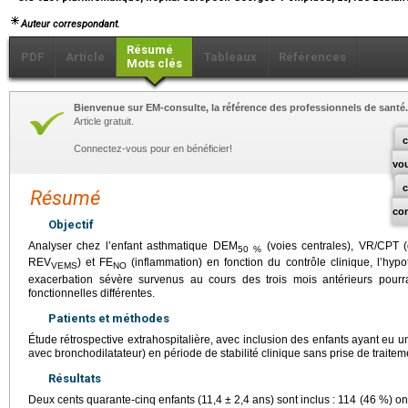
Auteur correspondant.
Résumé
PDF
Article
Tableaux
Références
Mots clés
Bienvenue sur EM-consulte, la référence des professionnels de santé.
Article gratuit.
c
Connectez-vous pour en bénéficier!
vo
Résumé
co
Objectif
Analyser chez l’enfant asthmatique DEM
(voies centrales), VR/CPT (d
50 %
REV
) et FE
(inflammation) en fonction du contrôle clinique, l’hy
VEMS
NO
exacerbation sévère survenus au cours des trois mois antérieurs pourra
fonctionnelles différentes.
Patients et méthodes
Étude rétrospective extrahospitalière, avec inclusion des enfants ayant eu u
avec bronchodilatateur) en période de stabilité clinique sans prise de traitem
Résultats
Deux cents quarante-cinq enfants (11,4
±
2,4
ans) sont inclus : 114 (46 %) o