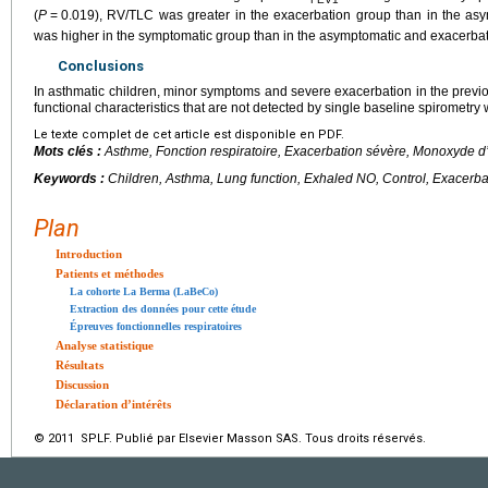
(
P
=
0.019), RV/TLC was greater in the exacerbation group than in the as
was higher in the symptomatic group than in the asymptomatic and exacerbat
Conclusions
In asthmatic children, minor symptoms and severe exacerbation in the previo
functional characteristics that are not detected by single baseline spirometry 
Le texte complet de cet article est disponible en PDF.
Mots clés :
Asthme, Fonction respiratoire, Exacerbation sévère, Monoxyde d’
Keywords :
Children, Asthma, Lung function, Exhaled NO, Control, Exacerba
Plan
Introduction
Patients et méthodes
La cohorte La Berma (LaBeCo)
Extraction des données pour cette étude
Épreuves fonctionnelles respiratoires
Analyse statistique
Résultats
Discussion
Déclaration d’intérêts
© 2011 SPLF. Publié par Elsevier Masson SAS. Tous droits réservés.