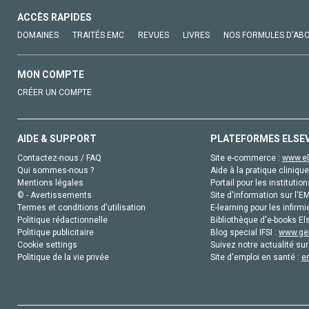
ACCÈS RAPIDES
DOMAINES
TRAITÉS EMC
REVUES
LIVRES
NOS FORMULES D'AB
MON COMPTE
CRÉER UN COMPTE
AIDE & SUPPORT
PLATEFORMES ELSE
Contactez-nous / FAQ
Site e-commerce :
www.el
Qui sommes-nous ?
Aide à la pratique clinique
Mentions légales
Portail pour les institution
© - Avertissements
Site d'information sur l'E
Termes et conditions d'utilisation
E-learning pour les infirmi
Politique rédactionnelle
Bibliothèque d'e-books Els
Politique publicitaire
Blog special IFSI :
www.gen
Cookie settings
Suivez notre actualité sur
Politique de la vie privée
Site d'emploi en santé :
e