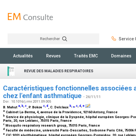
Rechercher
Service C
Rechercher
Actualités
Revues
Traités EMC
Domaines
REVUE DES MALADIES RESPIRATOIRES
Caractéristiques fonctionnelles associées a
chez l’enfant asthmatique
- 26/11/11
Doi : 10.1016/j.rmr.2011.09.005
a
,
b
,
c
c
,
d
b
,
⁎
,
c
,
d
,
e
B. Mahut
, P. Bokov
, C. Delclaux
a
Cabinet La-Berma, 4, avenue de la Providence, 92160 Antony, France
b
Service de physiologie, clinique de la Dyspnée, hôpital européen Georges-P
Paris, 20, rue Leblanc, 75015 Paris, France
c
Mosquito respiratory research group, 75015 Paris, France
d
Faculté de médecine, université Paris-Descartes, Sorbonne Paris Cité, 75006 
e
CIC 9201 plurithématique, hôpital européen Georges-Pompidou, 20, rue Leblanc