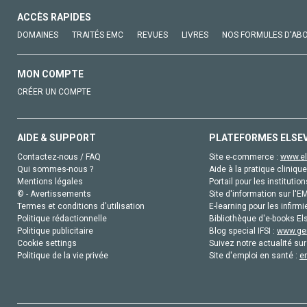
ACCÈS RAPIDES
DOMAINES
TRAITÉS EMC
REVUES
LIVRES
NOS FORMULES D'AB
MON COMPTE
CRÉER UN COMPTE
AIDE & SUPPORT
PLATEFORMES ELSE
Contactez-nous / FAQ
Site e-commerce :
www.el
Qui sommes-nous ?
Aide à la pratique clinique
Mentions légales
Portail pour les institution
© - Avertissements
Site d'information sur l'E
Termes et conditions d'utilisation
E-learning pour les infirmi
Politique rédactionnelle
Bibliothèque d'e-books Els
Politique publicitaire
Blog special IFSI :
www.gen
Cookie settings
Suivez notre actualité sur
Politique de la vie privée
Site d'emploi en santé :
e