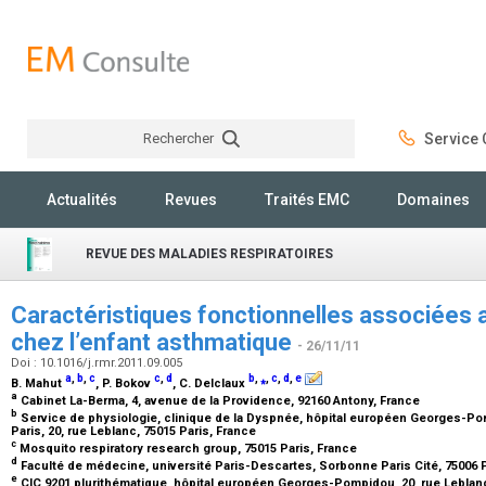
Rechercher
Service C
Rechercher
Actualités
Revues
Traités EMC
Domaines
REVUE DES MALADIES RESPIRATOIRES
Caractéristiques fonctionnelles associées a
chez l’enfant asthmatique
- 26/11/11
Doi : 10.1016/j.rmr.2011.09.005
a
,
b
,
c
c
,
d
b
,
⁎
,
c
,
d
,
e
B. Mahut
, P. Bokov
, C. Delclaux
a
Cabinet La-Berma, 4, avenue de la Providence, 92160 Antony, France
b
Service de physiologie, clinique de la Dyspnée, hôpital européen Georges-P
Paris, 20, rue Leblanc, 75015 Paris, France
c
Mosquito respiratory research group, 75015 Paris, France
d
Faculté de médecine, université Paris-Descartes, Sorbonne Paris Cité, 75006 
e
CIC 9201 plurithématique, hôpital européen Georges-Pompidou, 20, rue Leblanc