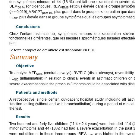
des symptômes mineurs et 44 (18 %) ont fait une exacerbation sévère 
DEM
sont identiques. REV
est plus élevée dans le groupe symptô
50 %
VEMS
(
p
=
0,019), VR/CPT
plus grand dans le groupe exacerbation que dan
post-BD
FE
plus élevée dans le groupe symptômes que les groupes asymptomatiqu
NO
Conclusions
Chez l’enfant asthmatique, symptômes mineurs et exacerbation sévère 
fonctionnelles différentes, que les mesures spirométriques basales effectué
pas.
Le texte complet de cet article est disponible en PDF.
Summary
Objective
To analyze MEF
(central airways), RV/TLC (distal airways), reversibility
50%
FE
(inflammation) in relation to clinical events in asthmatic children o
NO
severe exacerbations in the previous 3 months could be associated with distinc
Patients and methods
A retrospective, single center, out-patient hospital study including all a
function testing (without and with bronchodilation) during a period of clinical 
the test.
Results
Two hundred and forty-five children (11.4
±
2.4 years) were included: 114 
minor symptoms and 44 (18%) had had a severe exacerbation in the past 
were not different in these three groups. REV
was higher in the sympt
FEV1