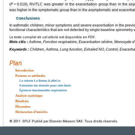
(
P
=
0.019), RV/TLC was greater in the exacerbation group than in the as
was higher in the symptomatic group than in the asymptomatic and exacerbat
Conclusions
In asthmatic children, minor symptoms and severe exacerbation in the previo
functional characteristics that are not detected by single baseline spirometry 
Le texte complet de cet article est disponible en PDF.
Mots clés :
Asthme, Fonction respiratoire, Exacerbation sévère, Monoxyde d’
Keywords :
Children, Asthma, Lung function, Exhaled NO, Control, Exacerba
Plan
Introduction
Patients et méthodes
La cohorte La Berma (LaBeCo)
Extraction des données pour cette étude
Épreuves fonctionnelles respiratoires
Analyse statistique
Résultats
Discussion
Déclaration d’intérêts
© 2011 SPLF. Publié par Elsevier Masson SAS. Tous droits réservés.