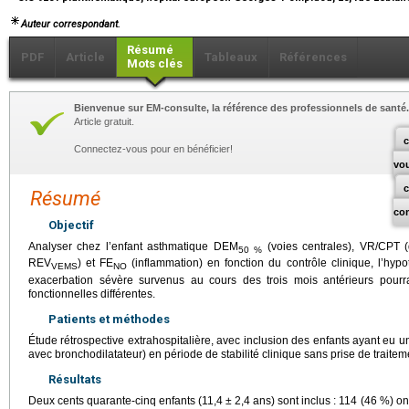
Auteur correspondant.
Résumé
PDF
Article
Tableaux
Références
Mots clés
Bienvenue sur EM-consulte, la référence des professionnels de santé.
Article gratuit.
c
Connectez-vous pour en bénéficier!
vo
Résumé
co
Objectif
Analyser chez l’enfant asthmatique DEM
(voies centrales), VR/CPT (d
50 %
REV
) et FE
(inflammation) en fonction du contrôle clinique, l’hy
VEMS
NO
exacerbation sévère survenus au cours des trois mois antérieurs pourra
fonctionnelles différentes.
Patients et méthodes
Étude rétrospective extrahospitalière, avec inclusion des enfants ayant eu u
avec bronchodilatateur) en période de stabilité clinique sans prise de traitem
Résultats
Deux cents quarante-cinq enfants (11,4
±
2,4
ans) sont inclus : 114 (46 %) o