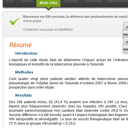
PDF
Article
Figures
Tableaux
Référence
Mots clés
Bienvenue sur EM-consulte, la référence des professionnels de santé.
Article gratuit.
c
Connectez-vous pour en bénéficier!
vo
Résumé
co
Introduction
L’objectif de cette étude était de déterminer l’impact actuel de l’infecti
biologiques et évolutifs de la tuberculose pleurale à Yaoundé.
Méthodes
Cent quatre vingt seize patients adultes atteints de tuberculose pleur
pneumologie de l’hôpital Jamot de Yaoundé d’octobre 2007 à février 2009 
prospective dans notre étude.
Résultats
Des 196 patients inclus, 82 (41,8 %) avaient une infection à VIH. La toux,
étaient plus fréquemment observés chez les malades VIH positifs. Chez 
anomalie parenchymateuse non cavitaire était observée contre 29,8 % chez
Aucune différence n’a été trouvée quant à l’aspect histologique des fragmen
VIH séropositifs et séronégatifs. Le taux de succès thérapeutique était de
72 % dans le groupe VIH positif (
p
=
0,151).