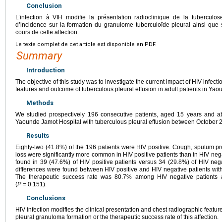
Conclusion
L’infection à VIH modifie la présentation radioclinique de la tubercul
d’incidence sur la formation du granulome tuberculoïde pleural ainsi que
cours de cette affection.
Le texte complet de cet article est disponible en PDF.
Summary
Introduction
The objective of this study was to investigate the current impact of HIV infecti
features and outcome of tuberculous pleural effusion in adult patients in Yao
Methods
We studied prospectively 196 consecutive patients, aged 15 years and abo
Yaounde Jamot Hospital with tuberculous pleural effusion between October
Results
Eighty-two (41.8%) of the 196 patients were HIV positive. Cough, sputum pr
loss were significantly more common in HIV positive patients than in HIV nega
found in 39 (47.6%) of HIV positive patients versus 34 (29.8%) of HIV nega
differences were found between HIV positive and HIV negative patients with
The therapeutic success rate was 80.7% among HIV negative patients
(
P
=
0.151).
Conclusions
HIV infection modifies the clinical presentation and chest radiographic feature
pleural granuloma formation or the therapeutic success rate of this affection.