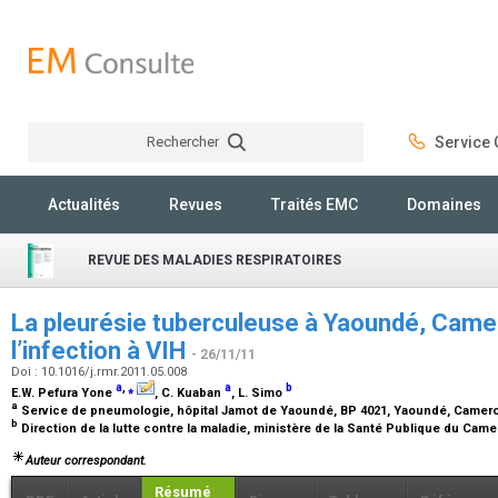
Rechercher
Service C
Rechercher
Actualités
Revues
Traités EMC
Domaines
REVUE DES MALADIES RESPIRATOIRES
La pleurésie tuberculeuse à Yaoundé, Camer
l’infection à VIH
- 26/11/11
Doi : 10.1016/j.rmr.2011.05.008
a
,
⁎
a
b
E.W. Pefura Yone
, C. Kuaban
, L. Simo
a
Service de pneumologie, hôpital Jamot de Yaoundé, BP 4021, Yaoundé, Came
b
Direction de la lutte contre la maladie, ministère de la Santé Publique du C
Auteur correspondant.
Résumé