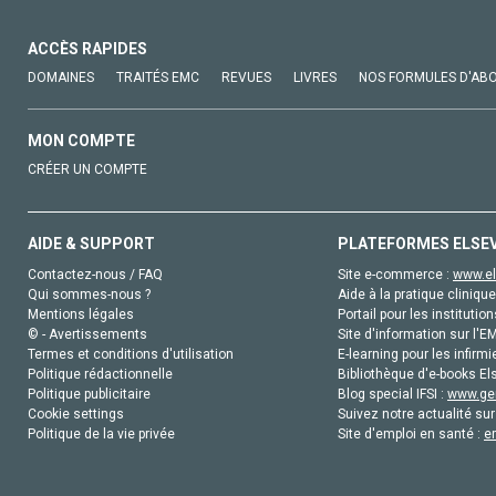
ACCÈS RAPIDES
DOMAINES
TRAITÉS EMC
REVUES
LIVRES
NOS FORMULES D'AB
MON COMPTE
CRÉER UN COMPTE
AIDE & SUPPORT
PLATEFORMES ELSE
Contactez-nous / FAQ
Site e-commerce :
www.el
Qui sommes-nous ?
Aide à la pratique clinique
Mentions légales
Portail pour les institution
© - Avertissements
Site d'information sur l'E
Termes et conditions d'utilisation
E-learning pour les infirmi
Politique rédactionnelle
Bibliothèque d'e-books Els
Politique publicitaire
Blog special IFSI :
www.gen
Cookie settings
Suivez notre actualité sur
Politique de la vie privée
Site d'emploi en santé :
e