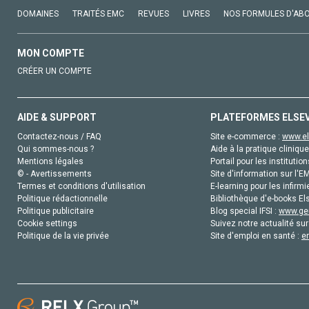
DOMAINES
TRAITÉS EMC
REVUES
LIVRES
NOS FORMULES D'AB
MON COMPTE
CRÉER UN COMPTE
AIDE & SUPPORT
PLATEFORMES ELSE
Contactez-nous / FAQ
Site e-commerce :
www.el
Qui sommes-nous ?
Aide à la pratique clinique
Mentions légales
Portail pour les institution
© - Avertissements
Site d'information sur l'E
Termes et conditions d'utilisation
E-learning pour les infirmi
Politique rédactionnelle
Bibliothèque d'e-books Els
Politique publicitaire
Blog special IFSI :
www.gen
Cookie settings
Suivez notre actualité sur
Politique de la vie privée
Site d'emploi en santé :
e