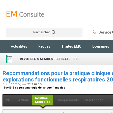
Rechercher
Service C
Rechercher
Actualités
Revues
Traités EMC
Domaines
REVUE DES MALADIES RESPIRATOIRES
Recommandations pour la pratique clinique 
explorations fonctionnelles respiratoires
Doi : 10.1016/j.rmr.2011.07.004
Société de pneumologie de langue française
Résumé
PDF
Article
Compléments
Références
Mots clés