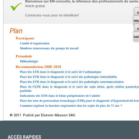
Bienvenue sur EM-consulte, la référence des professionnels de santé.
Article gratuit.
c
Connectez-vous pour en bénéficier!
vo
Plan
co
Participants
Comité d’organisation
Membres transversaux du groupe de travail
Préambule
Méthodologie
Recommandations 2008–2010
Place des EFR dans le diagnostic et le suivi de l’asthmatique
Place des EFR dans le diagnostic et le suivi des pathologies interstitielles
Place des EFR dans le diagnostic et le suivi des pathologies neuromusculaires
Place de l’EFR dans le diagnostic et le suivi du sujet obèse, après exérèse parenchy
pariétale
Indications des EFR dans le bilan préopératoire de l’adulte
Place des tests de provocation bronchique (TPB) pour le diagnostic d’hyperréactivité b
Comment explorer la fonction respiratoire chez les sujets de plus de 75
ans ?
© 2011 Publié par Elsevier Masson SAS.
ACCÈS RAPIDES