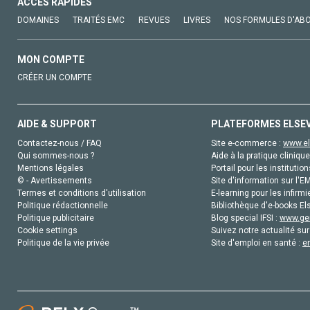
ACCÈS RAPIDES
DOMAINES
TRAITÉS EMC
REVUES
LIVRES
NOS FORMULES D'AB
MON COMPTE
CRÉER UN COMPTE
AIDE & SUPPORT
PLATEFORMES ELSE
Contactez-nous / FAQ
Site e-commerce :
www.el
Qui sommes-nous ?
Aide à la pratique clinique
Mentions légales
Portail pour les institution
© - Avertissements
Site d'information sur l'E
Termes et conditions d'utilisation
E-learning pour les infirmi
Politique rédactionnelle
Bibliothèque d'e-books Els
Politique publicitaire
Blog special IFSI :
www.gen
Cookie settings
Suivez notre actualité sur
Politique de la vie privée
Site d'emploi en santé :
e