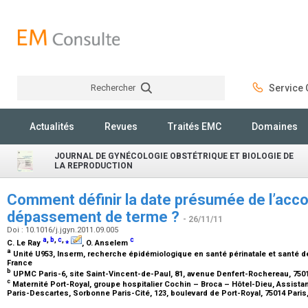
Rechercher
Service C
Rechercher
Actualités
Revues
Traités EMC
Domaines
JOURNAL DE GYNÉCOLOGIE OBSTÉTRIQUE ET BIOLOGIE DE
LA REPRODUCTION
Comment définir la date présumée de l’acc
dépassement de terme ?
- 26/11/11
Doi : 10.1016/j.jgyn.2011.09.005
a
,
b
,
c
,
⁎
c
C. Le Ray
, O. Anselem
a
Unité U953, Inserm, recherche épidémiologique en santé périnatale et santé d
France
b
UPMC Paris-6, site Saint-Vincent-de-Paul, 81, avenue Denfert-Rochereau, 7501
c
Maternité Port-Royal, groupe hospitalier Cochin – Broca – Hôtel-Dieu, Assista
Paris-Descartes, Sorbonne Paris-Cité, 123, boulevard de Port-Royal, 75014 Paris