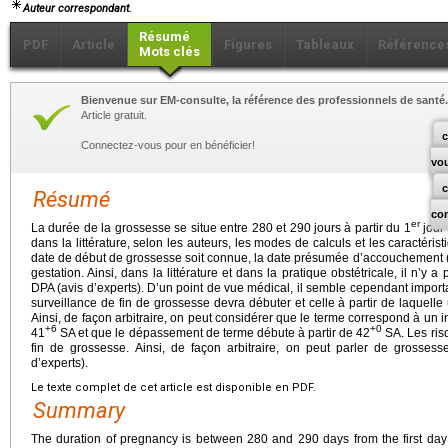
Auteur correspondant.
Résumé
PDF
Article
Figures
Tableaux
Référence
Mots clés
Bienvenue sur EM-consulte, la référence des professionnels de santé.
Article gratuit.
c
Connectez-vous pour en bénéficier!
vo
Résumé
co
er
La durée de la grossesse se situe entre 280 et 290
jours à partir du 1
jour 
dans la littérature, selon les auteurs, les modes de calculs et les caractér
date de début de grossesse soit connue, la date présumée d’accouchement (D
gestation. Ainsi, dans la littérature et dans la pratique obstétricale, il n’y 
DPA (avis d’experts). D’un point de vue médical, il semble cependant important
surveillance de fin de grossesse devra débuter et celle à partir de laquel
Ainsi, de façon arbitraire, on peut considérer que le terme correspond à un i
+6
+0
41
SA et que le dépassement de terme débute à partir de 42
SA. Les ris
fin de grossesse. Ainsi, de façon arbitraire, on peut parler de grosses
d’experts).
Le texte complet de cet article est disponible en PDF.
Summary
The duration of pregnancy is between 280 and 290 days from the first day 