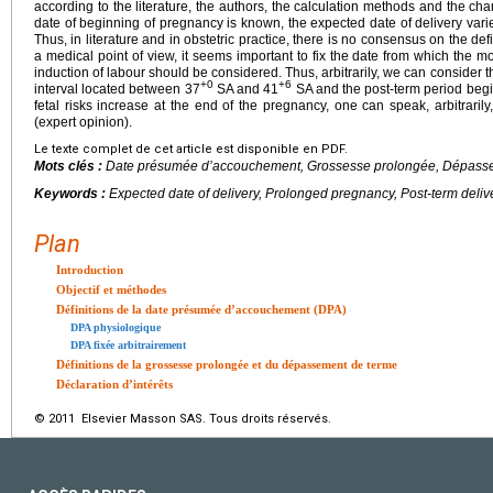
according to the literature, the authors, the calculation methods and the ch
date of beginning of pregnancy is known, the expected date of delivery vari
Thus, in literature and in obstetric practice, there is no consensus on the def
a medical point of view, it seems important to fix the date from which the m
induction of labour should be considered. Thus, arbitrarily, we can consider t
+0
+6
interval located between 37
SA and 41
SA and the post-term period beg
fetal risks increase at the end of the pregnancy, one can speak, arbitrari
(expert opinion).
Le texte complet de cet article est disponible en PDF.
Mots clés :
Date présumée d’accouchement, Grossesse prolongée, Dépass
Keywords :
Expected date of delivery, Prolonged pregnancy, Post-term deliv
Plan
Introduction
Objectif et méthodes
Définitions de la date présumée d’accouchement (DPA)
DPA physiologique
DPA fixée arbitrairement
Définitions de la grossesse prolongée et du dépassement de terme
Déclaration d’intérêts
© 2011 Elsevier Masson SAS. Tous droits réservés.