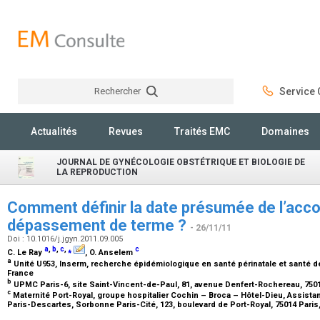
Rechercher
Service C
Rechercher
Actualités
Revues
Traités EMC
Domaines
JOURNAL DE GYNÉCOLOGIE OBSTÉTRIQUE ET BIOLOGIE DE
LA REPRODUCTION
Comment définir la date présumée de l’acc
dépassement de terme ?
- 26/11/11
Doi : 10.1016/j.jgyn.2011.09.005
a
,
b
,
c
,
⁎
c
C. Le Ray
, O. Anselem
a
Unité U953, Inserm, recherche épidémiologique en santé périnatale et santé d
France
b
UPMC Paris-6, site Saint-Vincent-de-Paul, 81, avenue Denfert-Rochereau, 7501
c
Maternité Port-Royal, groupe hospitalier Cochin – Broca – Hôtel-Dieu, Assista
Paris-Descartes, Sorbonne Paris-Cité, 123, boulevard de Port-Royal, 75014 Paris