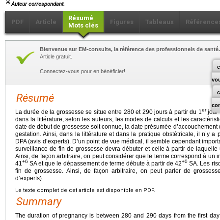
Auteur correspondant.
Résumé
PDF
Article
Figures
Tableaux
Référence
Mots clés
Bienvenue sur EM-consulte, la référence des professionnels de santé.
Article gratuit.
c
Connectez-vous pour en bénéficier!
vo
Résumé
co
er
La durée de la grossesse se situe entre 280 et 290
jours à partir du 1
jour 
dans la littérature, selon les auteurs, les modes de calculs et les caractér
date de début de grossesse soit connue, la date présumée d’accouchement (D
gestation. Ainsi, dans la littérature et dans la pratique obstétricale, il n’y 
DPA (avis d’experts). D’un point de vue médical, il semble cependant important
surveillance de fin de grossesse devra débuter et celle à partir de laquel
Ainsi, de façon arbitraire, on peut considérer que le terme correspond à un i
+6
+0
41
SA et que le dépassement de terme débute à partir de 42
SA. Les ris
fin de grossesse. Ainsi, de façon arbitraire, on peut parler de grosses
d’experts).
Le texte complet de cet article est disponible en PDF.
Summary
The duration of pregnancy is between 280 and 290 days from the first day 