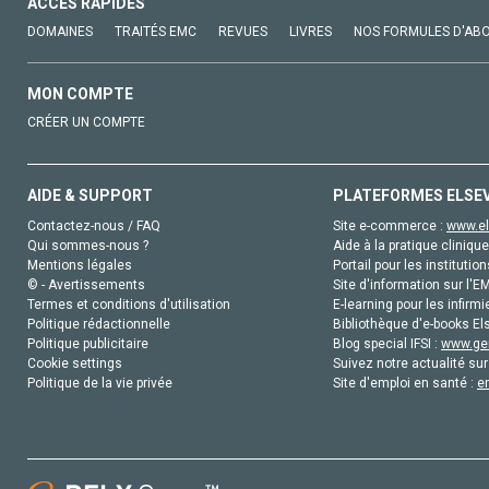
ACCÈS RAPIDES
DOMAINES
TRAITÉS EMC
REVUES
LIVRES
NOS FORMULES D'AB
MON COMPTE
CRÉER UN COMPTE
AIDE & SUPPORT
PLATEFORMES ELSE
Contactez-nous / FAQ
Site e-commerce :
www.el
Qui sommes-nous ?
Aide à la pratique clinique
Mentions légales
Portail pour les institution
© - Avertissements
Site d'information sur l'E
Termes et conditions d'utilisation
E-learning pour les infirmi
Politique rédactionnelle
Bibliothèque d'e-books Els
Politique publicitaire
Blog special IFSI :
www.gen
Cookie settings
Suivez notre actualité sur
Politique de la vie privée
Site d'emploi en santé :
e