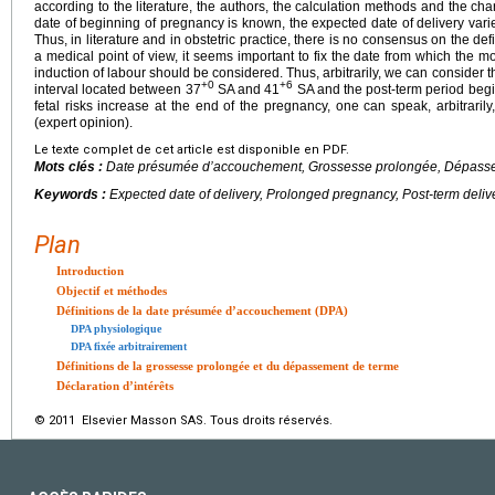
according to the literature, the authors, the calculation methods and the ch
date of beginning of pregnancy is known, the expected date of delivery vari
Thus, in literature and in obstetric practice, there is no consensus on the def
a medical point of view, it seems important to fix the date from which the m
induction of labour should be considered. Thus, arbitrarily, we can consider t
+0
+6
interval located between 37
SA and 41
SA and the post-term period beg
fetal risks increase at the end of the pregnancy, one can speak, arbitrari
(expert opinion).
Le texte complet de cet article est disponible en PDF.
Mots clés :
Date présumée d’accouchement, Grossesse prolongée, Dépass
Keywords :
Expected date of delivery, Prolonged pregnancy, Post-term deliv
Plan
Introduction
Objectif et méthodes
Définitions de la date présumée d’accouchement (DPA)
DPA physiologique
DPA fixée arbitrairement
Définitions de la grossesse prolongée et du dépassement de terme
Déclaration d’intérêts
© 2011 Elsevier Masson SAS. Tous droits réservés.