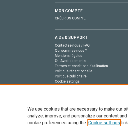
MON COMPTE
CRÉER UN COMPTE
AIDE & SUPPORT
Contactez-nous / FAQ
Qui sommes-nous ?
Mentions légales
© - Avertissements
Termes et conditions d'utilisation
Politique rédactionnelle
Politique publicitaire
Cookie settings
Politique de la vie privée
We use cookies that are necessary to make our si
analyze, improve, and personalize our content and
cookie preferences using the
Cookie settings
link
Tout le contenu de ce site: Copyright © 2026 Else
de données, a la formation en IA et aux technol