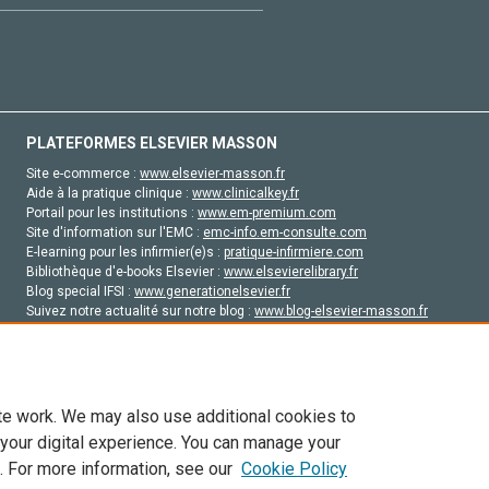
PLATEFORMES ELSEVIER MASSON
Site e-commerce :
www.elsevier-masson.fr
Aide à la pratique clinique :
www.clinicalkey.fr
Portail pour les institutions :
www.em-premium.com
Site d'information sur l'EMC :
emc-info.em-consulte.com
E-learning pour les infirmier(e)s :
pratique-infirmiere.com
Bibliothèque d'e-books Elsevier :
www.elsevierelibrary.fr
Blog special IFSI :
www.generationelsevier.fr
Suivez notre actualité sur notre blog :
www.blog-elsevier-masson.fr
Site d'emploi en santé :
emploisante.com
te work. We may also use additional cookies to
 your digital experience. You can manage your
. For more information, see our
Cookie Policy
vier, ses concédants de licence et ses contributeurs. Tout les droits sont réservés, y 
ogies similaires. Pour tout contenu en libre accès, les conditions de licence Creati