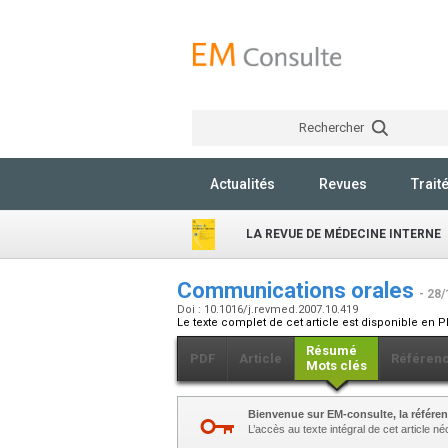
Rechercher
Actualités
Revues
Trait
LA REVUE DE MÉDECINE INTERNE
Communications orales
- 28/
Doi : 10.1016/j.revmed.2007.10.419
Le texte complet de cet article est disponible en P
Résumé
PDF
Article
Référen
Mots clés
Bienvenue sur EM-consulte, la référen
L’accès au texte intégral de cet article 