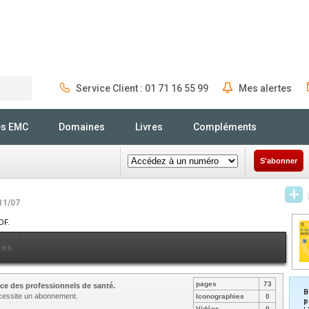
Service Client : 01 71 16 55 99
Mes alertes
Rechercher
és EMC
Domaines
Livres
Compléments
S'abonner
11/07
DF.
ces
pages
73
ce des professionnels de santé.
B
nécessite un abonnement.
Iconographies
0
p
Vidéos
0