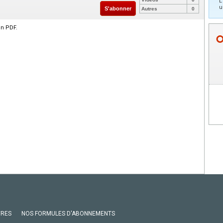
L
u
S'abonner
Autres
0
en PDF.
VRES
NOS FORMULES D'ABONNEMENTS