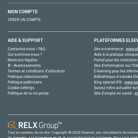
MON COMPTE
CRÉER UN COMPTE
AIDE & SUPPORT
PLATEFORMES ELSE
Contactez-nous / FAQ
Site e-commerce :
www.el
Qui sommes-nous ?
Aide à la pratique clinique
Mentions légales
Portail pour les institution
© - Avertissements
Site d'information sur l'E
Termes et conditions d'utilisation
E-learning pour les infirmi
Politique rédactionnelle
Bibliothèque d'e-books Els
Politique publicitaire
Blog special IFSI :
www.gen
Cookie settings
Suivez notre actualité sur
Politique de la vie privée
Site d'emploi en santé :
e
Tout le contenu de ce site: Copyright © 2026 Elsevier, ses concédants de licence e
de données, a la formation en IA et aux technologies similaires. Pour tout con