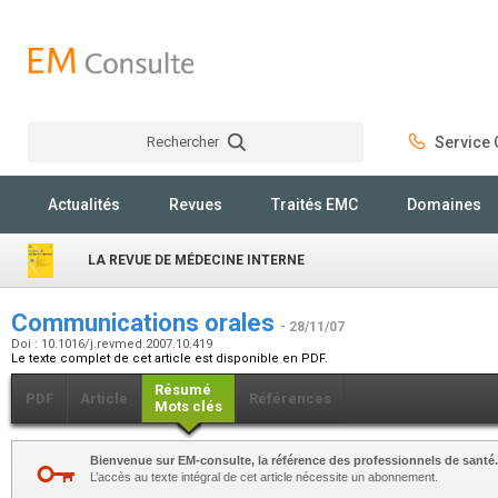
Rechercher
Service C
Rechercher
Actualités
Revues
Traités EMC
Domaines
LA REVUE DE MÉDECINE INTERNE
Communications orales
- 28/11/07
Doi : 10.1016/j.revmed.2007.10.419
Le texte complet de cet article est disponible en PDF.
Résumé
PDF
Article
Références
Mots clés
Bienvenue sur EM-consulte, la référence des professionnels de santé.
L’accès au texte intégral de cet article nécessite un abonnement.