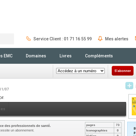
Service Client : 01 71 16 55 99
Mes alertes
Rechercher
és EMC
Domaines
Livres
Compléments
S'abonner
11/07
DF.
ces
pages
73
ce des professionnels de santé.
B
nécessite un abonnement.
Iconographies
0
p
Vidéos
0