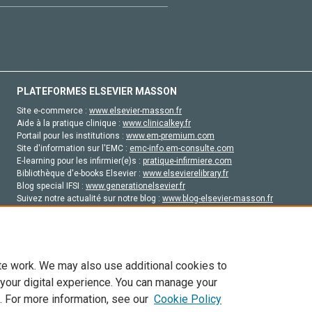
PLATEFORMES ELSEVIER MASSON
Site e-commerce :
www.elsevier-masson.fr
Aide à la pratique clinique :
www.clinicalkey.fr
Portail pour les institutions :
www.em-premium.com
Site d'information sur l'EMC :
emc-info.em-consulte.com
E-learning pour les infirmier(e)s :
pratique-infirmiere.com
Bibliothèque d'e-books Elsevier :
www.elsevierelibrary.fr
Blog special IFSI :
www.generationelsevier.fr
Suivez notre actualité sur notre blog :
www.blog-elsevier-masson.fr
Site d'emploi en santé :
emploisante.com
te work. We may also use additional cookies to
 your digital experience. You can manage your
. For more information, see our
Cookie Policy
vier, ses concédants de licence et ses contributeurs. Tout les droits sont réservés, y 
ogies similaires. Pour tout contenu en libre accès, les conditions de licence Creati