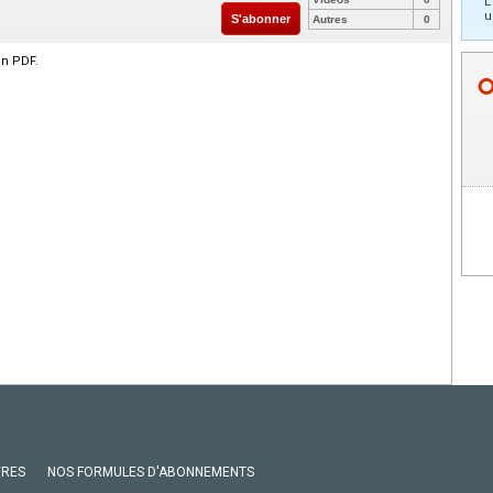
L
u
S'abonner
Autres
0
en PDF.
VRES
NOS FORMULES D'ABONNEMENTS