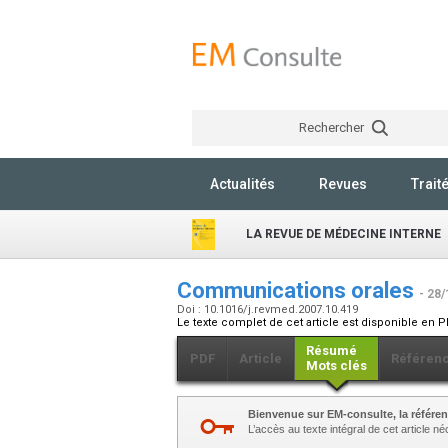
Rechercher
Actualités
Revues
Trait
LA REVUE DE MÉDECINE INTERNE
Communications orales
- 28/
Doi : 10.1016/j.revmed.2007.10.419
Le texte complet de cet article est disponible en P
Résumé
PDF
Article
Référen
Mots clés
Bienvenue sur EM-consulte, la référen
L’accès au texte intégral de cet article 