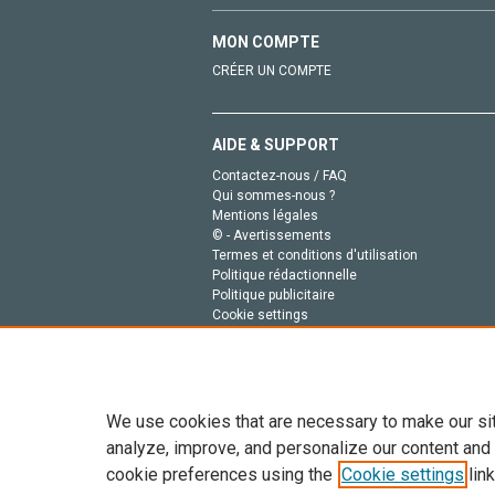
MON COMPTE
CRÉER UN COMPTE
AIDE & SUPPORT
Contactez-nous / FAQ
Qui sommes-nous ?
Mentions légales
© - Avertissements
Termes et conditions d'utilisation
Politique rédactionnelle
Politique publicitaire
Cookie settings
Politique de la vie privée
We use cookies that are necessary to make our si
analyze, improve, and personalize our content and
cookie preferences using the
Cookie settings
link
Tout le contenu de ce site: Copyright © 2026 Else
de données, a la formation en IA et aux technol