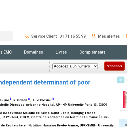
Service Client : 01 71 16 55 99
Mes alertes
Rechercher
és EMC
Domaines
Livres
Compléments
S'abonner
 independent determinant of poor
b
a
b
Paulino
, R. Cohen
, H. Le Clésiau
olic Diseases, Avicenne Hospital, AP–HP, University Paris 13, 93009
re d’Assurance Maladie de Seine-Saint-Denis, Bobigny, France
, U1125 INRA, CNAM, Centre de Recherche en Nutrition Humaine Île-de-
e
B
 de Recherche en Nutrition Humaine Ile-de-France, UFR-SMBH, University