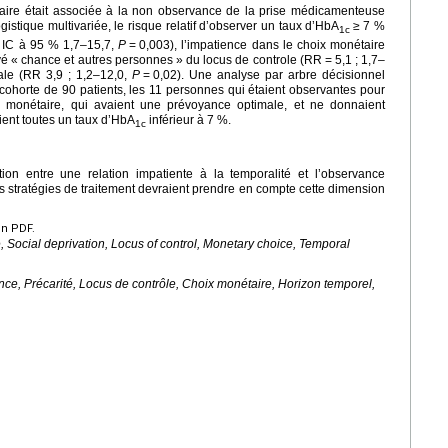
aire était associée à la non observance de la prise médicamenteuse
stique multivariée, le risque relatif d’observer un taux d’HbA
≥
7 %
1c
; IC à 95 % 1,7–15,7,
P
=
0,003), l’impatience dans le choix monétaire
vé « chance et autres personnes » du locus de controle (RR
=
5,1 ; 1,7–
ale (RR 3,9 ; 1,2–12,0,
P
=
0,02). Une analyse par arbre décisionnel
ohorte de 90 patients, les 11 personnes qui étaient observantes pour
x monétaire, qui avaient une prévoyance optimale, et ne donnaient
ient toutes un taux d’HbA
inférieur à 7 %.
1c
n entre une relation impatiente à la temporalité et l’observance
s stratégies de traitement devraient prendre en compte cette dimension
en PDF.
 Social deprivation, Locus of control, Monetary choice, Temporal
e, Précarité, Locus de contrôle, Choix monétaire, Horizon temporel,