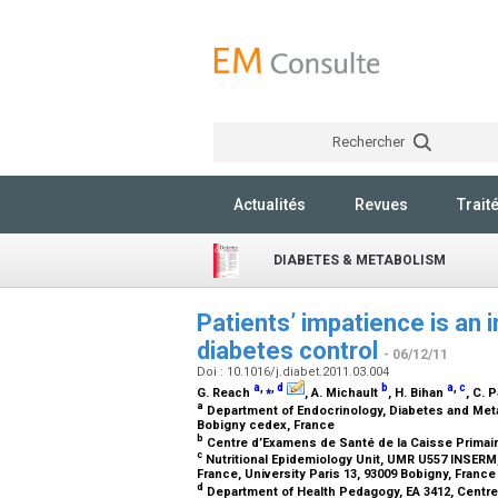
Rechercher
Actualités
Revues
Trait
DIABETES & METABOLISM
Patients’ impatience is an
diabetes control
- 06/12/11
Doi : 10.1016/j.diabet.2011.03.004
a
,
⁎
,
d
b
a
,
c
G. Reach
, A. Michault
, H. Bihan
, C. 
a
Department of Endocrinology, Diabetes and Metab
Bobigny cedex, France
b
Centre d’Examens de Santé de la Caisse Primai
c
Nutritional Epidemiology Unit, UMR U557 INSERM
France, University Paris 13, 93009 Bobigny, Franc
d
Department of Health Pedagogy, EA 3412, Centre