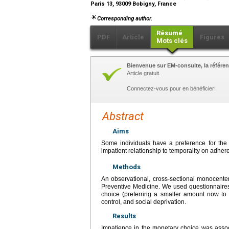
Paris 13, 93009 Bobigny, France
Corresponding author.
Résumé
PDF
Article
Figures
Mots clés
Bienvenue sur EM-consulte, la référen
Article gratuit.
Connectez-vous pour en bénéficier!
Abstract
Aims
Some individuals have a preference for the p
impatient relationship to temporality on adhe
Methods
An observational, cross-sectional monocenter
Preventive Medicine. We used questionnaires
choice (preferring a smaller amount now to a 
control, and social deprivation.
Results
Impatience in the monetary choice was asso