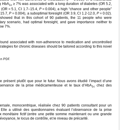
ng HbA
≥
7% was associated with a long duration of diabetes (OR 5.2,
1c
e (OR
=
5.1, CI 1.7–15.4,
P
=
0.004), a high “chance and other people”
–15.7,
P
=
0.004), a suboptimal foresight (OR 3.9, CI 1.2-12.0,
P
=
0.02).
 showed that in this cohort of 90 patients, the 11 people who were
tary scenario, had optimal foresight, and gave importance neither to
ow 7%.
s found associated with non-adherence to medication and uncontrolled
trategies for chronic diseases should be tailored according to this novel
en PDF.
e présent plutôt que pour le futur. Nous avons étudié l’impact d’une
’observance de la prise médicamenteuse et le taux d’HbA
chez des
1c
sversale, monocentrique, réalisée chez 90 patients consultant pour un
lle a utilisé des questionnaires évaluant l’observance de la prise
x monétaire fictif (entre une petite somme maintenant ou une grande
évoyance, le locus de contrôle, et le niveau de précarité.