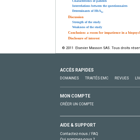
Characteristics of patients
Interrelations between the questionnaires
Determinants of HbA
1c
Discussion
Strength of the study
Weakness of the study
Conclusion: a room for impatience in a biopsyc
Disclosure of interest
© 2011 Elsevier Masson SAS. Tous droits réser
ACCÈS RAPIDES
DOMAINES
TRAITÉS EMC
REVUES
LI
MON COMPTE
CRÉER UN COMPTE
AIDE & SUPPORT
Contactez-nous / FAQ
Qui sommes-nous ?