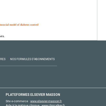
hosocial model of diabetes control
vés.
VRES
NOS FORMULES D'ABONNEMENTS
PLATEFORMES ELSEVIER MASSON
Site e-commerce :
www.elsevier-masson.fr
Aide à la pratique clinique :
www.clinicalkey.fr