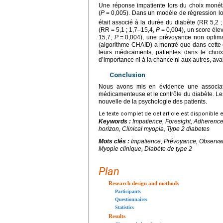
Une réponse impatiente lors du choix monét
(
P
=
0,005). Dans un modèle de régression logi
était associé à la durée du diabète (RR 5,2 
(RR
=
5,1 ; 1,7–15,4,
P
=
0,004), un score éle
15,7,
P
=
0,004), une prévoyance non optim
(algorithme CHAID) a montré que dans cette c
leurs médicaments, patientes dans le choi
d’importance ni à la chance ni aux autres, ava
Conclusion
Nous avons mis en évidence une associatio
médicamenteuse et le contrôle du diabète. Le
nouvelle de la psychologie des patients.
Le texte complet de cet article est disponible 
Keywords :
Impatience, Foresight, Adherence,
horizon, Clinical myopia, Type 2 diabetes
Mots clés :
Impatience, Prévoyance, Observanc
Myopie clinique, Diabète de type 2
Plan
Research design and methods
Participants
Questionnaires
Statistics
Results