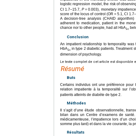
logistic regression model, the risk of observi
CI 1.7–15.7,
P
=
0.003), monetary impatienc
score of the locus of control (OR
=
5.1, CI 1.7
A decision-tree analysis (CHAID algorithm)
adherent to medication, patient in the mone
chance nor to other people, had all HbA
bel
1c
Conclusion
An impatient relationship to temporality wa
HbA
in type 2 diabetic patients. Treatment s
1c
dimension of psychology.
Le texte complet de cet article est disponible 
Résumé
Buts
Certains individus ont une préférence pour l
relation impatiente à la temporalité sur l
patients atteints de diabète de type 2.
Méthodes
Il s’agit d’une étude observationnelle, tran
bilan dans un Centre d’examens de santé. E
médicamenteuse, l’impatience lors d’un choi
somme plus tard) et dans la vie courante, la pr
Résultats