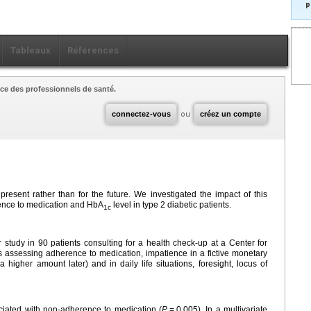
p
Tableaux
Références
ce des professionnels de santé.
connectez-vous
ou
créez un compte
resent rather than for the future. We investigated the impact of this
rence to medication and HbA
level in type 2 diabetic patients.
1c
 study in 90 patients consulting for a health check-up at a Center for
 assessing adherence to medication, impatience in a fictive monetary
higher amount later) and in daily life situations, foresight, locus of
ciated with non-adherence to medication (
P
=
0.005). In a multivariate