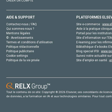
CRÉER UN COMPTE
AIDE & SUPPORT
PLATEFORMES ELSE
Contactez-nous / FAQ
Site e-commerce :
www.el
Qui sommes-nous ?
Aide à la pratique clinique
Mentions légales
Portail pour les institution
© - Avertissements
Site d'information sur l'E
Termes et conditions d'utilisation
E-learning pour les infirmi
Politique rédactionnelle
Bibliothèque d'e-books Els
Politique publicitaire
Blog special IFSI :
www.gen
Cookie settings
Suivez notre actualité sur
Politique de la vie privée
Site d'emploi en santé :
e
Tout le contenu de ce site: Copyright © 2026 Elsevier, ses concédants de licence e
de données, a la formation en IA et aux technologies similaires. Pour tout con