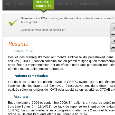
Résumé
PDF
Article
Tableaux
Références
Mots clés
Bienvenue sur EM-consulte, la référence des professionnels de santé.
Article gratuit.
c
Connectez-vous pour en bénéficier!
vo
Résumé
co
Introduction
Des études d’enregistrement ont montré l’efficacité du pémétrexed dans
cellules (CBNPC), tant en combinaison en première ligne qu’en monothérapie
notre étude d’implémentation est de vérifier, dans une population non séle
pémétrexed en traitement de rattrapage.
Patients et méthodes
Les dossiers de tous les patients avec un CBNPC ayant reçu du pémétrexe
ligne de chimiothérapie ont été revus rétrospectivement dans deux instit
évaluée selon les critères de l’OMS et la toxicité selon les critères CTCAE e
Résultats
Entre novembre 2004 et septembre 2009, 84 patients ont reçu du pémétre
troisième lignes (
n
=
18/14/52). Le taux de réponse en intention de trait
18,8 %). La survie médiane sans progression était de 2,2 mois et la surv
grade 3–5 la plus fréquente était la neutropénie (23,9 %).