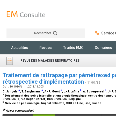
Rechercher
Service C
Rechercher
Actualités
Revues
Traités EMC
Domaines
REVUE DES MALADIES RESPIRATOIRES
Traitement de rattrapage par pémétrexed p
rétrospective d’implémentation
- 11/01/12
Doi : 10.1016/j.rmr.2011.11.003
a
a
a
b
b
C. Jungels
, T. Berghmans
, A.-P. Meert
, J.-J. Lafitte
, A. Scherpereel
, J.-P.
a
Département des soins intensifs et oncologie thoracique, centre des tumeurs, 
Bruxelles, 1, rue Heger-Bordet, 1000 Bruxelles, Belgique
b
Service de pneumologie, hôpital Calmette, CHU de Lille, Lille, France
Auteur correspondant.