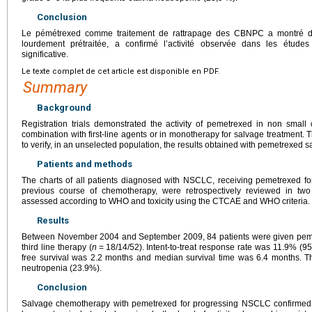
Conclusion
Le pémétrexed comme traitement de rattrapage des CBNPC a montré da
lourdement prétraitée, a confirmé l’activité observée dans les études
significative.
Le texte complet de cet article est disponible en PDF.
Summary
Background
Registration trials demonstrated the activity of pemetrexed in non small
combination with first-line agents or in monotherapy for salvage treatment.
to verify, in an unselected population, the results obtained with pemetrexed s
Patients and methods
The charts of all patients diagnosed with NSCLC, receiving pemetrexed for
previous course of chemotherapy, were retrospectively reviewed in tw
assessed according to WHO and toxicity using the CTCAE and WHO criteria.
Results
Between November 2004 and September 2009, 84 patients were given pemet
third line therapy (
n
=
18/14/52). Intent-to-treat response rate was 11.9% 
free survival was 2.2 months and median survival time was 6.4 months. Th
neutropenia (23.9%).
Conclusion
Salvage chemotherapy with pemetrexed for progressing NSCLC confirmed,