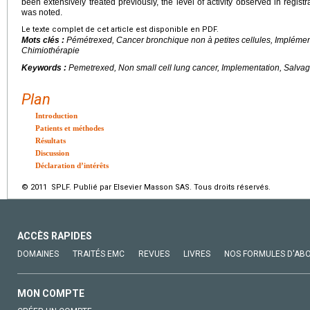
been extensively treated previously, the level of activity observed in registrat
was noted.
Le texte complet de cet article est disponible en PDF.
Mots clés :
Pémétrexed, Cancer bronchique non à petites cellules, Implément
Chimiothérapie
Keywords :
Pemetrexed, Non small cell lung cancer, Implementation, Salva
Plan
Introduction
Patients et méthodes
Résultats
Discussion
Déclaration d’intérêts
© 2011 SPLF. Publié par Elsevier Masson SAS. Tous droits réservés.
ACCÈS RAPIDES
DOMAINES
TRAITÉS EMC
REVUES
LIVRES
NOS FORMULES D'AB
MON COMPTE