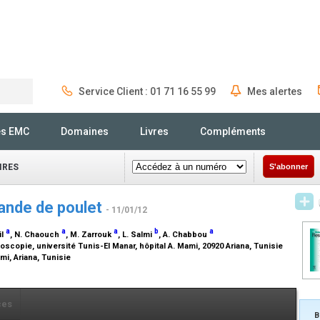
Service Client : 01 71 16 55 99
Mes alertes
Rechercher
és EMC
Domaines
Livres
Compléments
IRES
S'abonner
iande de poulet
- 11/01/12
a
a
a
b
a
il
, N. Chaouch
, M. Zarrouk
, L. Salmi
, A. Chabbou
scopie, université Tunis-El Manar, hôpital A. Mami, 20920 Ariana, Tunisie
ami, Ariana, Tunisie
ces
B