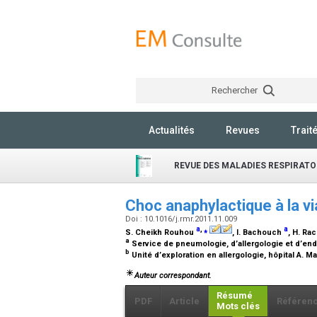
Rechercher
Actualités
Revues
Trait
REVUE DES MALADIES RESPIRATO
Choc anaphylactique à la v
Doi : 10.1016/j.rmr.2011.11.009
a
,
⁎
a
S. Cheikh Rouhou
, I. Bachouch
, H. Rac
a
Service de pneumologie, d’allergologie et d’endo
b
Unité d’exploration en allergologie, hôpital A. M
Auteur correspondant.
Résumé
PDF
Article
Référen
Mots clés