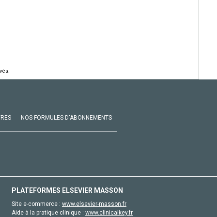
vés.
VRES
NOS FORMULES D'ABONNEMENTS
PLATEFORMES ELSEVIER MASSON
Site e-commerce :
www.elsevier-masson.fr
Aide à la pratique clinique :
www.clinicalkey.fr