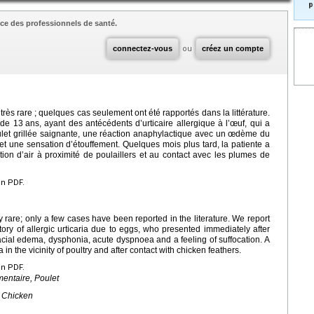
p
ce des professionnels de santé.
connectez-vous
ou
créez un compte
très rare ; quelques cas seulement ont été rapportés dans la littérature.
 de 13
ans, ayant des antécédents d’urticaire allergique à l’œuf, qui a
oulet grillée saignante, une réaction anaphylactique avec un œdème du
t une sensation d’étouffement. Quelques mois plus tard, la patiente a
on d’air à proximité de poulaillers et au contact avec les plumes de
en PDF.
 rare; only a few cases have been reported in the literature. We report
story of allergic urticaria due to eggs, who presented immediately after
 facial edema, dysphonia, acute dyspnoea and a feeling of suffocation. A
in the vicinity of poultry and after contact with chicken feathers.
en PDF.
mentaire, Poulet
, Chicken