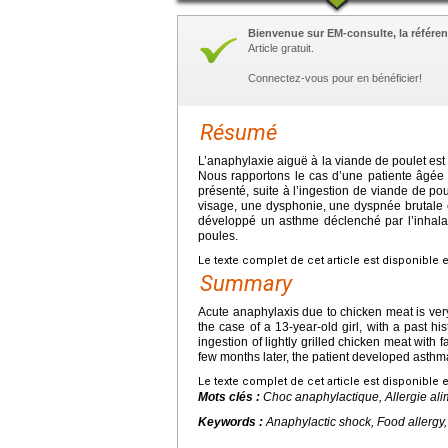
Bienvenue sur EM-consulte, la référen
Article gratuit.
Connectez-vous pour en bénéficier!
Résumé
L’anaphylaxie aiguë à la viande de poulet est 
Nous rapportons le cas d’une patiente âgée
présenté, suite à l’ingestion de viande de p
visage, une dysphonie, une dyspnée brutale e
développé un asthme déclenché par l’inhalati
poules.
Le texte complet de cet article est disponible 
Summary
Acute anaphylaxis due to chicken meat is very
the case of a 13-year-old girl, with a past hi
ingestion of lightly grilled chicken meat with
few months later, the patient developed asthma 
Le texte complet de cet article est disponible 
Mots clés :
Choc anaphylactique, Allergie ali
Keywords :
Anaphylactic shock, Food allergy