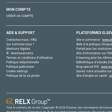
MON COMPTE
CRÉER UN COMPTE
AIDE & SUPPORT
PLATEFORMES ELSE
Contactez-nous / FAQ
Site e-commerce :
www.el
Qui sommes-nous ?
Aide à la pratique clinique
Mentions légales
Portail pour les institution
© - Avertissements
Site d'information sur l'E
Termes et conditions d'utilisation
E-learning pour les infirmi
Politique rédactionnelle
Bibliothèque d'e-books Els
Politique publicitaire
Blog special IFSI :
www.gen
Cookie settings
Suivez notre actualité sur
Politique de la vie privée
Site d'emploi en santé :
e
Tout le contenu de ce site: Copyright © 2026 Elsevier, ses concédants de licence e
de données, a la formation en IA et aux technologies similaires. Pour tout con