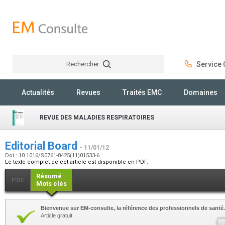
Rechercher
Service C
Rechercher
Actualités
Revues
Traités EMC
Domaines
REVUE DES MALADIES RESPIRATOIRES
Editorial Board
- 11/01/12
Doi : 10.1016/S0761-8425(11)01533-6
Le texte complet de cet article est disponible en PDF.
Résumé
PDF
Mots clés
Bienvenue sur EM-consulte, la référence des professionnels de santé.
Article gratuit.