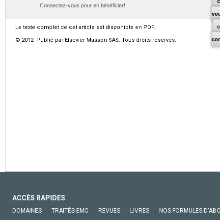
c
Connectez-vous pour en bénéficier!
vo
Le texte complet de cet article est disponible en PDF.
co
© 2012 Publié par Elsevier Masson SAS. Tous droits réservés.
ACCÈS RAPIDES
DOMAINES
TRAITÉS EMC
REVUES
LIVRES
NOS FORMULES D'AB