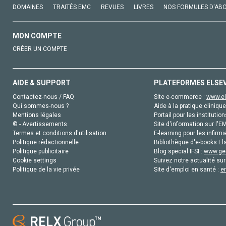
DOMAINES
TRAITÉS EMC
REVUES
LIVRES
NOS FORMULES D'AB
MON COMPTE
CRÉER UN COMPTE
AIDE & SUPPORT
PLATEFORMES ELSE
Contactez-nous / FAQ
Site e-commerce :
www.el
Qui sommes-nous ?
Aide à la pratique clinique
Mentions légales
Portail pour les institution
© - Avertissements
Site d'information sur l'E
Termes et conditions d'utilisation
E-learning pour les infirmi
Politique rédactionnelle
Bibliothèque d'e-books Els
Politique publicitaire
Blog special IFSI :
www.gen
Cookie settings
Suivez notre actualité sur
Politique de la vie privée
Site d'emploi en santé :
e