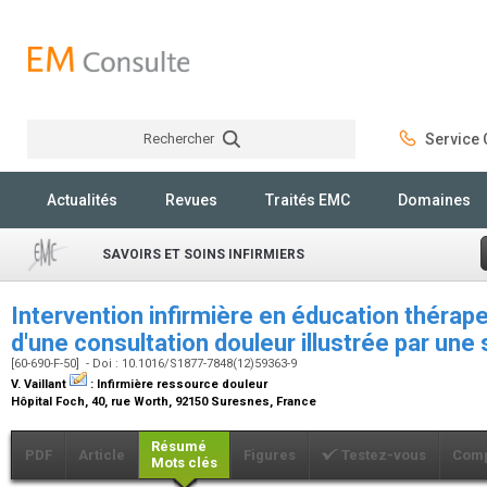
Rechercher
Service C
Rechercher
Actualités
Revues
Traités EMC
Domaines
SAVOIRS ET SOINS INFIRMIERS
Intervention infirmière en éducation thérap
d'une consultation douleur illustrée par une 
[60-690-F-50] - Doi : 10.1016/S1877-7848(12)59363-9
V. Vaillant
:
Infirmière ressource douleur
Hôpital Foch, 40, rue Worth, 92150 Suresnes, France
Résumé
PDF
Article
Figures
Testez-vous
Comp
Mots clés