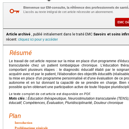
Bienvenue sur EM-consulte, la référence des professionnels de santé.
L’accès au texte intégral de cet article nécessite un abonnement.
EMC D
Article archivé
, publié initialement dans le traité EMC
Savoirs et soins infi
récent:
cliquez ici pour y accéder
Résumé
Le travail de cet article repose sur la mise en place d'un programme d'éduc
transcutanée chez un patient lombalgique chronique. L'éducation thé
comportant plusieurs étapes : le diagnostic éducatif établi par le soigna
acquérir avec et par le patient, l'élaboration des objectifs éducatifs (réalisab
la mise en place d'un programme personnalisé et d'une évaluation de ce pro
autonome et en lui donnant la capacité de se prendre en charge. Bien sû
possible qu'en obtenant une participation active de toute l'équipe pluridiscipl
Le texte complet de cet article est disponible en PDF.
Mots clés :
Éducation thérapeutique, Neurostimulation transcutanée (TENS),
éducatif, Compétences, Évaluation, Pluridisciplinarité, Douleur chronique
Plan
Introduction
Problématique générale