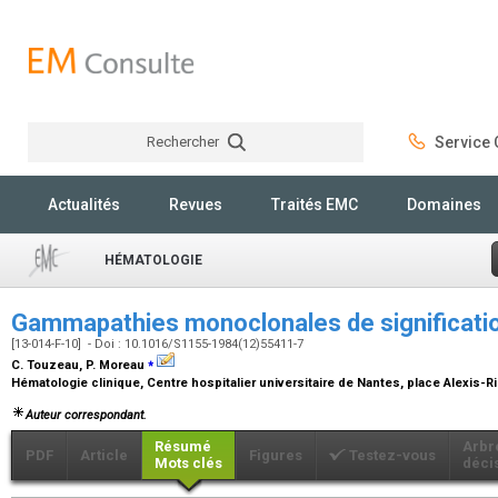
Rechercher
Service C
Rechercher
Actualités
Revues
Traités EMC
Domaines
HÉMATOLOGIE
Gammapathies monoclonales de significati
[13-014-F-10] - Doi : 10.1016/S1155-1984(12)55411-7
⁎
C. Touzeau, P. Moreau
Hématologie clinique, Centre hospitalier universitaire de Nantes, place Alexis-
Auteur correspondant.
Résumé
Arbr
PDF
Article
Figures
Testez-vous
Mots clés
déci