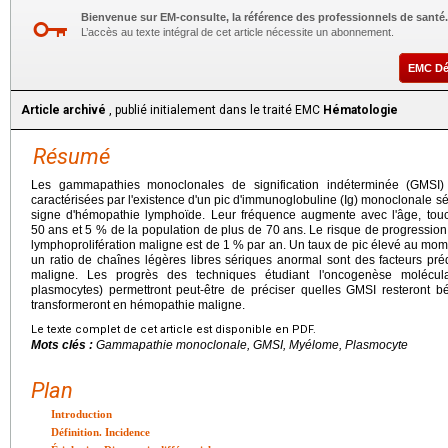
Bienvenue sur EM-consulte, la référence des professionnels de santé.
L’accès au texte intégral de cet article nécessite un abonnement.
EMC D
Article archivé
, publié initialement dans le traité EMC
Hématologie
Résumé
Les gammapathies monoclonales de signification indéterminée (GMSI)
caractérisées par l'existence d'un pic d'immunoglobuline (Ig) monoclonale sé
signe d'hémopathie lymphoïde. Leur fréquence augmente avec l'âge, tou
50
ans et 5 % de la population de plus de 70
ans. Le risque de progressio
lymphoprolifération maligne est de 1 % par an. Un taux de pic élevé au momen
un ratio de chaînes légères libres sériques anormal sont des facteurs pré
maligne. Les progrès des techniques étudiant l'oncogenèse molécula
plasmocytes) permettront peut-être de préciser quelles GMSI resteront b
transformeront en hémopathie maligne.
Le texte complet de cet article est disponible en PDF.
Mots clés :
Gammapathie monoclonale, GMSI, Myélome, Plasmocyte
Plan
Introduction
Définition. Incidence