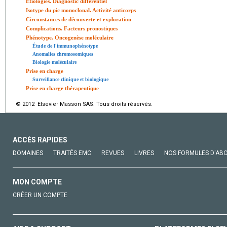
Étiologies. Diagnostic différentiel
Isotype du pic monoclonal. Activité anticorps
Circonstances de découverte et exploration
Complications. Facteurs pronostiques
Phénotype. Oncogenèse moléculaire
Étude de l'immunophénotype
Anomalies chromosomiques
Biologie moléculaire
Prise en charge
Surveillance clinique et biologique
Prise en charge thérapeutique
© 2012 Elsevier Masson SAS. Tous droits réservés.
ACCÈS RAPIDES
DOMAINES
TRAITÉS EMC
REVUES
LIVRES
NOS FORMULES D'AB
MON COMPTE
CRÉER UN COMPTE