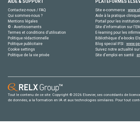
AIDE & SUPPORT
PLATEFORMES ELSE
Contactez-nous / FAQ
Site e-commerce :
www.el
Qui sommes-nous ?
Aide à la pratique clinique
Mentions légales
Portail pour les institution
© - Avertissements
Site d'information sur l'E
Termes et conditions d'utilisation
E-learning pour les infirmi
Politique rédactionnelle
Bibliothèque d'e-books Els
Politique publicitaire
Blog special IFSI :
www.gen
Cookie settings
Suivez notre actualité sur
Politique de la vie privée
Site d'emploi en santé :
e
Tout le contenu de ce site: Copyright © 2026 Elsevier, ses concédants de licence e
de données, a la formation en IA et aux technologies similaires. Pour tout con