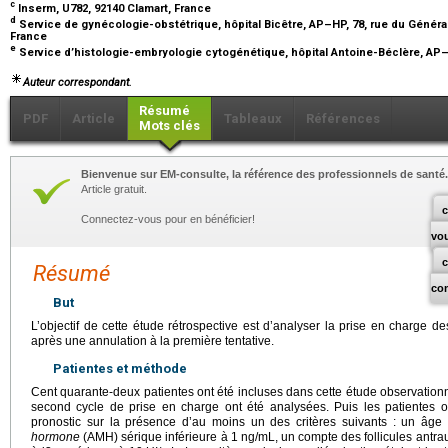
c
Inserm, U782, 92140 Clamart, France
d
Service de gynécologie-obstétrique, hôpital Bicêtre, AP–HP, 78, rue du Généra
France
e
Service d’histologie-embryologie cytogénétique, hôpital Antoine-Béclère, AP–
Auteur correspondant.
Résumé
PDF
Article
Tableaux
Références
Mots clés
Bienvenue sur EM-consulte, la référence des professionnels de santé.
Article gratuit.
c
Connectez-vous pour en bénéficier!
vo
Résumé
co
But
L’objectif de cette étude rétrospective est d’analyser la prise en charge de
après une annulation à la première tentative.
Patientes et méthode
Cent quarante-deux patientes ont été incluses dans cette étude observationn
second cycle de prise en charge ont été analysées. Puis les patientes 
pronostic sur la présence d’au moins un des critères suivants : un âge
hormone
(AMH) sérique inférieure à 1
ng/mL, un compte des follicules antrau