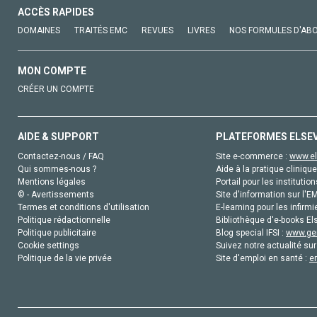
ACCÈS RAPIDES
DOMAINES
TRAITÉS EMC
REVUES
LIVRES
NOS FORMULES D'AB
MON COMPTE
CRÉER UN COMPTE
AIDE & SUPPORT
PLATEFORMES ELSE
Contactez-nous / FAQ
Site e-commerce :
www.el
Qui sommes-nous ?
Aide à la pratique clinique
Mentions légales
Portail pour les institution
© - Avertissements
Site d'information sur l'E
Termes et conditions d'utilisation
E-learning pour les infirmi
Politique rédactionnelle
Bibliothèque d'e-books Els
Politique publicitaire
Blog special IFSI :
www.gen
Cookie settings
Suivez notre actualité sur
Politique de la vie privée
Site d'emploi en santé :
e