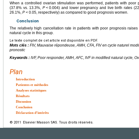
When a controlled ovarian stimulation was performed, patients with poor 
(37.8% vs. 13.3%,
P
<
0.004) and lower pregnancy and live birth rates (
26.1%,
P
<
0.05, respectively) as compared to good prognosis women.
Conclusion
The relatively high cancellation rate in patients with poor prognosis raises
natural cycle in this group.
Le texte complet de cet article est disponible en PDF.
Mots clés :
FIV, Mauvaise répondeuse, AMH, CFA, FIV en cycle naturel modi
pronostic
Keywords :
IVF, Poor responder, AMH, AFC, IVF in modified natural cycle, O
Plan
Introduction
Patientes et méthodes
Analyses statistiques
Résultats
Discussion
Conclusion
Déclaration d’intérêts
© 2011 Elsevier Masson SAS. Tous droits réservés.