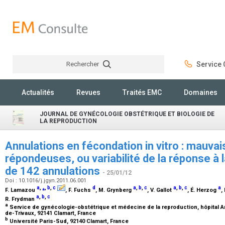
Rechercher
Service C
Rechercher
Actualités
Revues
Traités EMC
Domaines
JOURNAL DE GYNÉCOLOGIE OBSTÉTRIQUE ET BIOLOGIE DE
LA REPRODUCTION
Annulations en fécondation in vitro : mauva
répondeuses, ou variabilité de la réponse à 
de 142 annulations
- 25/01/12
Doi : 10.1016/j.jgyn.2011.06.001
a
,
⁎
,
b
,
c
d
a
,
b
,
c
a
,
b
,
c
a
F. Lamazou
, F. Fuchs
, M. Grynberg
, V. Gallot
, É. Herzog
,
a
,
b
,
c
R. Frydman
a
Service de gynécologie-obstétrique et médecine de la reproduction, hôpital An
de-Trivaux, 92141 Clamart, France
b
Université Paris-Sud, 92140 Clamart, France