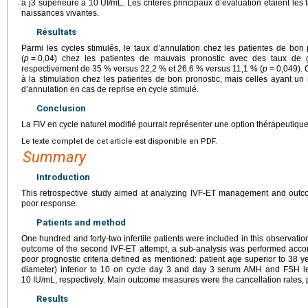
à j3 supérieure à 10
UI/mL. Les critères principaux d’évaluation étaient les
naissances vivantes.
Résultats
Parmi les cycles stimulés, le taux d’annulation chez les patientes de bo
(
p
=
0,04) chez les patientes de mauvais pronostic avec des taux de 
respectivement de 35 % versus 22,2 % et 26,6 % versus 11,1 % (
p
=
0,049). 
à la stimulation chez les patientes de bon pronostic, mais celles ayant un
d’annulation en cas de reprise en cycle stimulé.
Conclusion
La FIV en cycle naturel modifié pourrait représenter une option thérapeutique
Le texte complet de cet article est disponible en PDF.
Summary
Introduction
This retrospective study aimed at analyzing IVF-ET management and outcome 
poor response.
Patients and method
One hundred and forty-two infertile patients were included in this observation
outcome of the second IVF-ET attempt, a sub-analysis was performed accor
poor prognostic criteria defined as mentioned: patient age superior to 38 yea
diameter) inferior to 10 on cycle day 3 and day 3 serum AMH and FSH le
10 IU/mL, respectively. Main outcome measures were the cancellation rates, p
Results