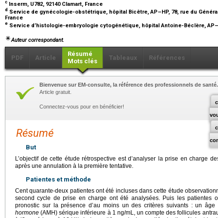
c
Inserm, U782, 92140 Clamart, France
d
Service de gynécologie-obstétrique, hôpital Bicêtre, AP–HP, 78, rue du Généra
France
e
Service d’histologie-embryologie cytogénétique, hôpital Antoine-Béclère, AP–
Auteur correspondant.
Résumé
PDF
Article
Tableaux
Références
Mots clés
Bienvenue sur EM-consulte, la référence des professionnels de santé.
Article gratuit.
c
Connectez-vous pour en bénéficier!
vo
Résumé
co
But
L’objectif de cette étude rétrospective est d’analyser la prise en charge de
après une annulation à la première tentative.
Patientes et méthode
Cent quarante-deux patientes ont été incluses dans cette étude observationn
second cycle de prise en charge ont été analysées. Puis les patientes 
pronostic sur la présence d’au moins un des critères suivants : un âge
hormone
(AMH) sérique inférieure à 1
ng/mL, un compte des follicules antrau