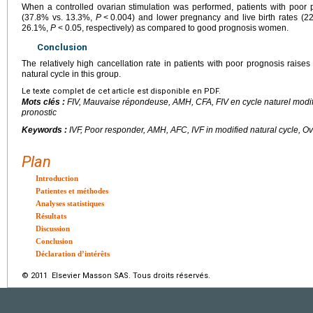
When a controlled ovarian stimulation was performed, patients with poor 
(37.8% vs. 13.3%,
P
<
0.004) and lower pregnancy and live birth rates (
26.1%,
P
<
0.05, respectively) as compared to good prognosis women.
Conclusion
The relatively high cancellation rate in patients with poor prognosis raises
natural cycle in this group.
Le texte complet de cet article est disponible en PDF.
Mots clés :
FIV, Mauvaise répondeuse, AMH, CFA, FIV en cycle naturel modi
pronostic
Keywords :
IVF, Poor responder, AMH, AFC, IVF in modified natural cycle, O
Plan
Introduction
Patientes et méthodes
Analyses statistiques
Résultats
Discussion
Conclusion
Déclaration d’intérêts
© 2011 Elsevier Masson SAS. Tous droits réservés.