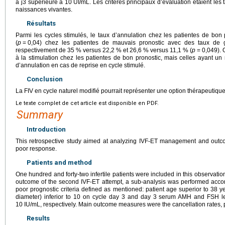
à j3 supérieure à 10
UI/mL. Les critères principaux d’évaluation étaient les
naissances vivantes.
Résultats
Parmi les cycles stimulés, le taux d’annulation chez les patientes de bo
(
p
=
0,04) chez les patientes de mauvais pronostic avec des taux de 
respectivement de 35 % versus 22,2 % et 26,6 % versus 11,1 % (
p
=
0,049). 
à la stimulation chez les patientes de bon pronostic, mais celles ayant un
d’annulation en cas de reprise en cycle stimulé.
Conclusion
La FIV en cycle naturel modifié pourrait représenter une option thérapeutique
Le texte complet de cet article est disponible en PDF.
Summary
Introduction
This retrospective study aimed at analyzing IVF-ET management and outcome 
poor response.
Patients and method
One hundred and forty-two infertile patients were included in this observation
outcome of the second IVF-ET attempt, a sub-analysis was performed accor
poor prognostic criteria defined as mentioned: patient age superior to 38 yea
diameter) inferior to 10 on cycle day 3 and day 3 serum AMH and FSH le
10 IU/mL, respectively. Main outcome measures were the cancellation rates, p
Results