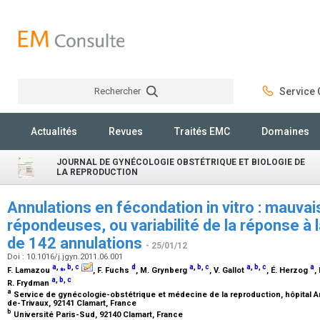
Rechercher
Service C
Rechercher
Actualités
Revues
Traités EMC
Domaines
JOURNAL DE GYNÉCOLOGIE OBSTÉTRIQUE ET BIOLOGIE DE
LA REPRODUCTION
Annulations en fécondation in vitro : mauva
répondeuses, ou variabilité de la réponse à 
de 142 annulations
- 25/01/12
Doi : 10.1016/j.jgyn.2011.06.001
a
,
⁎
,
b
,
c
d
a
,
b
,
c
a
,
b
,
c
a
F. Lamazou
, F. Fuchs
, M. Grynberg
, V. Gallot
, É. Herzog
,
a
,
b
,
c
R. Frydman
a
Service de gynécologie-obstétrique et médecine de la reproduction, hôpital An
de-Trivaux, 92141 Clamart, France
b
Université Paris-Sud, 92140 Clamart, France