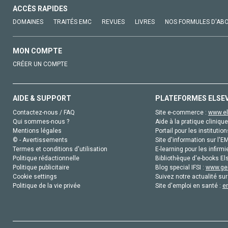
ACCÈS RAPIDES
DOMAINES
TRAITÉS EMC
REVUES
LIVRES
NOS FORMULES D'AB
MON COMPTE
CRÉER UN COMPTE
AIDE & SUPPORT
PLATEFORMES ELSE
Contactez-nous / FAQ
Site e-commerce :
www.el
Qui sommes-nous ?
Aide à la pratique clinique
Mentions légales
Portail pour les institution
© - Avertissements
Site d'information sur l'E
Termes et conditions d'utilisation
E-learning pour les infirmi
Politique rédactionnelle
Bibliothèque d'e-books Els
Politique publicitaire
Blog special IFSI :
www.gen
Cookie settings
Suivez notre actualité sur
Politique de la vie privée
Site d'emploi en santé :
e