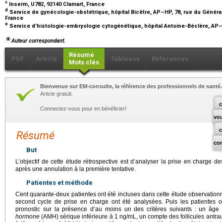
c
Inserm, U782, 92140 Clamart, France
d
Service de gynécologie-obstétrique, hôpital Bicêtre, AP–HP, 78, rue du Généra
France
e
Service d’histologie-embryologie cytogénétique, hôpital Antoine-Béclère, AP–
Auteur correspondant.
Résumé
PDF
Article
Tableaux
Références
Mots clés
Bienvenue sur EM-consulte, la référence des professionnels de santé.
Article gratuit.
c
Connectez-vous pour en bénéficier!
vo
Résumé
co
But
L’objectif de cette étude rétrospective est d’analyser la prise en charge de
après une annulation à la première tentative.
Patientes et méthode
Cent quarante-deux patientes ont été incluses dans cette étude observationn
second cycle de prise en charge ont été analysées. Puis les patientes 
pronostic sur la présence d’au moins un des critères suivants : un âge
hormone
(AMH) sérique inférieure à 1
ng/mL, un compte des follicules antrau