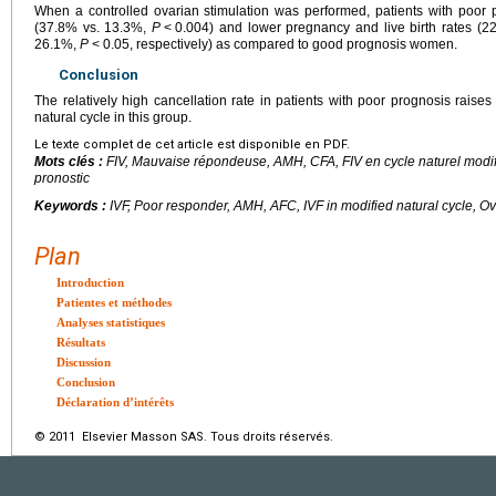
When a controlled ovarian stimulation was performed, patients with poor 
(37.8% vs. 13.3%,
P
<
0.004) and lower pregnancy and live birth rates (
26.1%,
P
<
0.05, respectively) as compared to good prognosis women.
Conclusion
The relatively high cancellation rate in patients with poor prognosis raises
natural cycle in this group.
Le texte complet de cet article est disponible en PDF.
Mots clés :
FIV, Mauvaise répondeuse, AMH, CFA, FIV en cycle naturel modi
pronostic
Keywords :
IVF, Poor responder, AMH, AFC, IVF in modified natural cycle, O
Plan
Introduction
Patientes et méthodes
Analyses statistiques
Résultats
Discussion
Conclusion
Déclaration d’intérêts
© 2011 Elsevier Masson SAS. Tous droits réservés.