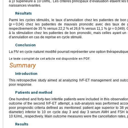
à j3 supérieure à 10
UI/mL. Les critères principaux d’évaluation étaient les
naissances vivantes.
Résultats
Parmi les cycles stimulés, le taux d’annulation chez les patientes de bo
(
p
=
0,04) chez les patientes de mauvais pronostic avec des taux de 
respectivement de 35 % versus 22,2 % et 26,6 % versus 11,1 % (
p
=
0,049). 
à la stimulation chez les patientes de bon pronostic, mais celles ayant un
d’annulation en cas de reprise en cycle stimulé.
Conclusion
La FIV en cycle naturel modifié pourrait représenter une option thérapeutique
Le texte complet de cet article est disponible en PDF.
Summary
Introduction
This retrospective study aimed at analyzing IVF-ET management and outcome 
poor response.
Patients and method
One hundred and forty-two infertile patients were included in this observation
outcome of the second IVF-ET attempt, a sub-analysis was performed accor
poor prognostic criteria defined as mentioned: patient age superior to 38 yea
diameter) inferior to 10 on cycle day 3 and day 3 serum AMH and FSH le
10 IU/mL, respectively. Main outcome measures were the cancellation rates, p
Results