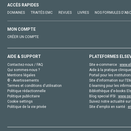
ACCÈS RAPIDES
DOMAINES
TRAITÉS EMC
REVUES
LIVRES
NOS FORMULES D'AB
MON COMPTE
CRÉER UN COMPTE
AIDE & SUPPORT
PLATEFORMES ELSE
Contactez-nous / FAQ
Site e-commerce :
www.el
Qui sommes-nous ?
Aide à la pratique clinique
Mentions légales
Portail pour les institution
© - Avertissements
Site d'information sur l'E
Termes et conditions d'utilisation
E-learning pour les infirmi
Politique rédactionnelle
Bibliothèque d'e-books Els
Politique publicitaire
Blog special IFSI :
www.gen
Cookie settings
Suivez notre actualité sur
Politique de la vie privée
Site d'emploi en santé :
e