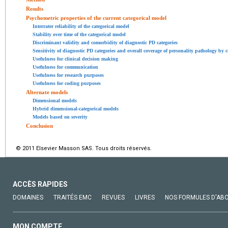
Results
Psychometric properties of the current categorical model
Interrater reliability of the categorical model
Stability over time of the categorical model
Discriminant validity and comorbidity of diagnostic PD categories
Sensitivity of diagnostic PD categories and overall coverage of personality pathology by c
Usefulness for clinical decision making
Usefulness for communication
Usefulness for research purposes
Usefulness for coding purposes
Alternate models
Dimensional models
Hybrid dimensional-categorical models
Models based on severity
Conclusion
© 2011 Elsevier Masson SAS. Tous droits réservés.
ACCÈS RAPIDES
DOMAINES
TRAITÉS EMC
REVUES
LIVRES
NOS FORMULES D'AB
MON COMPTE