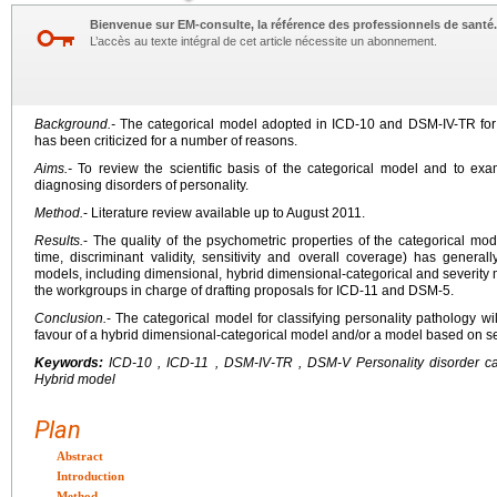
Bienvenue sur EM-consulte, la référence des professionnels de santé.
L’accès au texte intégral de cet article nécessite un abonnement.
Background.-
The categorical model adopted in ICD-10 and DSM-IV-TR for t
has been criticized for a number of reasons.
Aims.-
To review the scientific basis of the categorical model and to exa
diagnosing disorders of personality.
Method.
- Literature review available up to August 2011.
Results.
- The quality of the psychometric properties of the categorical mod
time, discriminant validity, sensitivity and overall coverage) has general
models, including dimensional, hybrid dimensional-categorical and severity
the workgroups in charge of drafting proposals for ICD-11 and DSM-5.
Conclusion.
- The categorical model for classifying personality pathology 
favour of a hybrid dimensional-categorical model and/or a model based on se
Keywords:
ICD-10 , ICD-11 , DSM-IV-TR , DSM-V Personality disorder ca
Hybrid model
Plan
Abstract
Introduction
Method