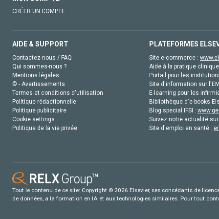
CRÉER UN COMPTE
AIDE & SUPPORT
PLATEFORMES ELSE
Contactez-nous / FAQ
Site e-commerce :
www.el
Qui sommes-nous ?
Aide à la pratique clinique
Mentions légales
Portail pour les institution
© - Avertissements
Site d'information sur l'E
Termes et conditions d'utilisation
E-learning pour les infirmi
Politique rédactionnelle
Bibliothèque d'e-books Els
Politique publicitaire
Blog special IFSI :
www.gen
Cookie settings
Suivez notre actualité sur
Politique de la vie privée
Site d'emploi en santé :
e
Tout le contenu de ce site: Copyright © 2026 Elsevier, ses concédants de licence e
de données, a la formation en IA et aux technologies similaires. Pour tout con