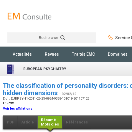
Rechercher
Service C
Rechercher
Actualités
Revues
Traités EMC
Domaines
EUROPEAN PSYCHIATRY
The classification of personality disorders:
hidden dimensions
- 02/02/12
Doi : EURPSY-11-2011-26-2S-0924-9338-101019-201107125
C. Pull
Voir les affiliations
Résumé
PDF
Article
Références
Mots clés