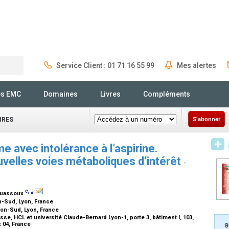
Service Client : 01 71 16 55 99
Mes alertes
Rechercher
és EMC
Domaines
Livres
Compléments
IRES
S'abonner
e avec intolérance à l’aspirine.
velles voies métaboliques d’intérêt
-
c
,
⁎
ouassoux
n-Sud, Lyon, France
yon-Sud, Lyon, France
se, HCL et université Claude-Bernard Lyon-1, porte 3, bâtiment I, 103,
 04, France
B