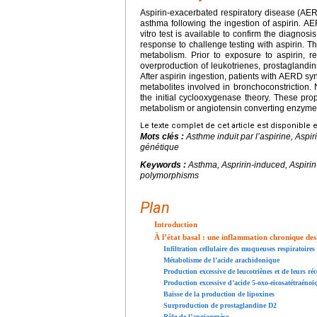
Aspirin-exacerbated respiratory disease (AERD
asthma following the ingestion of aspirin. AE
vitro test is available to confirm the diagno
response to challenge testing with aspirin. T
metabolism. Prior to exposure to aspirin, res
overproduction of leukotrienes, prostaglandi
After aspirin ingestion, patients with AERD s
metabolites involved in bronchoconstrictio
the initial cyclooxygenase theory. These p
metabolism or angiotensin converting enzyme
Le texte complet de cet article est disponible 
Mots clés :
Asthme induit par l’aspirine, As
génétique
Keywords :
Asthma, Aspririn-induced, Aspiri
polymorphisms
Plan
Introduction
À l’état basal : une inflammation chronique des
Infiltration cellulaire des muqueuses respiratoires
Métabolisme de l’acide arachidonique
Production excessive de leucotriènes et de leurs ré
Production excessive d’acide 5-oxo-eicosatétraéno
Baisse de la production de lipoxines
Surproduction de prostaglandine D2
Rôle de l’angiogenèse