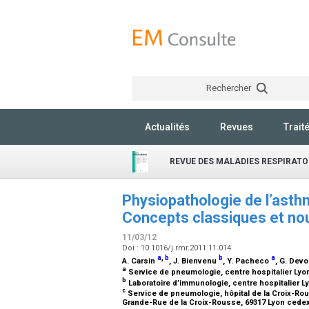
Rechercher
Actualités
Revues
Trait
REVUE DES MALADIES RESPIRATO
Physiopathologie de l’asthm
Concepts classiques et nou
11/03/12
Doi : 10.1016/j.rmr.2011.11.014
a
,
b
b
a
A. Carsin
, J. Bienvenu
, Y. Pacheco
, G. Dev
a
Service de pneumologie, centre hospitalier Lyo
b
Laboratoire d’immunologie, centre hospitalier L
c
Service de pneumologie, hôpital de la Croix-Rous
Grande-Rue de la Croix-Rousse, 69317 Lyon cedex