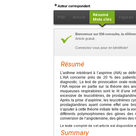
Auteur correspondant.
Résumé
PDF
Article
Figures
Mots clés
Bienvenue sur EM-consulte, la référen
Article gratuit.
Connectez-vous pour en bénéficier!
Résumé
L’asthme intolérant à l’aspirine (AIA) se défi
L’AIA concerne près de 20 % des patients 
diagnostic. Le test de provocation orale res
l’AIA repose en partie sur la théorie des an
muqueuses respiratoires sont le lit d’une inf
excessive de leucotriènes, de prostaglandin
Après la prise d’aspirine, les leucotriènes c
prostaglandines ayant comme effet une bron
s’ajouter à cette théorie initiale telle que l
différents polymorphismes des gènes des 
conversion de l’angiotensine, des gènes des r
Le texte complet de cet article est disponible 
Summary