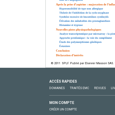
Après la prise d’aspirine : majoration de l’inf
Hypersensibilité de type non allergique
Théorie de l’inhibition de la cyclo-oxygénase
Synthèse excessive de leucotriènes cystéinylés
Élévation des métabolites des prostaglandines
Histamine et tryptase
Nouvelles pistes physiopathologiques
Analyse transcriptomique par microarray : la piste
Approche protéomique : la voie du complément
Étude des polymorphismes génétiques
Éotaxines
Conclusion
Déclaration d’intérêts
© 2011 SPLF. Publié par Elsevier Masson SAS. 
ACCÈS RAPIDES
DOMAINES
TRAITÉS EMC
REVUES
LI
MON COMPTE
CRÉER UN COMPTE