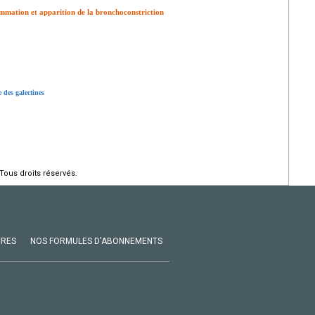
lammation et apparition de la bronchoconstriction
 des galectines
Tous droits réservés.
VRES
NOS FORMULES D'ABONNEMENTS