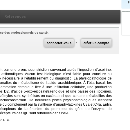
p
Références
ce des professionnels de santé.
connectez-vous
ou
créez un compte
nit par une bronchoconstriction survenant après l’ingestion d’aspirine.
asthmatiques. Aucun test biologique n’est fiable pour conclure au
te nécessaire à l’établissement du diagnostic. La physiopathologie de
omalies du métabolisme de l’acide arachidonique. À l’état basal, les
lammation chronique liée à une infiltration cellulaire, une production
es D2, d’acide 5-oxo-eicosatétraénoïque et une baisse des lipoxines.
ystéinylés sont synthétisés en excès ainsi que certains métabolites des
choconstriction. De nouvelles pistes physiopathologiques viennent
a voie du complément par la synthèse d’anaphylatoxines C3a et C4a. Enfin,
récepteurs de l’adénosine, du promoteur du gène de l’enzyme de
écepteurs des IgE sont retrouvés dans l’AIA.
en PDF.