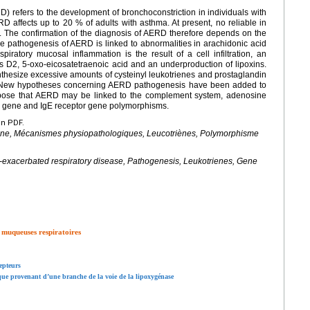
) refers to the development of bronchoconstriction in individuals with
RD affects up to 20 % of adults with asthma. At present, no reliable in
sis. The confirmation of the diagnosis of AERD therefore depends on the
he pathogenesis of AERD is linked to abnormalities in arachidonic acid
piratory mucosal inflammation is the result of a cell infiltration, an
ns D2, 5-oxo-eicosatetraenoic acid and an underproduction of lipoxins.
ynthesize excessive amounts of cysteinyl leukotrienes and prostaglandin
n. New hypotheses concerning AERD pathogenesis have been added to
ropose that AERD may be linked to the complement system, adenosine
 gene and IgE receptor gene polymorphisms.
en PDF.
pirine, Mécanismes physiopathologiques, Leucotriènes, Polymorphisme
n-exacerbated respiratory disease, Pathogenesis, Leukotrienes, Gene
 muqueuses respiratoires
cepteurs
ïque provenant d’une branche de la voie de la lipoxygénase