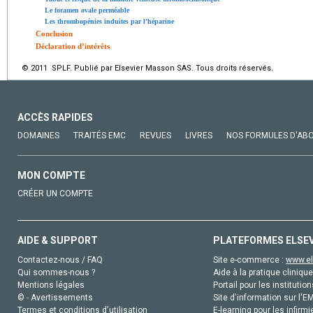
Le foramen ovale perméable
Les thrombopénies induites par l’héparine
Conclusion
Déclaration d’intérêts
© 2011 SPLF. Publié par Elsevier Masson SAS. Tous droits réservés.
ACCÈS RAPIDES
DOMAINES
TRAITÉS EMC
REVUES
LIVRES
NOS FORMULES D'AB
MON COMPTE
CRÉER UN COMPTE
AIDE & SUPPORT
PLATEFORMES ELSE
Contactez-nous / FAQ
Site e-commerce :
www.el
Qui sommes-nous ?
Aide à la pratique clinique
Mentions légales
Portail pour les institution
© - Avertissements
Site d'information sur l'E
Termes et conditions d'utilisation
E-learning pour les infirmi