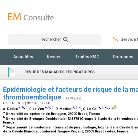
Rechercher
Service C
Rechercher
Actualités
Revues
Traités EMC
Domaines
REVUE DES MALADIES RESPIRATOIRES
Épidémiologie et facteurs de risque de la m
thromboembolique
- 11/03/12
Doi : 10.1016/j.rmr.2011.12.001
a
,
b
,
c
a
,
b
,
c
a
,
b
,
c
a
,
b
,
c
,
⁎
A. Delluc
, F. Le Ven
, D. Mottier
, G. Le Gal
a
Université européenne de Bretagne, 29200 Brest, France
b
Université de Bretagne Occidentale, EA3878 (Groupe d’étude de la thrombose d
France
c
Département de médecine interne et de pneumologie, hôpital de la Cavale Blanch
de la Cavale Blanche, boulevard Tanguy-Prigent, 29609 Brest cedex, France