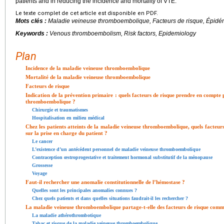
patients and in reducing the incidence and mortality of VTE.
Le texte complet de cet article est disponible en PDF.
Mots clés :
Maladie veineuse thromboembolique, Facteurs de risque, Épidé
Keywords :
Venous thromboembolism, Risk factors, Epidemiology
Plan
Incidence de la maladie veineuse thromboembolique
Mortalité de la maladie veineuse thromboembolique
Facteurs de risque
Indication de la prévention primaire : quels facteurs de risque prendre en compte 
thromboembolique ?
Chirurgie et traumatismes
Hospitalisation en milieu médical
Chez les patients atteints de la maladie veineuse thromboembolique, quels facteur
sur la prise en charge du patient ?
Le cancer
L’existence d’un antécédent personnel de maladie veineuse thromboembolique
Contraception œstroprogestative et traitement hormonal substitutif de la ménopause
Grossesse
Voyage
Faut-il rechercher une anomalie constitutionnelle de l’hémostase ?
Quelles sont les principales anomalies connues ?
Chez quels patients et dans quelles situations faudrait-il les rechercher ?
La maladie veineuse thromboembolique partage-t-elle des facteurs de risque commu
La maladie athérothrombotique
Tabac et risque de la maladie veineuse thromboembolique