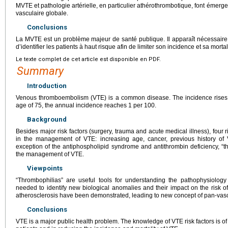
MVTE et pathologie artérielle, en particulier athérothrombotique, font émerg
vasculaire globale.
Conclusions
La MVTE est un problème majeur de santé publique. Il apparaît nécessaire d
d’identifier les patients à haut risque afin de limiter son incidence et sa mortal
Le texte complet de cet article est disponible en PDF.
Summary
Introduction
Venous thromboembolism (VTE) is a common disease. The incidence rises 
age of 75, the annual incidence reaches 1 per 100.
Background
Besides major risk factors (surgery, trauma and acute medical illness), four r
in the management of VTE: increasing age, cancer, previous history of
exception of the antiphospholipid syndrome and antithrombin deficiency, “
the management of VTE.
Viewpoints
“Thrombophilias” are useful tools for understanding the pathophysiology 
needed to identify new biological anomalies and their impact on the risk 
atherosclerosis have been demonstrated, leading to new concept of pan-vas
Conclusions
VTE is a major public health problem. The knowledge of VTE risk factors is of 