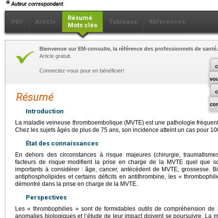
Auteur correspondant.
Résumé
PDF
Article
Tableaux
Références
Mots clés
Bienvenue sur EM-consulte, la référence des professionnels de santé.
Article gratuit.
c
Connectez-vous pour en bénéficier!
vo
Résumé
co
Introduction
La maladie veineuse thromboembolique (MVTE) est une pathologie fréquente
Chez les sujets âgés de plus de 75
ans, son incidence atteint un cas pour 1
État des connaissances
En dehors des circonstances à risque majeures (chirurgie, traumatismes
facteurs de risque modifient la prise en charge de la MVTE quel que soit
importants à considérer : âge, cancer, antécédent de MVTE, grossesse. 
antiphospholipides et certains déficits en antithrombine, les « thrombophili
démontré dans la prise en charge de la MVTE.
Perspectives
Les « thrombophilies » sont de formidables outils de compréhension de 
anomalies biologiques et l’étude de leur impact doivent se poursuivre. La 