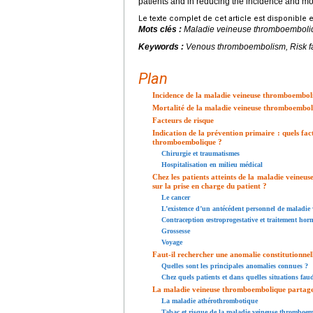
patients and in reducing the incidence and mor
Le texte complet de cet article est disponible 
Mots clés :
Maladie veineuse thromboemboliq
Keywords :
Venous thromboembolism, Risk fa
Plan
Incidence de la maladie veineuse thromboembol
Mortalité de la maladie veineuse thromboembol
Facteurs de risque
Indication de la prévention primaire : quels fa
thromboembolique ?
Chirurgie et traumatismes
Hospitalisation en milieu médical
Chez les patients atteints de la maladie veineu
sur la prise en charge du patient ?
Le cancer
L’existence d’un antécédent personnel de maladi
Contraception œstroprogestative et traitement hor
Grossesse
Voyage
Faut-il rechercher une anomalie constitutionnel
Quelles sont les principales anomalies connues ?
Chez quels patients et dans quelles situations faudr
La maladie veineuse thromboembolique partage-t
La maladie athérothrombotique
Tabac et risque de la maladie veineuse thromboe