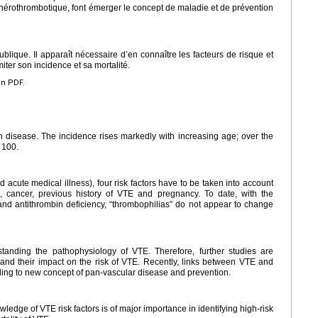
athérothrombotique, font émerger le concept de maladie et de prévention
ique. Il apparaît nécessaire d’en connaître les facteurs de risque et
imiter son incidence et sa mortalité.
en PDF.
isease. The incidence rises markedly with increasing age; over the
 100.
d acute medical illness), four risk factors have to be taken into account
 cancer, previous history of VTE and pregnancy. To date, with the
nd antithrombin deficiency, “thrombophilias” do not appear to change
standing the pathophysiology of VTE. Therefore, further studies are
and their impact on the risk of VTE. Recently, links between VTE and
ing to new concept of pan-vascular disease and prevention.
ledge of VTE risk factors is of major importance in identifying high-risk