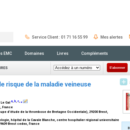
Service Client : 01 71 16 55 99
Mes alertes
Rechercher
és EMC
Domaines
Livres
Compléments
IRES
S'abonner
de risque de la maladie veineuse
a
,
b
,
c
,
⁎
. Le Gal
t, France
upe d’étude de la thrombose de Bretagne Occidentale), 29200 Brest,
e, hôpital de la Cavale Blanche, centre hospitalier régional universitaire
29609 Brest cedex, France
B