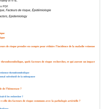
tality of VTE.
en PDF.
ue, Facteurs de risque, Épidémiologie
ctors, Epidemiology
ique
ique
cteurs de risque prendre en compte pour réduire l’incidence de la maladie veineuse
se thromboembolique, quels facteurs de risque rechercher, et qui auront un impact
e veineuse thromboembolique
monal substitutif de la ménopause
le de l’hémostase ?
ait-il les rechercher ?
-elle des facteurs de risque communs avec la pathologie artérielle ?
mbolique