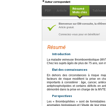
Auteur correspondant.
Résumé
PDF
Article
Tableau
Mots clés
Bienvenue sur EM-consulte, la référen
Article gratuit.
Connectez-vous pour en bénéficier!
Résumé
Introduction
La maladie veineuse thromboembolique (MVTE)
Chez les sujets âgés de plus de 75
ans, son i
État des connaissances
En dehors des circonstances à risque majeu
facteurs de risque modifient la prise en ch
importants à considérer : âge, cancer, ant
antiphospholipides et certains déficits en an
démontré dans la prise en charge de la MVTE
Perspectives
Les « thrombophilies » sont de formidables
anomalies biologiques et l’étude de leur imp