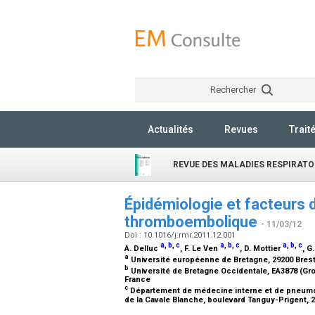
Rechercher
Actualités
Revues
Trait
REVUE DES MALADIES RESPIRATO
Épidémiologie et facteurs 
thromboembolique
- 11/03/12
Doi : 10.1016/j.rmr.2011.12.001
a
,
b
,
c
a
,
b
,
c
a
,
b
,
c
A. Delluc
, F. Le Ven
, D. Mottier
, G
a
Université européenne de Bretagne, 29200 Bres
b
Université de Bretagne Occidentale, EA3878 (Gro
France
c
Département de médecine interne et de pneumologi
de la Cavale Blanche, boulevard Tanguy-Prigent, 