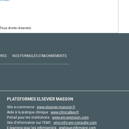
Tous droits réservés.
VRES
NOS FORMULES D'ABONNEMENTS
PLATEFORMES ELSEVIER MASSON
Site e-commerce :
www.elsevier-masson.fr
Aide à la pratique clinique :
www.clinicalkey.fr
Portail pour les institutions :
www.em-premium.com
Site d'information sur l'EMC :
emc-info.em-consulte.com
E-learning pour les infirmier(e)s :
pratique-infirmiere.com