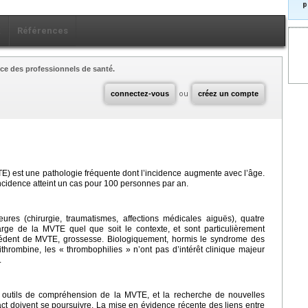
p
x
Références
ce des professionnels de santé.
connectez-vous
ou
créez un compte
 est une pathologie fréquente dont l’incidence augmente avec l’âge.
ncidence atteint un cas pour 100 personnes par an.
res (chirurgie, traumatismes, affections médicales aiguës), quatre
arge de la MVTE quel que soit le contexte, et sont particulièrement
écédent de MVTE, grossesse. Biologiquement, hormis le syndrome des
tithrombine, les « thrombophilies » n’ont pas d’intérêt clinique majeur
.
 outils de compréhension de la MVTE, et la recherche de nouvelles
act doivent se poursuivre. La mise en évidence récente des liens entre