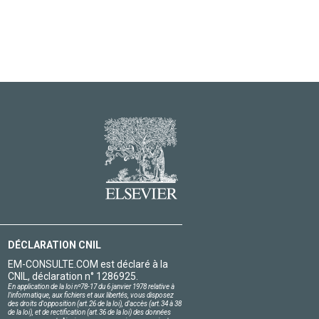
DÉCLARATION CNIL
EM-CONSULTE.COM est déclaré à la
CNIL, déclaration n° 1286925.
En application de la loi nº78-17 du 6 janvier 1978 relative à
l'informatique, aux fichiers et aux libertés, vous disposez
des droits d'opposition (art.26 de la loi), d'accès (art.34 à 38
de la loi), et de rectification (art.36 de la loi) des données