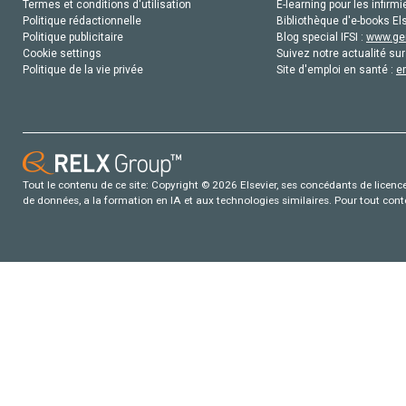
Termes et conditions d'utilisation
E-learning pour les infirmi
Politique rédactionnelle
Bibliothèque d'e-books Els
Politique publicitaire
Blog special IFSI :
www.gen
Cookie settings
Suivez notre actualité sur
Politique de la vie privée
Site d'emploi en santé :
e
Tout le contenu de ce site: Copyright © 2026 Elsevier, ses concédants de licence e
de données, a la formation en IA et aux technologies similaires. Pour tout con