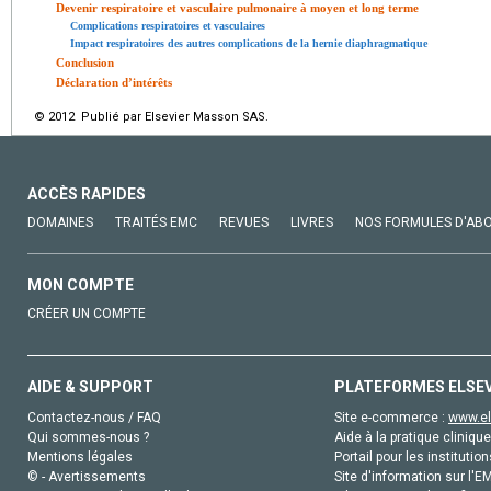
Devenir respiratoire et vasculaire pulmonaire à moyen et long terme
Complications respiratoires et vasculaires
Impact respiratoires des autres complications de la hernie diaphragmatique
Conclusion
Déclaration d’intérêts
© 2012 Publié par Elsevier Masson SAS.
ACCÈS RAPIDES
DOMAINES
TRAITÉS EMC
REVUES
LIVRES
NOS FORMULES D'AB
MON COMPTE
CRÉER UN COMPTE
AIDE & SUPPORT
PLATEFORMES ELSE
Contactez-nous / FAQ
Site e-commerce :
www.el
Qui sommes-nous ?
Aide à la pratique clinique
Mentions légales
Portail pour les institution
© - Avertissements
Site d'information sur l'E