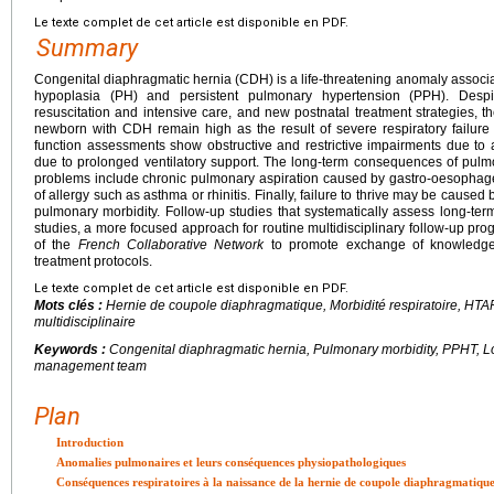
Le texte complet de cet article est disponible en PDF.
Summary
Congenital diaphragmatic hernia (CDH) is a life-threatening anomaly associ
hypoplasia (PH) and persistent pulmonary hypertension (PPH). Desp
resuscitation and intensive care, and new postnatal treatment strategies, th
newborn with CDH remain high as the result of severe respiratory failur
function assessments show obstructive and restrictive impairments due to
due to prolonged ventilatory support. The long-term consequences of pul
problems include chronic pulmonary aspiration caused by gastro-oesophagea
of allergy such as asthma or rhinitis. Finally, failure to thrive may be cause
pulmonary morbidity. Follow-up studies that systematically assess long-t
studies, a more focused approach for routine multidisciplinary follow-up prog
of the
French Collaborative Network
to promote exchange of knowledge,
treatment protocols.
Le texte complet de cet article est disponible en PDF.
Mots clés :
Hernie de coupole diaphragmatique, Morbidité respiratoire, HTAPP
multidisciplinaire
Keywords :
Congenital diaphragmatic hernia, Pulmonary morbidity, PPHT, Lon
management team
Plan
Introduction
Anomalies pulmonaires et leurs conséquences physiopathologiques
Conséquences respiratoires à la naissance de la hernie de coupole diaphragmatiqu