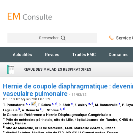
Rechercher
Service C
Rechercher
Actualités
Revues
Traités EMC
Domaines
REVUE DES MALADIES RESPIRATOIRES
Hernie de coupole diaphragmatique : devenir
vasculaire pulmonaire
- 11/03/12
Doi : 10.1016/j.rmr.2011.07.009
a
,
⁎
a
,
d
a
a
,
d
a
T. Pennaforte
, T. Rakza
, R. Sfeir
, E. Aubry
, M. Bonnevalle
, P. Fay
b
c
a
,
d
Lagausie
, A. Benachi
, L. Storme
le Centre de Référence « Hernie Diaphragmatique Congénitale »
a
Pôle de médecine périnatale, site de Lille, hôpital Jeanne-de-Flandre, CHRU de L
cedex, France
b
Site de Marseille, CHU de Marseille, 13385 Marseille cedex 5, France
c
Hôpital Antoine-Béclère, site de l’AP–HP, 92141 Clamart cedex, France