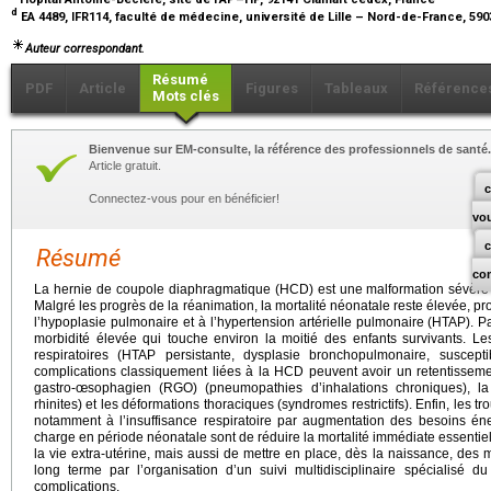
d
EA 4489, IFR114, faculté de médecine, université de Lille – Nord-de-France, 590
Auteur correspondant.
Résumé
PDF
Article
Figures
Tableaux
Référence
Mots clés
Bienvenue sur EM-consulte, la référence des professionnels de santé.
Article gratuit.
c
Connectez-vous pour en bénéficier!
vo
Résumé
co
La hernie de coupole diaphragmatique (HCD) est une malformation sévère 
Malgré les progrès de la réanimation, la mortalité néonatale reste élevée, 
l’hypoplasie pulmonaire et à l’hypertension artérielle pulmonaire (HTAP). 
morbidité élevée qui touche environ la moitié des enfants survivants. Le
respiratoires (HTAP persistante, dysplasie bronchopulmonaire, susceptibi
complications classiquement liées à la HCD peuvent avoir un retentissement 
gastro-œsophagien (RGO) (pneumopathies d’inhalations chroniques), la 
rhinites) et les déformations thoraciques (syndromes restrictifs). Enfin, les 
notamment à l’insuffisance respiratoire par augmentation des besoins éne
charge en période néonatale sont de réduire la mortalité immédiate essentiel
la vie extra-utérine, mais aussi de mettre en place, dès la naissance, des
long terme par l’organisation d’un suivi multidisciplinaire spécialisé du 
complications.