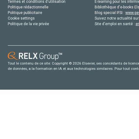
Termes et conditions d'utilisation
E-learning pour les infirmi
Politique rédactionnelle
Bibliothèque d'e-books Els
Politique publicitaire
Blog special IFSI :
www.gen
Cookie settings
Suivez notre actualité sur
Politique de la vie privée
Site d'emploi en santé :
e
Tout le contenu de ce site: Copyright © 2026 Elsevier, ses concédants de licence e
de données, a la formation en IA et aux technologies similaires. Pour tout con