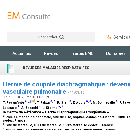
Rechercher
Service C
Rechercher
Actualités
Revues
Traités EMC
Domaines
REVUE DES MALADIES RESPIRATOIRES
Hernie de coupole diaphragmatique : devenir
vasculaire pulmonaire
- 11/03/12
Doi : 10.1016/j.rmr.2011.07.009
a
,
⁎
a
,
d
a
a
,
d
a
T. Pennaforte
, T. Rakza
, R. Sfeir
, E. Aubry
, M. Bonnevalle
, P. Fay
b
c
a
,
d
Lagausie
, A. Benachi
, L. Storme
le Centre de Référence « Hernie Diaphragmatique Congénitale »
a
Pôle de médecine périnatale, site de Lille, hôpital Jeanne-de-Flandre, CHRU de L
cedex, France
b
Site de Marseille, CHU de Marseille, 13385 Marseille cedex 5, France
c
Hôpital Antoine-Béclère, site de l’AP–HP, 92141 Clamart cedex, France