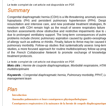
Le texte complet de cet article est disponible en PDF.
Summary
Congenital diaphragmatic hernia (CDH) is a life-threatening anomaly associ
hypoplasia (PH) and persistent pulmonary hypertension (PPH). Desp
resuscitation and intensive care, and new postnatal treatment strategies, th
newborn with CDH remain high as the result of severe respiratory failur
function assessments show obstructive and restrictive impairments due to
due to prolonged ventilatory support. The long-term consequences of pul
problems include chronic pulmonary aspiration caused by gastro-oesophagea
of allergy such as asthma or rhinitis. Finally, failure to thrive may be cause
pulmonary morbidity. Follow-up studies that systematically assess long-t
studies, a more focused approach for routine multidisciplinary follow-up prog
of the
French Collaborative Network
to promote exchange of knowledge,
treatment protocols.
Le texte complet de cet article est disponible en PDF.
Mots clés :
Hernie de coupole diaphragmatique, Morbidité respiratoire, HTAPP
multidisciplinaire
Keywords :
Congenital diaphragmatic hernia, Pulmonary morbidity, PPHT, Lon
management team
Plan
Introduction
Anomalies pulmonaires et leurs conséquences physiopathologiques
Conséquences respiratoires à la naissance de la hernie de coupole diaphragmatiqu