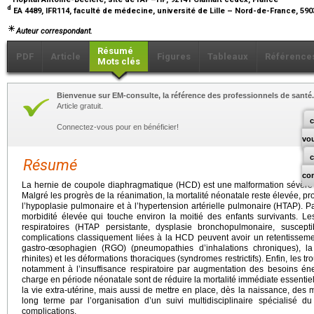
d
EA 4489, IFR114, faculté de médecine, université de Lille – Nord-de-France, 590
Auteur correspondant.
Résumé
PDF
Article
Figures
Tableaux
Référence
Mots clés
Bienvenue sur EM-consulte, la référence des professionnels de santé.
Article gratuit.
c
Connectez-vous pour en bénéficier!
vo
Résumé
co
La hernie de coupole diaphragmatique (HCD) est une malformation sévère 
Malgré les progrès de la réanimation, la mortalité néonatale reste élevée, 
l’hypoplasie pulmonaire et à l’hypertension artérielle pulmonaire (HTAP). 
morbidité élevée qui touche environ la moitié des enfants survivants. Le
respiratoires (HTAP persistante, dysplasie bronchopulmonaire, susceptibi
complications classiquement liées à la HCD peuvent avoir un retentissement 
gastro-œsophagien (RGO) (pneumopathies d’inhalations chroniques), la 
rhinites) et les déformations thoraciques (syndromes restrictifs). Enfin, les 
notamment à l’insuffisance respiratoire par augmentation des besoins éne
charge en période néonatale sont de réduire la mortalité immédiate essentiel
la vie extra-utérine, mais aussi de mettre en place, dès la naissance, des
long terme par l’organisation d’un suivi multidisciplinaire spécialisé du 
complications.