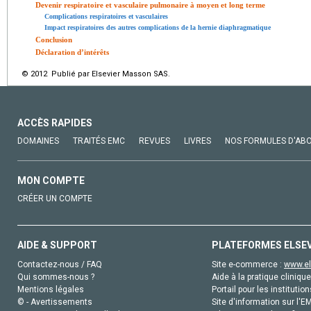
Devenir respiratoire et vasculaire pulmonaire à moyen et long terme
Complications respiratoires et vasculaires
Impact respiratoires des autres complications de la hernie diaphragmatique
Conclusion
Déclaration d’intérêts
© 2012 Publié par Elsevier Masson SAS.
ACCÈS RAPIDES
DOMAINES
TRAITÉS EMC
REVUES
LIVRES
NOS FORMULES D'AB
MON COMPTE
CRÉER UN COMPTE
AIDE & SUPPORT
PLATEFORMES ELSE
Contactez-nous / FAQ
Site e-commerce :
www.el
Qui sommes-nous ?
Aide à la pratique clinique
Mentions légales
Portail pour les institution
© - Avertissements
Site d'information sur l'E