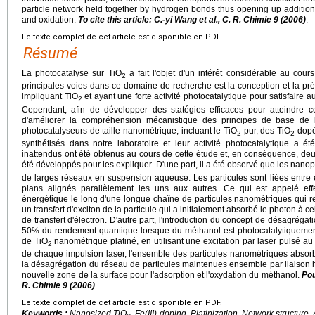
particle network held together by hydrogen bonds thus opening up addition
and oxidation.
To cite this article: C.-yi Wang et al., C. R. Chimie 9 (2006)
.
Le texte complet de cet article est disponible en PDF.
Résumé
La photocatalyse sur TiO
a fait l'objet d'un intérêt considérable au cou
2
principales voies dans ce domaine de recherche est la conception et la p
impliquant TiO
et ayant une forte activité photocatalytique pour satisfaire 
2
Cependant, afin de développer des statégies efficaces pour atteindre ce
d'améliorer la compréhension mécanistique des principes de base de l
photocatalyseurs de taille nanométrique, incluant le TiO
pur, des TiO
dopés
2
2
synthétisés dans notre laboratoire et leur activité photocatalytique a été
inattendus ont été obtenus au cours de cette étude et, en conséquence, d
été développés pour les expliquer. D'une part, il a été observé que les nanop
de larges réseaux en suspension aqueuse. Les particules sont liées entre e
plans alignés parallèlement les uns aux autres. Ce qui est appelé ef
énergétique le long d'une longue chaîne de particules nanométriques qui re
un transfert d'exciton de la particule qui a initialement absorbé le photon à c
de transfert d'électron. D'autre part, l'introduction du concept de désagréga
50% du rendement quantique lorsque du méthanol est photocatalytiqueme
de TiO
nanométrique platiné, en utilisant une excitation par laser pulsé au 
2
de chaque impulsion laser, l'ensemble des particules nanométriques absor
la désagrégation du réseau de particules maintenues ensemble par liaison h
nouvelle zone de la surface pour l'adsorption et l'oxydation du méthanol.
Pou
R. Chimie 9 (2006)
.
Le texte complet de cet article est disponible en PDF.
Keywords :
Nanosized TiO
, Fe(III)-doping, Platinization, Network structure