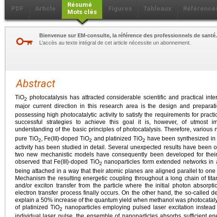
Résumé
PDF
Article
Figures
Tableaux
Référence
Mots clés
Bienvenue sur EM-consulte, la référence des professionnels de santé.
L’accès au texte intégral de cet article nécessite un abonnement.
Abstract
TiO
photocatalysis has attracted considerable scientific and practical int
2
major current direction in this research area is the design and preparat
possessing high photocatalytic activity to satisfy the requirements for pract
successful strategies to achieve this goal it is, however, of utmost 
understanding of the basic principles of photocatalysis. Therefore, various
pure TiO
, Fe(III)-doped TiO
and platinized TiO
have been synthesized in o
2
2
2
activity has been studied in detail. Several unexpected results have been 
two new mechanistic models have consequently been developed for their
observed that Fe(III)-doped TiO
nanoparticles form extended networks in 
2
being attached in a way that their atomic planes are aligned parallel to on
Mechanism the resulting energetic coupling throughout a long chain of tita
and/or exciton transfer from the particle where the initial photon absorpt
electron transfer process finally occurs. On the other hand, the so-called
explain a 50% increase of the quantum yield when methanol was photocataly
of platinized TiO
nanoparticles employing pulsed laser excitation instead 
2
individual laser pulse, the ensemble of nanoparticles absorbs sufficient ene