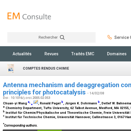
Rechercher
Service C
Rechercher
Actualités
Revues
Traités EMC
Domaines
COMPTES RENDUS CHIMIE
Antenna mechanism and deaggregation conc
principles for photocatalysis
- 14/02/08
Doi : 10.1016/j.crci.2005.02.053
a
,
b
b
Chuan-yi Wang
⁎
, Ronald Pagel
, Jürgen K. Dohrmann
, Detlef W. Bahnem
a
Chemistry Department, Tufts University, 62 Talbot Avenue, Medford, MA 02155
b
Institut für Chemie/Physikalische und Theoretische Chemie, Freie Universität Be
c
Institut für Technische Chemie, Universität Hannover, Callinstrasse 3, 0167 H
*
Corresponding authors.