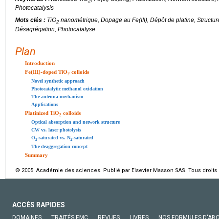
2
Photocatalysis
Mots clés :
TiO
nanométrique, Dopage au Fe(III), Dépôt de platine, Structure
2
Désagrégation, Photocatalyse
Plan
Introduction
Fe(III)-doped TiO
colloids
2
Novel synthetic approach
Photocatalytic methanol oxidation
The antenna mechanism
Applications
Platinized TiO
colloids
2
Optical absorption and network structure
CW vs. laser photolysis
O
-saturated vs. N
-saturated
2
2
The deaggregation concept
Summary
© 2005 Académie des sciences. Publié par Elsevier Masson SAS. Tous droits 
ACCÈS RAPIDES
DOMAINES
TRAITÉS EMC
REVUES
LIVRES
NOS FORMULES D'AB