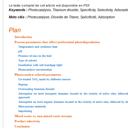
Le texte complet de cet article est disponible en PDF.
Keywords :
Photocatalysis, Titanium dioxide, Specificity, Selectivity, Adsorpt
Mots clés :
Photocatalyse, Dioxide de Titane, Spécificité, Adsorption
Plan
Introduction
Process parameters that affect preferential photodegradation
Temperature and residence time
pH
Presence of ions in the feed
Type of solvent
Irradiation with sub-bandgap light
Photocatalyst concentration
Photocatalyst-related parameters
Un-treated TiO
made by different sources
2
Doping
Overcoating titanium dioxide
Adsorption on inert inorganic domains located in the vicinity of active sites, followe
approach
Adsorption on inert organic domains located in the vicinity of active sites, followed by 
Meso-porous materials
Imprinting
Mixed waste vs. non-mixed waste streams
Product selectivity
Conclusion