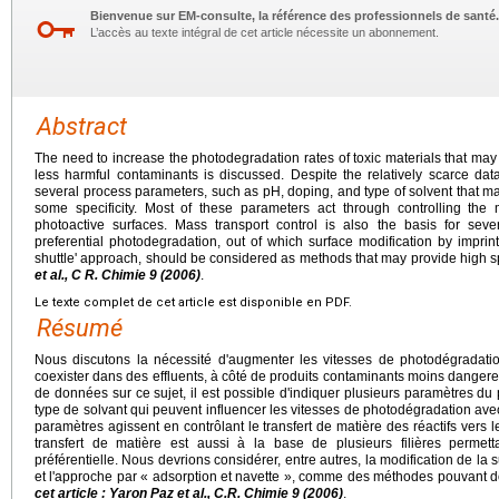
Bienvenue sur EM-consulte, la référence des professionnels de santé.
L’accès au texte intégral de cet article nécessite un abonnement.
Abstract
The need to increase the photodegradation rates of toxic materials that may 
less harmful contaminants is discussed. Despite the relatively scarce data 
several process parameters, such as pH, doping, and type of solvent that m
some specificity. Most of these parameters act through controlling the 
photoactive surfaces. Mass transport control is also the basis for seve
preferential photodegradation, out of which surface modification by impri
shuttle' approach, should be considered as methods that may provide high sp
et al., C R. Chimie 9 (2006)
.
Le texte complet de cet article est disponible en PDF.
Résumé
Nous discutons la nécessité d'augmenter les vitesses de photodégradati
coexister dans des effluents, à côté de produits contaminants moins dangere
de données sur ce sujet, il est possible d'indiquer plusieurs paramètres du 
type de solvant qui peuvent influencer les vitesses de photodégradation avec
paramètres agissent en contrôlant le transfert de matière des réactifs vers 
transfert de matière est aussi à la base de plusieurs filières permet
préférentielle. Nous devrions considérer, entre autres, la modification de l
et l'approche par « adsorption et navette », comme des méthodes pouvant d
cet article : Yaron Paz et al., C.R. Chimie 9 (2006)
.