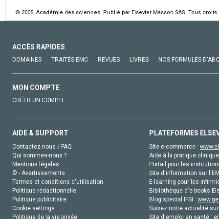
© 2005 Académie des sciences. Publié par Elsevier Masson SAS. Tous droits 
ACCÈS RAPIDES
DOMAINES
TRAITÉS EMC
REVUES
LIVRES
NOS FORMULES D'AB
MON COMPTE
CRÉER UN COMPTE
AIDE & SUPPORT
PLATEFORMES ELSE
Contactez-nous / FAQ
Site e-commerce :
www.el
Qui sommes-nous ?
Aide à la pratique clinique
Mentions légales
Portail pour les institution
© - Avertissements
Site d'information sur l'E
Termes et conditions d'utilisation
E-learning pour les infirmi
Politique rédactionnelle
Bibliothèque d'e-books Els
Politique publicitaire
Blog special IFSI :
www.gen
Cookie settings
Suivez notre actualité sur
Politique de la vie privée
Site d'emploi en santé :
e