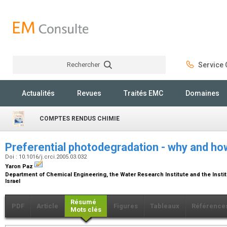
Rechercher
Service C
Rechercher
Actualités
Revues
Traités EMC
Domaines
COMPTES RENDUS CHIMIE
Preferential photodegradation - why and h
Doi : 10.1016/j.crci.2005.03.032
Yaron Paz
Department of Chemical Engineering, the Water Research Institute and the Institu
Israel
Résumé
PDF
Article
Figures
Tableaux
Référence
Mots clés