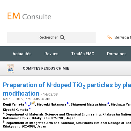
Rechercher
Service C
Rechercher
Actualités
Revues
Traités EMC
Domaines
COMPTES RENDUS CHIMIE
Preparation of N-doped TiO
particles by p
2
modification
- 14/02/08
Doi : 10.1016/j.crci.2005.05.016
a
,
b
a
Kenji Yamada
⁎
, Hiroyuki Nakamura
, Shigenori Matsushima
, Hirokazu Y
a
Kiyoshi Kumada
a
Department of Materials Science and Chemical Engineering, Kitakyushu Nationa
Kokuraminami-ku, Kitakyushu 802-0985, Japan
b
Department of Integrated Arts and Science, Kitakyushu National College of Tec
Kitakyushu 802-0985, Japan