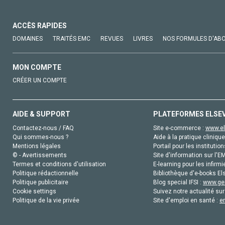
ACCÈS RAPIDES
DOMAINES
TRAITÉS EMC
REVUES
LIVRES
NOS FORMULES D'AB
MON COMPTE
CRÉER UN COMPTE
AIDE & SUPPORT
PLATEFORMES ELSE
Contactez-nous / FAQ
Site e-commerce :
www.el
Qui sommes-nous ?
Aide à la pratique clinique
Mentions légales
Portail pour les institution
© - Avertissements
Site d'information sur l'E
Termes et conditions d'utilisation
E-learning pour les infirmi
Politique rédactionnelle
Bibliothèque d'e-books Els
Politique publicitaire
Blog special IFSI :
www.gen
Cookie settings
Suivez notre actualité sur
Politique de la vie privée
Site d'emploi en santé :
e