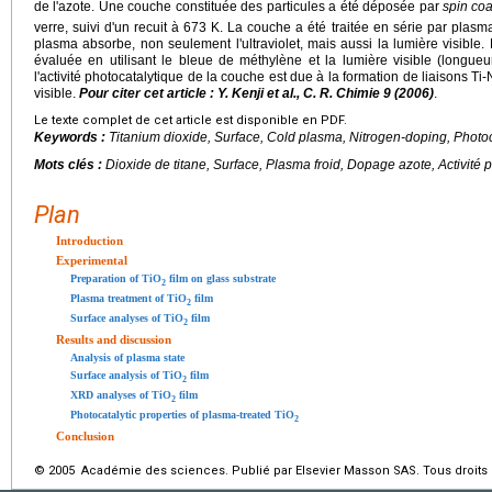
de l'azote. Une couche constituée des particules a été déposée par
spin coa
verre, suivi d'un recuit à 673 K. La couche a été traitée en série par plasm
plasma absorbe, non seulement l'ultraviolet, mais aussi la lumière visible. 
évaluée en utilisant le bleue de méthylène et la lumière visible (longue
l'activité photocatalytique de la couche est due à la formation de liaisons Ti-N,
visible.
Pour citer cet article : Y. Kenji et al., C. R. Chimie 9 (2006)
.
Le texte complet de cet article est disponible en PDF.
Keywords :
Titanium dioxide, Surface, Cold plasma, Nitrogen-doping, Photocata
Mots clés :
Dioxide de titane, Surface, Plasma froid, Dopage azote, Activité 
Plan
Introduction
Experimental
Preparation of TiO
film on glass substrate
2
Plasma treatment of TiO
film
2
Surface analyses of TiO
film
2
Results and discussion
Analysis of plasma state
Surface analysis of TiO
film
2
XRD analyses of TiO
film
2
Photocatalytic properties of plasma-treated TiO
2
Conclusion
© 2005 Académie des sciences. Publié par Elsevier Masson SAS. Tous droits 