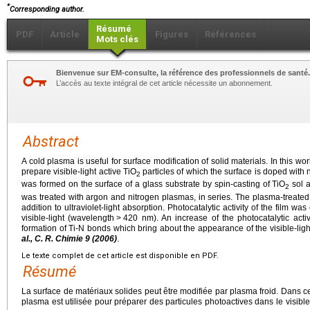
*
Corresponding author.
Résumé
PDF
Article
Figures
Références
Mots clés
Bienvenue sur EM-consulte, la référence des professionnels de santé.
L’accès au texte intégral de cet article nécessite un abonnement.
Abstract
A cold plasma is useful for surface modification of solid materials. In this wor
prepare visible-light active TiO
particles of which the surface is doped with n
2
was formed on the surface of a glass substrate by spin-casting of TiO
sol a
2
was treated with argon and nitrogen plasmas, in series. The plasma-treated f
addition to ultraviolet-light absorption. Photocatalytic activity of the film 
visible-light (wavelength
>
420 nm). An increase of the photocatalytic activi
formation of Ti-N bonds which bring about the appearance of the visible-light
al., C. R. Chimie 9 (2006)
.
Le texte complet de cet article est disponible en PDF.
Résumé
La surface de matériaux solides peut être modifiée par plasma froid. Dans ce
plasma est utilisée pour préparer des particules photoactives dans le visibl