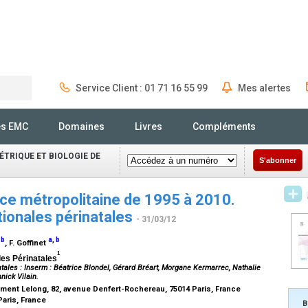
Service Client : 01 71 16 55 99
Mes alertes
Rechercher
és EMC
Domaines
Livres
Compléments
TRIQUE ET BIOLOGIE DE
S'abonner
nce métropolitaine de 1995 à 2010.
ionales périnatales
- 31/03/12
,
b
a
,
b
, F. Goffinet
1
les Périnatales
tales : Inserm : Béatrice Blondel, Gérard Bréart, Morgane Kermarrec, Nathalie
nick Vilain.
iment Lelong, 82, avenue Denfert-Rochereau, 75014 Paris, France
Paris, France
B