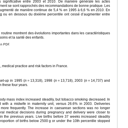
s significative entre 2003 et 2010. De manière générale les actes
ement se sont rapprochés des recommandations de bonne pratique. Les
augmenté de manière continue de 5,4 % en 1995 à 6,6 % en 2010. En
g ou en dessous du dixième percentile ont cessé d’augmenter entre
 routine montrent des évolutions importantes dans les caractéristiques
soins et la santé des enfants.
en PDF.
, medical practice and risk factors in France.
set-up in 1995 (
n
=
13,318), 1998 (
n
=
13,718), 2003 (
n
=
14,737) and
 these four years.
dy mass index increased steadily, but tobacco smoking decreased. In
with a midwife in maternity unit, versus 26.6% in 2003. Deliveries
d more frequently. The increase in caesarean sections was no longer
ral medical decisions during pregnancy and delivery were closer to
n the previous years. Live births before 37 weeks increased steadily
roportion of births below 2500
g or under the 10th percentile stopped