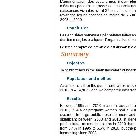
L’augmentation des césariennes n’était plu
médicaux pendant la grossesse et l’accouch
naissances vivantes avant 37 semaines ont 
revanche les naissances de moins de 2500
2003 et 2010.
Conclusion
Les enquêtes nationales périnatales faites en
des femmes, les pratiques, l’organisation des 
Le texte complet de cet article est disponible 
Summary
Objective
To study trends in the main indicators of health
Population and method
A sample of all births during one week was 
2010 (
n
=
14,903), and we compared data from
Results
Between 1995 and 2010, maternal age and bo
2010, 39.4% of pregnant women had a visit 
occurred in large public hospitals more an
significant between 2003 and 2010. In gene
professional recommendations in 2010 than i
from 5.4% in 1995 to 6.6% in 2010, but the p
increasing since 2003.