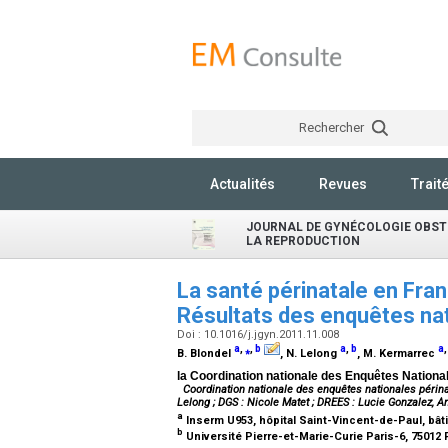
Rechercher
Actualités
Revues
Trait
JOURNAL DE GYNÉCOLOGIE OBSTÉ
LA REPRODUCTION
La santé périnatale en Fra
Résultats des enquêtes nat
Doi : 10.1016/j.jgyn.2011.11.008
a
,
⁎
,
b
a
,
b
a
B. Blondel
, N. Lelong
, M. Kermarrec
la Coordination nationale des Enquêtes Nationa
Coordination nationale des enquêtes nationales périna
Lelong ; DGS : Nicole Matet ; DREES : Lucie Gonzalez, An
a
Inserm U953, hôpital Saint-Vincent-de-Paul, bât
b
Université Pierre-et-Marie-Curie Paris-6, 75012 