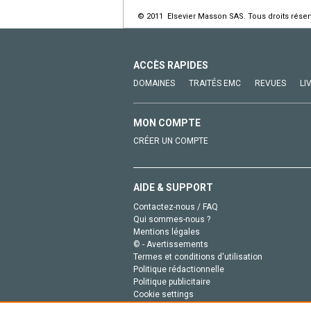
© 2011 Elsevier Masson SAS. Tous droits réser
ACCÈS RAPIDES
DOMAINES
TRAITÉS EMC
REVUES
LI
MON COMPTE
CRÉER UN COMPTE
AIDE & SUPPORT
Contactez-nous / FAQ
Qui sommes-nous ?
Mentions légales
© - Avertissements
Termes et conditions d'utilisation
Politique rédactionnelle
Politique publicitaire
Cookie settings
Politique de la vie privée