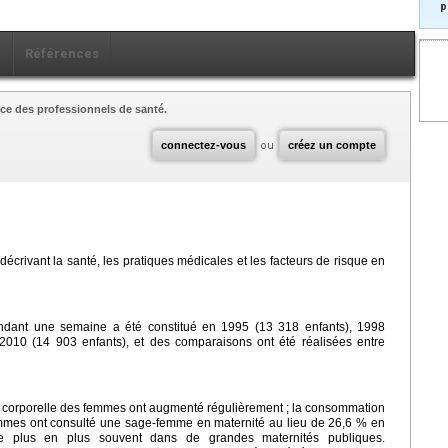
p
x
Références
ce des professionnels de santé.
connectez-vous
ou
créez un compte
 décrivant la santé, les pratiques médicales et les facteurs de risque en
endant une semaine a été constitué en 1995 (13 318 enfants), 1998
 2010 (14 903 enfants), et des comparaisons ont été réalisées entre
se corporelle des femmes ont augmenté régulièrement ; la consommation
mmes ont consulté une sage-femme en maternité au lieu de 26,6 % en
 plus en plus souvent dans de grandes maternités publiques.