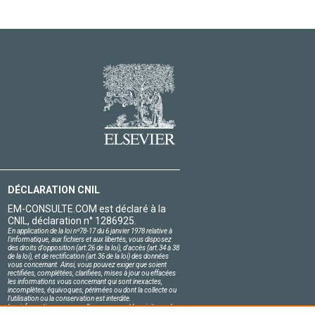
DÉCLARATION CNIL
EM-CONSULTE.COM est déclaré à la
CNIL, déclaration n° 1286925.
En application de la loi nº78-17 du 6 janvier 1978 relative à
l'informatique, aux fichiers et aux libertés, vous disposez
des droits d'opposition (art.26 de la loi), d'accès (art.34 à 38
de la loi), et de rectification (art.36 de la loi) des données
vous concernant. Ainsi, vous pouvez exiger que soient
rectifiées, complétées, clarifiées, mises à jour ou effacées
les informations vous concernant qui sont inexactes,
incomplètes, équivoques, périmées ou dont la collecte ou
l'utilisation ou la conservation est interdite.
Les informations personnelles concernant les visiteurs de