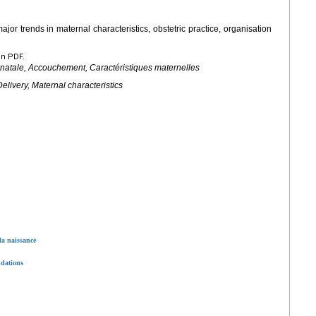
ajor trends in maternal characteristics, obstetric practice, organisation
en PDF.
énatale, Accouchement, Caractéristiques maternelles
Delivery, Maternal characteristics
la naissance
ndations