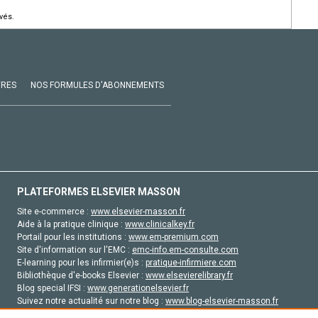
vés.
VRES
NOS FORMULES D'ABONNEMENTS
PLATEFORMES ELSEVIER MASSON
Site e-commerce :
www.elsevier-masson.fr
Aide à la pratique clinique :
www.clinicalkey.fr
Portail pour les institutions :
www.em-premium.com
Site d'information sur l'EMC :
emc-info.em-consulte.com
E-learning pour les infirmier(e)s :
pratique-infirmiere.com
Bibliothèque d'e-books Elsevier :
www.elsevierelibrary.fr
Blog special IFSI :
www.generationelsevier.fr
Suivez notre actualité sur notre blog :
www.blog-elsevier-masson.fr
Site d'emploi en santé :
emploisante.com