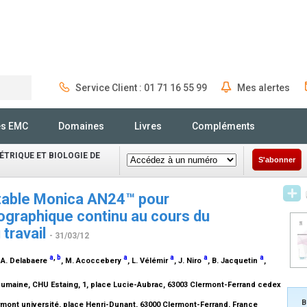
Service Client : 01 71 16 55 99
Mes alertes
Rechercher
és EMC
Domaines
Livres
Compléments
TRIQUE ET BIOLOGIE DE
S'abonner
ortable Monica AN24™ pour
ographique continu au cours du
 travail
- 31/03/12
a
,
b
a
a
a
a
, A. Delabaere
, M. Acoccebery
, L. Vélémir
, J. Niro
, B. Jacquetin
,
umaine, CHU Estaing, 1, place Lucie-Aubrac, 63003 Clermont-Ferrand cedex
B
ont université, place Henri-Dunant, 63000 Clermont-Ferrand, France