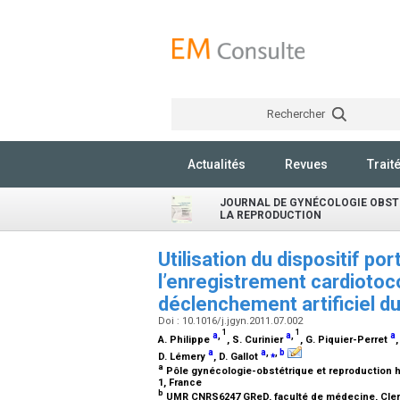
Rechercher
Actualités
Revues
Trait
JOURNAL DE GYNÉCOLOGIE OBSTÉ
LA REPRODUCTION
Utilisation du dispositif p
l’enregistrement cardiotoc
déclenchement artificiel du
Doi : 10.1016/j.jgyn.2011.07.002
1
1
a
,
a
,
a
A. Philippe
, S. Curinier
, G. Piquier-Perret
a
a
,
⁎
,
b
D. Lémery
, D. Gallot
a
Pôle gynécologie-obstétrique et reproduction h
1, France
b
UMR CNRS6247 GReD, faculté de médecine, Clerm