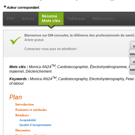
Auteur correspondant.
Résumé
PDF
Article
Tableaux
Références
Mots clés
Bienvenue sur EM-consulte, la référence des professionnels de santé.
Article gratuit.
c
Connectez-vous pour en bénéficier!
vo
TM
Mots clés :
Monica AN24
, Cardiotocographie, Électrohystérogramme, Ry
co
maternel, Déclenchement
TM
Keywords :
Monica AN24
, Cardiotocography, Electrohysterography, Fetal h
of labour
Plan
Introduction
Patientes et méthodes
Résultats
Acceptabilité
Qualité d’enregistrement
Discussion