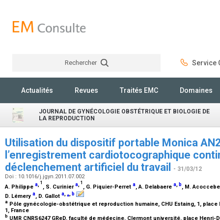
Rechercher
Service C
Rechercher
Actualités
Revues
Traités EMC
Domaines
JOURNAL DE GYNÉCOLOGIE OBSTÉTRIQUE ET BIOLOGIE DE
LA REPRODUCTION
Utilisation du dispositif portable Monica A
l’enregistrement cardiotocographique conti
déclenchement artificiel du travail
- 31/03/12
Doi : 10.1016/j.jgyn.2011.07.002
1
1
a
,
a
,
a
a
,
b
A. Philippe
, S. Curinier
, G. Piquier-Perret
, A. Delabaere
, M. Acocceb
a
a
,
⁎
,
b
D. Lémery
, D. Gallot
a
Pôle gynécologie-obstétrique et reproduction humaine, CHU Estaing, 1, place
1, France
b
UMR CNRS6247 GReD, faculté de médecine, Clermont université, place Henri-D