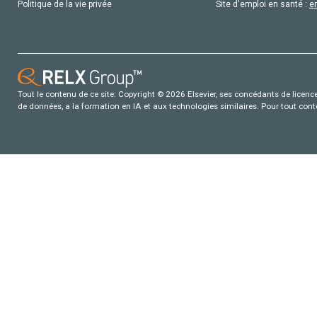
Politique de la vie privée
Site d'emploi en santé :
e
Tout le contenu de ce site: Copyright © 2026 Elsevier, ses concédants de licence e
de données, a la formation en IA et aux technologies similaires. Pour tout con