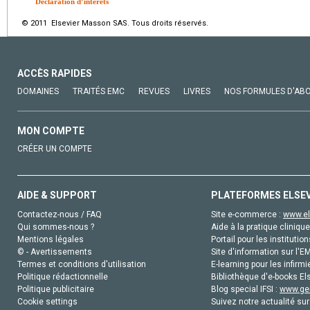
Déclaration d’intérêts
© 2011 Elsevier Masson SAS. Tous droits réservés.
ACCÈS RAPIDES
DOMAINES
TRAITÉS EMC
REVUES
LIVRES
NOS FORMULES D'AB
MON COMPTE
CRÉER UN COMPTE
AIDE & SUPPORT
PLATEFORMES ELSE
Contactez-nous / FAQ
Site e-commerce :
www.el
Qui sommes-nous ?
Aide à la pratique clinique
Mentions légales
Portail pour les institution
© - Avertissements
Site d'information sur l'E
Termes et conditions d'utilisation
E-learning pour les infirmi
Politique rédactionnelle
Bibliothèque d'e-books Els
Politique publicitaire
Blog special IFSI :
www.gen
Cookie settings
Suivez notre actualité sur