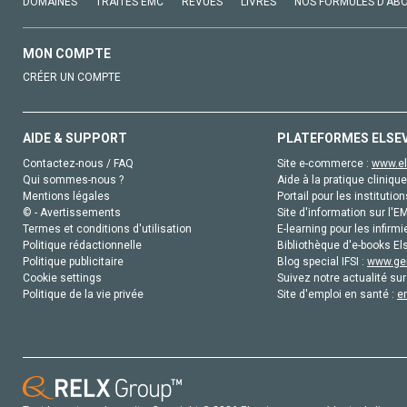
DOMAINES
TRAITÉS EMC
REVUES
LIVRES
NOS FORMULES D'AB
MON COMPTE
CRÉER UN COMPTE
AIDE & SUPPORT
PLATEFORMES ELSE
Contactez-nous / FAQ
Site e-commerce :
www.el
Qui sommes-nous ?
Aide à la pratique clinique
Mentions légales
Portail pour les institution
© - Avertissements
Site d'information sur l'E
Termes et conditions d'utilisation
E-learning pour les infirmi
Politique rédactionnelle
Bibliothèque d'e-books Els
Politique publicitaire
Blog special IFSI :
www.gen
Cookie settings
Suivez notre actualité sur
Politique de la vie privée
Site d'emploi en santé :
e