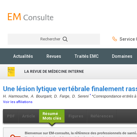
Rechercher
Service C
Rechercher
Actualités
Revues
Traités EMC
Domaines
LA REVUE DE MÉDECINE INTERNE
Une lésion lytique vertébrale finalement ra
*
H. Harmouche, A. Bourgarit, D. Farge, D. Sereni
*Correspondance et tirés à
Voir les affiliations
Résumé
PDF
Article
Figures
Références
Mots clés
Bienvenue sur EM-consulte, la référence des professionnels de santé.