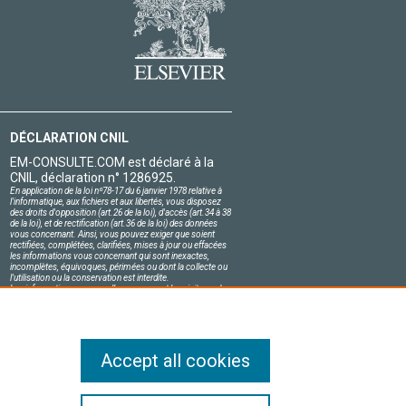
DÉCLARATION CNIL
EM-CONSULTE.COM est déclaré à la
CNIL, déclaration n° 1286925.
En application de la loi nº78-17 du 6 janvier 1978 relative à
l'informatique, aux fichiers et aux libertés, vous disposez
des droits d'opposition (art.26 de la loi), d'accès (art.34 à 38
de la loi), et de rectification (art.36 de la loi) des données
vous concernant. Ainsi, vous pouvez exiger que soient
rectifiées, complétées, clarifiées, mises à jour ou effacées
les informations vous concernant qui sont inexactes,
incomplètes, équivoques, périmées ou dont la collecte ou
l'utilisation ou la conservation est interdite.
Les informations personnelles concernant les visiteurs de
notre site, y compris leur identité, sont confidentielles.
Le responsable du site s'engage sur l'honneur à respecter
les conditions légales de confidentialité applicables en
France et à ne pas divulguer ces informations à des tiers.
Accept all cookies