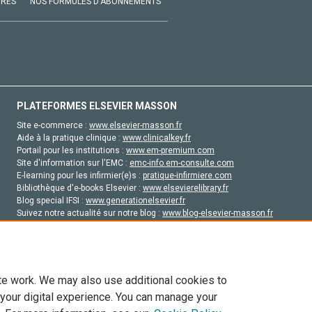
VRES
NOS FORMULES D'ABONNEMENTS
PLATEFORMES ELSEVIER MASSON
Site e-commerce :
www.elsevier-masson.fr
Aide à la pratique clinique :
www.clinicalkey.fr
Portail pour les institutions :
www.em-premium.com
Site d'information sur l'EMC :
emc-info.em-consulte.com
E-learning pour les infirmier(e)s :
pratique-infirmiere.com
Bibliothèque d'e-books Elsevier :
www.elsevierelibrary.fr
Blog special IFSI :
www.generationelsevier.fr
Suivez notre actualité sur notre blog :
www.blog-elsevier-masson.fr
Site d'emploi en santé :
emploisante.com
te work. We may also use additional cookies to
 your digital experience. You can manage your