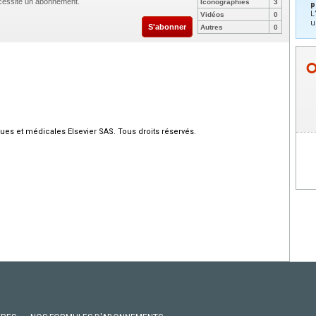
nécessite un abonnement.
Iconographies
3
p
L
Vidéos
0
u
S'abonner
Autres
0
ques et médicales Elsevier SAS. Tous droits réservés.