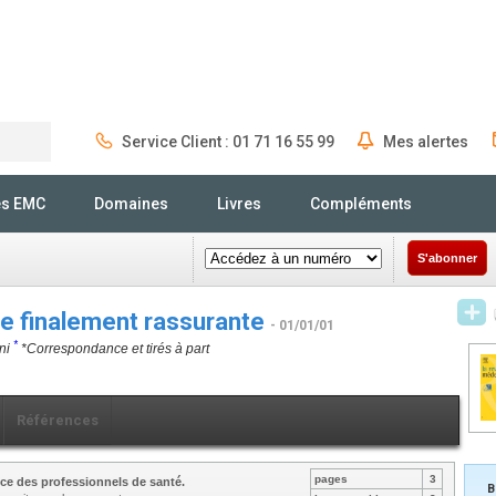
Service Client : 01 71 16 55 99
Mes alertes
Rechercher
és EMC
Domaines
Livres
Compléments
S'abonner
ale finalement rassurante
- 01/01/01
*
ni
*Correspondance et tirés à part
Références
pages
3
ce des professionnels de santé.
B