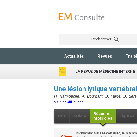
Rechercher
Actualités
Revues
Trait
LA REVUE DE MÉDECINE INTERNE
Une lésion lytique vertébr
H. Harmouche, A. Bourgarit, D. Farge, D. Sere
Voir les affiliations
Résumé
PDF
Article
Figures
Mots clés
Bienvenue sur EM-consulte, la référen