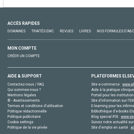
ACCÈS RAPIDES
DOMAINES
TRAITÉS EMC
REVUES
LIVRES
NOS FORMULES D'AB
MON COMPTE
CRÉER UN COMPTE
AIDE & SUPPORT
PLATEFORMES ELSE
Contactez-nous / FAQ
Site e-commerce :
www.el
Qui sommes-nous ?
Aide à la pratique clinique
Mentions légales
Portail pour les institution
© - Avertissements
Site d'information sur l'E
Termes et conditions d'utilisation
E-learning pour les infirmi
Politique rédactionnelle
Bibliothèque d'e-books Els
Politique publicitaire
Blog special IFSI :
www.gen
Cookie settings
Suivez notre actualité sur
Politique de la vie privée
Site d'emploi en santé :
e