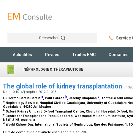
Rechercher
Service C
Rechercher
Actualités
Revues
Traités EMC
Domaines
NÉPHROLOGIE & THÉRAPEUTIQUE
The global role of kidney transplantation
- 13/
Doi : 10.1016/j.nephro.2012.01.003
a
b
c
Guillermo Garcia Garcia
, Paul Harden
, Jeremy Chapman
, for the World Kid
a
Nephrology Service, Hospital Civil de Guadalajara, University of Guadalajara H
Guadalajara, 44280 Jal, Mexico
b
Oxford Kidney Unit and Oxford Transplant Centre, Churchill Hospital, Oxford, 
c
Centre for Transplant and Renal Research, Westmead Millennium Institute, Syd
NSW, 2145, Australia
d
World Kidney Day, International Society of Nephrology, Rue des Fabriques 1, 1
Le texte complet de cet article est disponible en PDF.