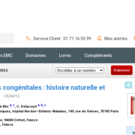
Service Client : 01 71 16 55 99
Mes alertes
Rechercher
és EMC
Domaines
Livres
Compléments
IRES
S'abonner
ongénitales : histoire naturelle et
s
- 25/04/12
a
,
c
a
,
b
,
c
de Blic
, C. Delacourt
riques, hôpital Necker–Enfants-Malades, 149, rue de Sévres, 75743 Paris
, 94000 Créteil, France
s, France
B