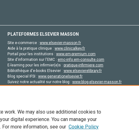
PLATEFORMES ELSEVIER MASSON
Site e-commerce :
www.elsevier-masson.fr
Aide à la pratique clinique :
www.clinicalkey.fr
Portail pour les institutions :
www.em-premium.com
Site d'information sur l'EMC :
emc-info.em-consulte.com
E-learning pour les infirmier(e)s :
pratique-infirmiere.com
Bibliothèque d'e-books Elsevier :
www.elsevierelibrary.fr
Blog special IFSI :
www.generationelsevier.fr
Suivez notre actualité sur notre blog :
www.blog-elsevier-masson.fr
Site d'emploi en santé :
emploisante.com
te work. We may also use additional cookies to
 your digital experience. You can manage your
. For more information, see our
Cookie Policy
vier, ses concédants de licence et ses contributeurs. Tout les droits sont réservés, y 
ogies similaires. Pour tout contenu en libre accès, les conditions de licence Creati