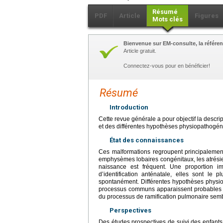
Résumé
PDF
Article
Figures
Mots clés
Bienvenue sur EM-consulte, la référen
Article gratuit.
Connectez-vous pour en bénéficier!
Résumé
Introduction
Cette revue générale a pour objectif la descri
et des différentes hypothèses physiopathogén
État des connaissances
Ces malformations regroupent principalement
emphysèmes lobaires congénitaux, les atrésie
naissance est fréquent. Une proportion i
d’identification anténatale, elles sont le 
spontanément. Différentes hypothèses physio
processus communs apparaissent probables à
du processus de ramification pulmonaire semb
Perspectives
Des études prospectives de suivi des enfants