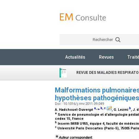
Rechercher
Actualités
Revues
Trait
REVUE DES MALADIES RESPIRATO
Malformations pulmonaires c
hypothèses pathogénique
Doi : 10.1016/j.rmr.2011.09.049
a
,
⁎
,
b
,
c
b
A. Hadchouel-Duvergé
, G. Lezmi
, J. 
a
Service de pneumologie et d’allergologie pédiat
cedex 15, France
b
Inserm IMRB U955, équipe 4, faculté de médecine
c
Université Paris Descartes (Paris-5), 75005 Pari
Auteur correspondant.