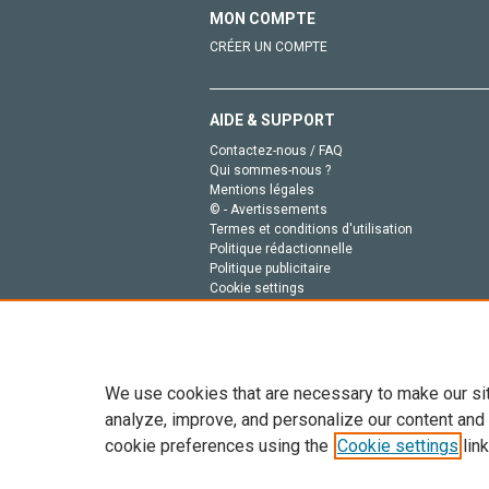
MON COMPTE
CRÉER UN COMPTE
AIDE & SUPPORT
Contactez-nous / FAQ
Qui sommes-nous ?
Mentions légales
© - Avertissements
Termes et conditions d'utilisation
Politique rédactionnelle
Politique publicitaire
Cookie settings
Politique de la vie privée
We use cookies that are necessary to make our si
analyze, improve, and personalize our content and
cookie preferences using the
Cookie settings
link
Tout le contenu de ce site: Copyright © 2026 Else
de données, a la formation en IA et aux technol