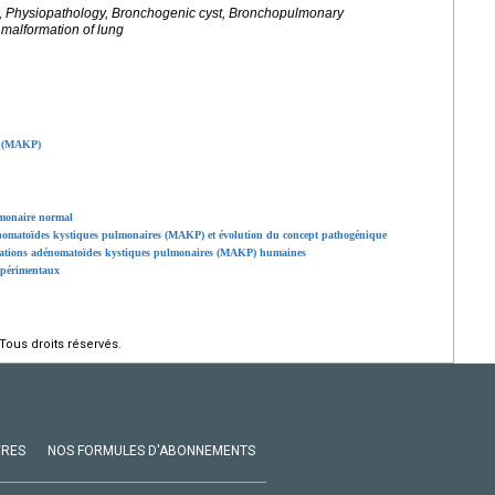
s, Physiopathology, Bronchogenic cyst, Bronchopulmonary
 malformation of lung
e (MAKP)
monaire normal
énomatoïdes kystiques pulmonaires (MAKP) et évolution du concept pathogénique
rmations adénomatoïdes kystiques pulmonaires (MAKP) humaines
xpérimentaux
Tous droits réservés.
VRES
NOS FORMULES D'ABONNEMENTS