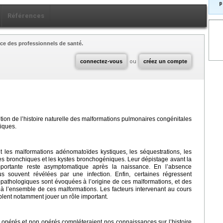
p
Références
ce des professionnels de santé.
connectez-vous
ou
créez un compte
ption de l’histoire naturelle des malformations pulmonaires congénitales
iques.
 les malformations adénomatoïdes kystiques, les séquestrations, les
s bronchiques et les kystes bronchogéniques. Leur dépistage avant la
mportante reste asymptomatique après la naissance. En l’absence
plus souvent révélées par une infection. Enfin, certaines régressent
pathologiques sont évoquées à l’origine de ces malformations, et des
 l’ensemble de ces malformations. Les facteurs intervenant au cours
lent notamment jouer un rôle important.
 opérés et non opérés compléteraient nos connaissances sur l’histoire