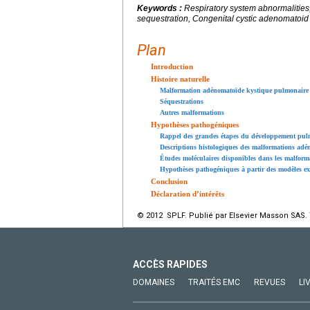
Keywords :
Respiratory system abnormalitie
sequestration, Congenital cystic adenomatoid
Plan
Introduction
Histoire naturelle
Malformation adénomatoïde kystique pulmonair
Séquestrations
Autres malformations
Hypothèses pathogéniques
Rappel des grandes étapes du développement pul
Descriptions histologiques des malformations ad
Études moléculaires disponibles dans les malfo
Hypothèses pathogéniques à partir des modèles e
Conclusion
Déclaration d’intérêts
© 2012 SPLF. Publié par Elsevier Masson SAS. 
ACCÈS RAPIDES
DOMAINES
TRAITÉS EMC
REVUES
LI