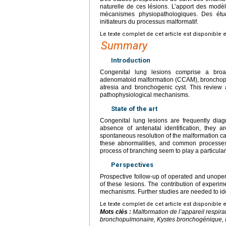
naturelle de ces lésions. L’apport des mod
mécanismes physiopathologiques. Des étud
initiateurs du processus malformatif.
Le texte complet de cet article est disponible 
Summary
Introduction
Congenital lung lesions comprise a broad
adenomatoid malformation (CCAM), bronchopu
atresia and bronchogenic cyst. This review a
pathophysiological mechanisms.
State of the art
Congenital lung lesions are frequently dia
absence of antenatal identification, they 
spontaneous resolution of the malformation can
these abnormalities, and common processes a
process of branching seem to play a particularl
Perspectives
Prospective follow-up of operated and unoper
of these lesions. The contribution of experi
mechanisms. Further studies are needed to iden
Le texte complet de cet article est disponible 
Mots clés :
Malformation de l’appareil respi
bronchopulmonaire, Kystes bronchogénique, 