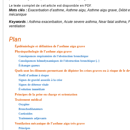
Le texte complet de cet article est disponible en PDF.
Mots clés :
Exacerbation d’asthme, Asthme aigu, Asthme aigu grave, Débit exp
mécanique
Keywords :
Asthma exacerbation, Acute severe asthma, Near fatal asthma, P
ventilation
Plan
Épidémiologie et définition de l’asthme aigu grave
Physiopathologie de l’asthme aigu grave
Conséquences respiratoires de l’obstruction bronchique
Conséquences hémodynamiques de l’obstruction bronchique [
,
]
Échanges gazeux
Quels sont les éléments permettant de dépister les crises graves ou à risque de le de
Profil d’asthme à risque
Signes de gravité associés à la crise
Signes de détresse vitale
Évolution immédiate
Principes de la prise en charge et orientation
Traitement médical
Oxygène
Bronchodilatateurs
Corticoïdes
Traitements adjuvants
Ventilation mécanique de l’asthme aigu très grave
Principes