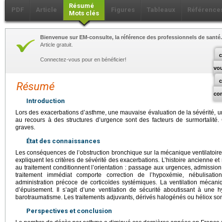
Résumé
PDF
Article
Figures
Tableaux
Référence
Mots clés
Bienvenue sur EM-consulte, la référence des professionnels de santé.
Article gratuit.
c
Connectez-vous pour en bénéficier!
vo
Résumé
co
Introduction
Lors des exacerbations d’asthme, une mauvaise évaluation de la sévérité, un 
au recours à des structures d’urgence sont des facteurs de surmortalité.
graves.
État des connaissances
Les conséquences de l’obstruction bronchique sur la mécanique ventilatoire 
expliquent les critères de sévérité des exacerbations. L’histoire ancienne et r
au traitement conditionnent l’orientation : passage aux urgences, admissi
traitement immédiat comporte correction de l’hypoxémie, nébulisatio
administration précoce de corticoïdes systémiques. La ventilation mécan
d’épuisement. Il s’agit d’une ventilation de sécurité aboutissant à une 
barotraumatisme. Les traitements adjuvants, dérivés halogénés ou héliox son
Perspectives et conclusion