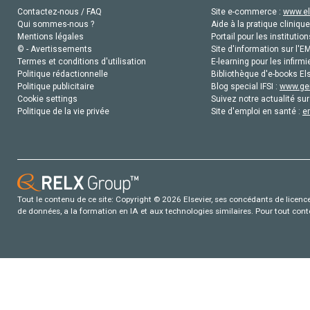
Contactez-nous / FAQ
Site e-commerce :
www.el
Qui sommes-nous ?
Aide à la pratique clinique
Mentions légales
Portail pour les institution
© - Avertissements
Site d'information sur l'E
Termes et conditions d'utilisation
E-learning pour les infirmi
Politique rédactionnelle
Bibliothèque d'e-books Els
Politique publicitaire
Blog special IFSI :
www.gen
Cookie settings
Suivez notre actualité sur
Politique de la vie privée
Site d'emploi en santé :
e
Tout le contenu de ce site: Copyright © 2026 Elsevier, ses concédants de licence e
de données, a la formation en IA et aux technologies similaires. Pour tout con