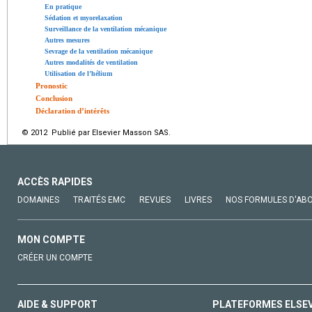
En pratique
Sédation et myorelaxation
Surveillance de la ventilation mécanique
Autres mesures
Sevrage de la ventilation mécanique
Autres modalités de ventilation
Utilisation de l’hélium
Pronostic
Conclusion
Déclaration d’intérêts
© 2012 Publié par Elsevier Masson SAS.
ACCÈS RAPIDES
DOMAINES
TRAITÉS EMC
REVUES
LIVRES
NOS FORMULES D'AB
MON COMPTE
CRÉER UN COMPTE
AIDE & SUPPORT
PLATEFORMES ELSE