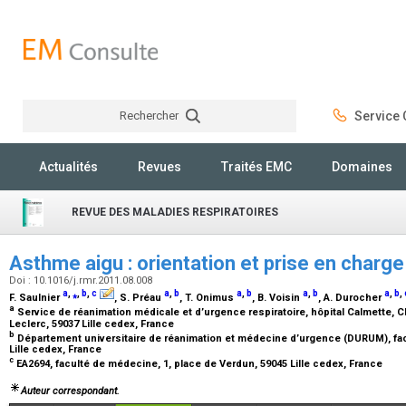
Rechercher
Service C
Rechercher
Actualités
Revues
Traités EMC
Domaines
REVUE DES MALADIES RESPIRATOIRES
Asthme aigu : orientation et prise en charg
Doi : 10.1016/j.rmr.2011.08.008
a
,
⁎
,
b
,
c
a
,
b
a
,
b
a
,
b
a
,
b
,
F. Saulnier
, S. Préau
, T. Onimus
, B. Voisin
, A. Durocher
a
Service de réanimation médicale et d’urgence respiratoire, hôpital Calmette, C
Leclerc, 59037 Lille cedex, France
b
Département universitaire de réanimation et médecine d’urgence (DURUM), fac
Lille cedex, France
c
EA2694, faculté de médecine, 1, place de Verdun, 59045 Lille cedex, France
Auteur correspondant.