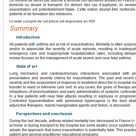
Le nombre de décès par asthme a diminué ces dernières années en France 
domicile ou durant le transport. En dehors des cas d’asphyxie, ils seraien
exacerbation est potentiellement fatale. Cette notion devrait être renfor
patients et de formation des médecins.
Le texte complet de cet article est disponible en PDF.
Summary
Introduction
All patients with asthma are at risk of exacerbations. Mortality is often associat
and/or to appreciate the severity of acute episode, resulting in inadequate 
emergency care and inappropriate hospitalization rates, including delayed
review focuses on the management of acute severe and near fatal asthma.
State of art
Lung mechanics and cardiopulmonary interactions associated with airf
presentation and severity criteria for exacerbations. The past and recent me
severity and the assessment of response to treatment direct the in-hospital
transfer to ward or intensive care unit. In any cases, the goals of therapy 
inhalations of bronchodilators and early administration of systemic corticoste
in a few patients with near fatal attacks resulting in asphyxia or progres
Controlled hypoventilation with permissive hypercapnia is the best str
adjunctive therapies, mainly halogenated agents and heliox, is discussed.
Perspectives and conclusion
During the last decade, asthma related mortality has decreased in France (<
at home or during transport to the hospital but some deaths occur suddenly.
adopts the approach that every exacerbation is potentially fatal. This pract
patient and general practitioner educational programs.