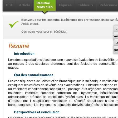
Résumé
PDF
Article
Figures
Tableaux
Référence
Mots clés
Bienvenue sur EM-consulte, la référence des professionnels de santé.
Article gratuit.
c
Connectez-vous pour en bénéficier!
vo
Résumé
co
Introduction
Lors des exacerbations d’asthme, une mauvaise évaluation de la sévérité, un 
au recours à des structures d’urgence sont des facteurs de surmortalité.
graves.
État des connaissances
Les conséquences de l’obstruction bronchique sur la mécanique ventilatoire 
expliquent les critères de sévérité des exacerbations. L’histoire ancienne et r
au traitement conditionnent l’orientation : passage aux urgences, admissi
traitement immédiat comporte correction de l’hypoxémie, nébulisatio
administration précoce de corticoïdes systémiques. La ventilation mécan
d’épuisement. Il s’agit d’une ventilation de sécurité aboutissant à une 
barotraumatisme. Les traitements adjuvants, dérivés halogénés ou héliox son
Perspectives et conclusion