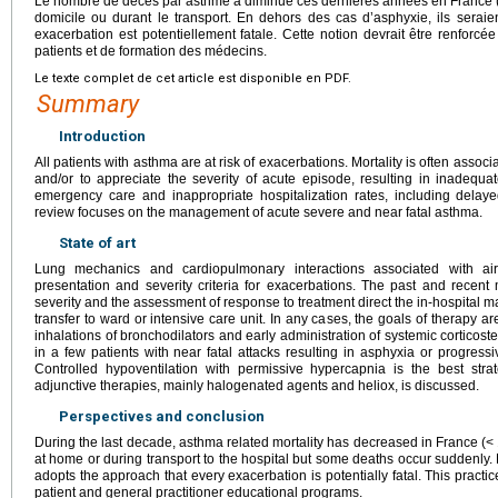
Le nombre de décès par asthme a diminué ces dernières années en France 
domicile ou durant le transport. En dehors des cas d’asphyxie, ils seraien
exacerbation est potentiellement fatale. Cette notion devrait être renfor
patients et de formation des médecins.
Le texte complet de cet article est disponible en PDF.
Summary
Introduction
All patients with asthma are at risk of exacerbations. Mortality is often associat
and/or to appreciate the severity of acute episode, resulting in inadequate 
emergency care and inappropriate hospitalization rates, including delayed
review focuses on the management of acute severe and near fatal asthma.
State of art
Lung mechanics and cardiopulmonary interactions associated with airf
presentation and severity criteria for exacerbations. The past and recent me
severity and the assessment of response to treatment direct the in-hospital
transfer to ward or intensive care unit. In any cases, the goals of therapy 
inhalations of bronchodilators and early administration of systemic corticoste
in a few patients with near fatal attacks resulting in asphyxia or progres
Controlled hypoventilation with permissive hypercapnia is the best str
adjunctive therapies, mainly halogenated agents and heliox, is discussed.
Perspectives and conclusion
During the last decade, asthma related mortality has decreased in France (<
at home or during transport to the hospital but some deaths occur suddenly.
adopts the approach that every exacerbation is potentially fatal. This pract
patient and general practitioner educational programs.