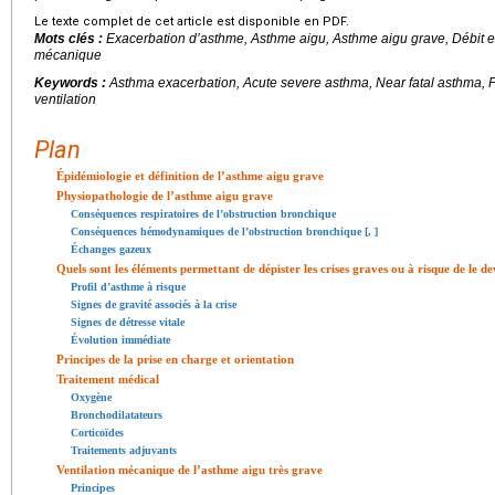
Le texte complet de cet article est disponible en PDF.
Mots clés :
Exacerbation d’asthme, Asthme aigu, Asthme aigu grave, Débit exp
mécanique
Keywords :
Asthma exacerbation, Acute severe asthma, Near fatal asthma, P
ventilation
Plan
Épidémiologie et définition de l’asthme aigu grave
Physiopathologie de l’asthme aigu grave
Conséquences respiratoires de l’obstruction bronchique
Conséquences hémodynamiques de l’obstruction bronchique [
,
]
Échanges gazeux
Quels sont les éléments permettant de dépister les crises graves ou à risque de le de
Profil d’asthme à risque
Signes de gravité associés à la crise
Signes de détresse vitale
Évolution immédiate
Principes de la prise en charge et orientation
Traitement médical
Oxygène
Bronchodilatateurs
Corticoïdes
Traitements adjuvants
Ventilation mécanique de l’asthme aigu très grave
Principes