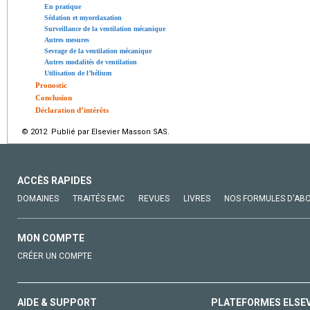
En pratique
Sédation et myorelaxation
Surveillance de la ventilation mécanique
Autres mesures
Sevrage de la ventilation mécanique
Autres modalités de ventilation
Utilisation de l’hélium
Pronostic
Conclusion
Déclaration d’intérêts
© 2012 Publié par Elsevier Masson SAS.
ACCÈS RAPIDES
DOMAINES
TRAITÉS EMC
REVUES
LIVRES
NOS FORMULES D'AB
MON COMPTE
CRÉER UN COMPTE
AIDE & SUPPORT
PLATEFORMES ELSE