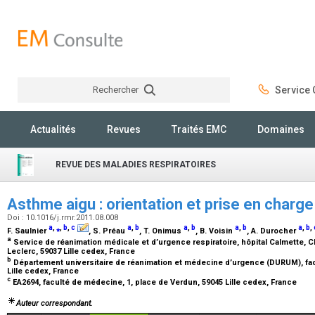
Rechercher
Service C
Rechercher
Actualités
Revues
Traités EMC
Domaines
REVUE DES MALADIES RESPIRATOIRES
Asthme aigu : orientation et prise en charg
Doi : 10.1016/j.rmr.2011.08.008
a
,
⁎
,
b
,
c
a
,
b
a
,
b
a
,
b
a
,
b
,
F. Saulnier
, S. Préau
, T. Onimus
, B. Voisin
, A. Durocher
a
Service de réanimation médicale et d’urgence respiratoire, hôpital Calmette, C
Leclerc, 59037 Lille cedex, France
b
Département universitaire de réanimation et médecine d’urgence (DURUM), fac
Lille cedex, France
c
EA2694, faculté de médecine, 1, place de Verdun, 59045 Lille cedex, France
Auteur correspondant.