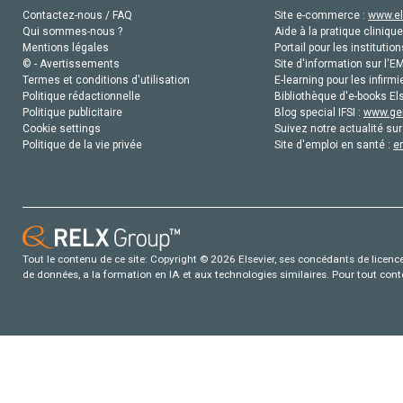
Contactez-nous / FAQ
Site e-commerce :
www.el
Qui sommes-nous ?
Aide à la pratique clinique
Mentions légales
Portail pour les institution
© - Avertissements
Site d'information sur l'E
Termes et conditions d'utilisation
E-learning pour les infirmi
Politique rédactionnelle
Bibliothèque d'e-books Els
Politique publicitaire
Blog special IFSI :
www.gen
Cookie settings
Suivez notre actualité sur
Politique de la vie privée
Site d'emploi en santé :
e
Tout le contenu de ce site: Copyright © 2026 Elsevier, ses concédants de licence e
de données, a la formation en IA et aux technologies similaires. Pour tout con