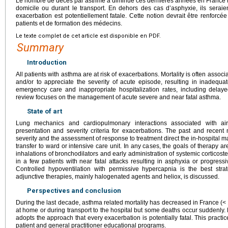
Le nombre de décès par asthme a diminué ces dernières années en France 
domicile ou durant le transport. En dehors des cas d’asphyxie, ils seraien
exacerbation est potentiellement fatale. Cette notion devrait être renfor
patients et de formation des médecins.
Le texte complet de cet article est disponible en PDF.
Summary
Introduction
All patients with asthma are at risk of exacerbations. Mortality is often associat
and/or to appreciate the severity of acute episode, resulting in inadequate 
emergency care and inappropriate hospitalization rates, including delayed
review focuses on the management of acute severe and near fatal asthma.
State of art
Lung mechanics and cardiopulmonary interactions associated with airf
presentation and severity criteria for exacerbations. The past and recent me
severity and the assessment of response to treatment direct the in-hospital
transfer to ward or intensive care unit. In any cases, the goals of therapy 
inhalations of bronchodilators and early administration of systemic corticoste
in a few patients with near fatal attacks resulting in asphyxia or progres
Controlled hypoventilation with permissive hypercapnia is the best str
adjunctive therapies, mainly halogenated agents and heliox, is discussed.
Perspectives and conclusion
During the last decade, asthma related mortality has decreased in France (<
at home or during transport to the hospital but some deaths occur suddenly.
adopts the approach that every exacerbation is potentially fatal. This pract
patient and general practitioner educational programs.