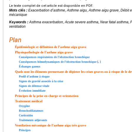
Le texte complet de cet article est disponible en PDF.
Mots clés :
Exacerbation d’asthme, Asthme aigu, Asthme aigu grave, Débit exp
mécanique
Keywords :
Asthma exacerbation, Acute severe asthma, Near fatal asthma, P
ventilation
Plan
Épidémiologie et définition de l’asthme aigu grave
Physiopathologie de l’asthme aigu grave
Conséquences respiratoires de l’obstruction bronchique
Conséquences hémodynamiques de l’obstruction bronchique [
,
]
Échanges gazeux
Quels sont les éléments permettant de dépister les crises graves ou à risque de le de
Profil d’asthme à risque
Signes de gravité associés à la crise
Signes de détresse vitale
Évolution immédiate
Principes de la prise en charge et orientation
Traitement médical
Oxygène
Bronchodilatateurs
Corticoïdes
Traitements adjuvants
Ventilation mécanique de l’asthme aigu très grave
Principes