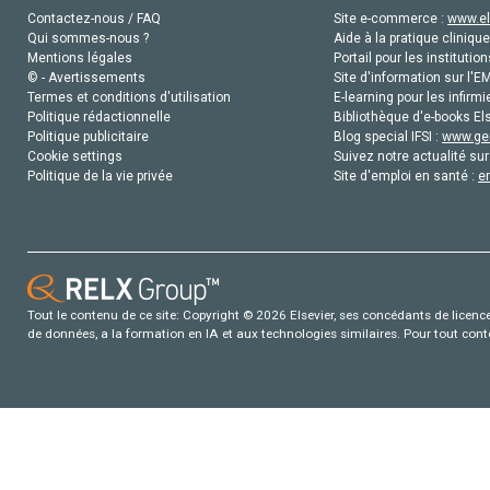
Contactez-nous / FAQ
Site e-commerce :
www.el
Qui sommes-nous ?
Aide à la pratique clinique
Mentions légales
Portail pour les institution
© - Avertissements
Site d'information sur l'E
Termes et conditions d'utilisation
E-learning pour les infirmi
Politique rédactionnelle
Bibliothèque d'e-books Els
Politique publicitaire
Blog special IFSI :
www.gen
Cookie settings
Suivez notre actualité sur
Politique de la vie privée
Site d'emploi en santé :
e
Tout le contenu de ce site: Copyright © 2026 Elsevier, ses concédants de licence e
de données, a la formation en IA et aux technologies similaires. Pour tout con