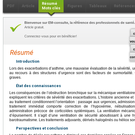
Résumé
PDF
Article
Figures
Tableaux
Référence
Mots clés
Bienvenue sur EM-consulte, la référence des professionnels de santé.
Article gratuit.
c
Connectez-vous pour en bénéficier!
vo
Résumé
co
Introduction
Lors des exacerbations d’asthme, une mauvaise évaluation de la sévérité, un 
au recours à des structures d’urgence sont des facteurs de surmortalité.
graves.
État des connaissances
Les conséquences de l’obstruction bronchique sur la mécanique ventilatoire 
expliquent les critères de sévérité des exacerbations. L’histoire ancienne et r
au traitement conditionnent l’orientation : passage aux urgences, admissi
traitement immédiat comporte correction de l’hypoxémie, nébulisatio
administration précoce de corticoïdes systémiques. La ventilation mécan
d’épuisement. Il s’agit d’une ventilation de sécurité aboutissant à une 
barotraumatisme. Les traitements adjuvants, dérivés halogénés ou héliox son
Perspectives et conclusion