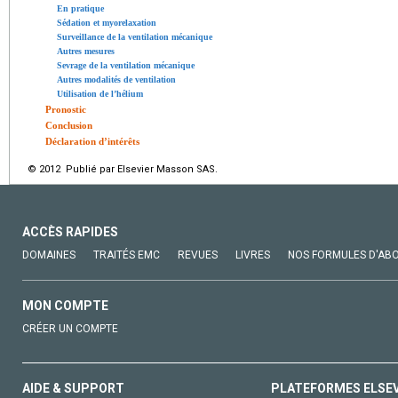
En pratique
Sédation et myorelaxation
Surveillance de la ventilation mécanique
Autres mesures
Sevrage de la ventilation mécanique
Autres modalités de ventilation
Utilisation de l’hélium
Pronostic
Conclusion
Déclaration d’intérêts
© 2012 Publié par Elsevier Masson SAS.
ACCÈS RAPIDES
DOMAINES
TRAITÉS EMC
REVUES
LIVRES
NOS FORMULES D'AB
MON COMPTE
CRÉER UN COMPTE
AIDE & SUPPORT
PLATEFORMES ELSE