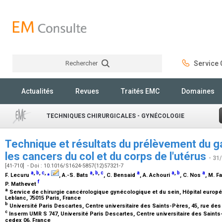
Rechercher
Service C
Rechercher
Actualités
Revues
Traités EMC
Domaines
TECHNIQUES CHIRURGICALES - GYNÉCOLOGIE
Technique et résultats du prélèvement du ga
les cancers du col et du corps de l'utérus
- 31
[41-710] - Doi : 10.1016/S1624-5857(12)57321-7
a
,
b
,
c
,
⁎
a
,
b
,
c
a
a
,
b
a
F. Lecuru
, A.-S. Bats
, C. Bensaid
, A. Achouri
, C. Nos
, M. F
f
P. Mathevet
a
Service de chirurgie cancérologique gynécologique et du sein, Hôpital europ
Leblanc, 75015 Paris, France
b
Université Paris Descartes, Centre universitaire des Saints-Pères, 45, rue de
c
Inserm UMR S 747, Université Paris Descartes, Centre universitaire des Saints-
cedex 06, France