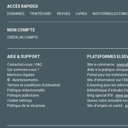
ACCÈS RAPIDES
DOMAINES
TRAITÉS EMC
REVUES
LIVRES
NOS FORMULES D'AB
MON COMPTE
CRÉER UN COMPTE
AIDE & SUPPORT
PLATEFORMES ELSE
Contactez-nous / FAQ
Site e-commerce :
www.el
Qui sommes-nous ?
Aide à la pratique clinique
Mentions légales
Portail pour les institution
© - Avertissements
Site d'information sur l'E
Termes et conditions d'utilisation
E-learning pour les infirmi
Politique rédactionnelle
Bibliothèque d'e-books Els
Politique publicitaire
Blog special IFSI :
www.gen
Cookie settings
Suivez notre actualité sur
Politique de la vie privée
Site d'emploi en santé :
e