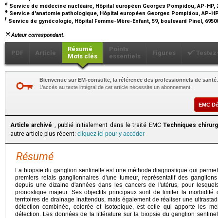
d
Service de médecine nucléaire, Hôpital européen Georges Pompidou, AP-HP, 20
e
Service d'anatomie pathologique, Hôpital européen Georges Pompidou, AP-HP, 
f
Service de gynécologie, Hôpital Femme-Mère-Enfant, 59, boulevard Pinel, 6950
Auteur correspondant.
Résumé
Points
PDF
Article
Figures
Testez
Mots clés
essentiels
Bienvenue sur EM-consulte, la référence des professionnels de santé.
L’accès au texte intégral de cet article nécessite un abonnement.
EMC D
Article archivé
, publié initialement dans le traité EMC
Techniques chirurg
autre article plus récent:
cliquez ici pour y accéder
Résumé
La biopsie du ganglion sentinelle est une méthode diagnostique qui permet
premiers relais ganglionnaires d'une tumeur, représentatif des ganglion
depuis une dizaine d'années dans les cancers de l'utérus, pour lesquels 
pronostique majeur. Ses objectifs principaux sont de limiter la morbidit
territoires de drainage inattendus, mais également de réaliser une ultrastad
détection combinée, colorée et isotopique, est celle qui apporte les me
détection. Les données de la littérature sur la biopsie du ganglion sentin