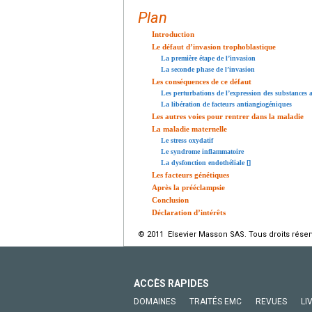
Plan
Introduction
Le défaut d’invasion trophoblastique
La première étape de l’invasion
La seconde phase de l’invasion
Les conséquences de ce défaut
Les perturbations de l’expression des substances
La libération de facteurs antiangiogéniques
Les autres voies pour rentrer dans la maladie
La maladie maternelle
Le stress oxydatif
Le syndrome inflammatoire
La dysfonction endothéliale [
]
Les facteurs génétiques
Après la prééclampsie
Conclusion
Déclaration d’intérêts
© 2011 Elsevier Masson SAS. Tous droits réser
ACCÈS RAPIDES
DOMAINES
TRAITÉS EMC
REVUES
LI