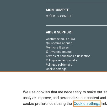
MON COMPTE
CRÉER UN COMPTE
AIDE & SUPPORT
Contactez-nous / FAQ
Qui sommes-nous ?
Mentions légales
© - Avertissements
Termes et conditions d'utilisation
Politique rédactionnelle
Politique publicitaire
Cookie settings
Politique de la vie privée
We use cookies that are necessary to make our si
analyze, improve, and personalize our content and
cookie preferences using the
Cookie settings
link
Tout le contenu de ce site: Copyright © 2026 Else