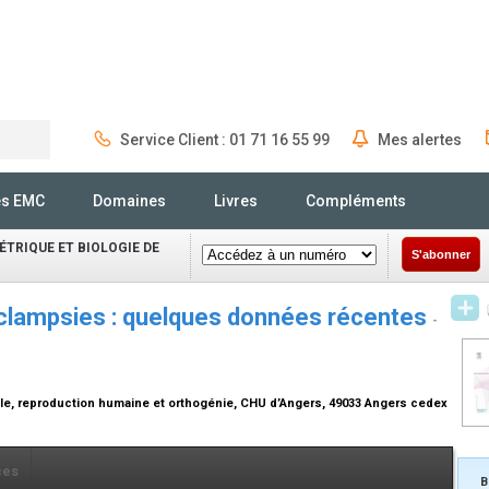
Service Client : 01 71 16 55 99
Mes alertes
Rechercher
és EMC
Domaines
Livres
Compléments
TRIQUE ET BIOLOGIE DE
S'abonner
clampsies : quelques données récentes
-
le, reproduction humaine et orthogénie, CHU d’Angers, 49033 Angers cedex
ces
B