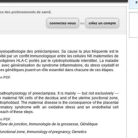
p
ce des professionnels de santé.
connectez-vous
ou
créez un compte
hysiopathologie des prééclampsies. Sa cause la plus fréquente est le
initié par un conflit immunologique entre les cellules NK maternelles de
ntigènes HLA-C portés par le cytotrophoblaste interstitiel. La maladie
, avec généralisation du syndrome inflammatoire, du stress oxydatif et
es génétiques jouent un rôle essentiel dans chacune de ces étapes.
en PDF.
pathophysiology of preeclampsia. It is mainly — but not exclusively —
maternal NK cells of the decidua and of the uterine junctional zone,
 trophoblast. The maternal disease is the consequence of the placental
mmatory syndrome with an oxidative stress and an endothelial cell
 each of these steps.
en PDF.
Zone de jonction, Immunologie de la grossesse, Génétique
Junctional zone, Immunology of pregnancy, Genetics