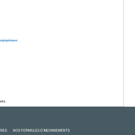
 angiogéniques
vés.
VRES
NOS FORMULES D'ABONNEMENTS