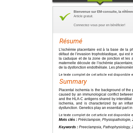
Bienvenue sur EM-consulte, la référen
Article gratuit.
Connectez-vous pour en bénéficier!
Résumé
L’ischémie placentaire est à la base de la p
défaut de l’invasion trophoblastique, qui est 
la caduque et de la zone de jonction et les a
maternelle découle de l’ischémie placentaire
de la dysfonction endothéliale. Les phénomèn
Le texte complet de cet article est disponible 
Summary
Placental ischemia is the background of the 
caused by an immunological conflict between 
and the HLA-C antigens shared by interstitial
ischemia, and is characterized by an infla
dysfunction. Genetics play an essential part in
Le texte complet de cet article est disponible 
Mots clés :
Prééclampsie, Physiopathologie, 
Keywords :
Preeclampsia, Pathophysiology, 