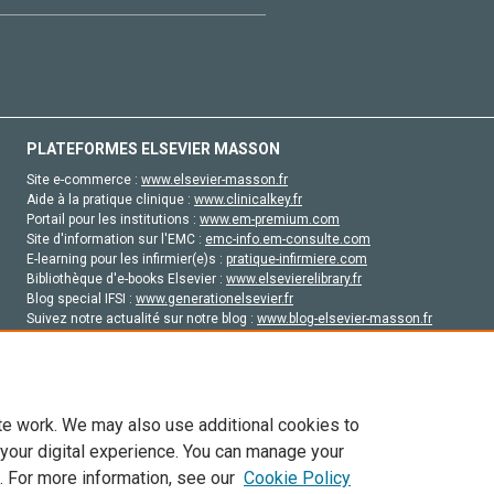
PLATEFORMES ELSEVIER MASSON
Site e-commerce :
www.elsevier-masson.fr
Aide à la pratique clinique :
www.clinicalkey.fr
Portail pour les institutions :
www.em-premium.com
Site d'information sur l'EMC :
emc-info.em-consulte.com
E-learning pour les infirmier(e)s :
pratique-infirmiere.com
Bibliothèque d'e-books Elsevier :
www.elsevierelibrary.fr
Blog special IFSI :
www.generationelsevier.fr
Suivez notre actualité sur notre blog :
www.blog-elsevier-masson.fr
Site d'emploi en santé :
emploisante.com
te work. We may also use additional cookies to
 your digital experience. You can manage your
. For more information, see our
Cookie Policy
vier, ses concédants de licence et ses contributeurs. Tout les droits sont réservés, y 