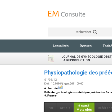
Rechercher
Actualités
Revues
Trait
JOURNAL DE GYNÉCOLOGIE OBSTÉ
LA REPRODUCTION
Physiopathologie des préé
01/06/12
Doi : 10.1016/j.jgyn.2011.09.001
A. Fournié
Pôle de gynécologie-obstétrique, médecine fœta
9, France
Résumé
PDF
Article
Référen
Mots clés