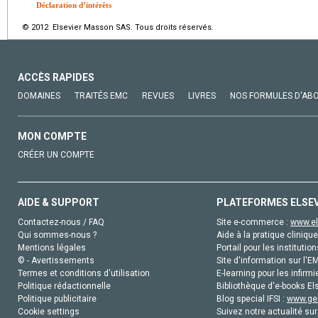
Déclaration d’intérêts
© 2012 Elsevier Masson SAS. Tous droits réservés.
ACCÈS RAPIDES
DOMAINES
TRAITÉS EMC
REVUES
LIVRES
NOS FORMULES D'AB
MON COMPTE
CRÉER UN COMPTE
AIDE & SUPPORT
PLATEFORMES ELSE
Contactez-nous / FAQ
Site e-commerce :
www.el
Qui sommes-nous ?
Aide à la pratique clinique
Mentions légales
Portail pour les institution
© - Avertissements
Site d'information sur l'E
Termes et conditions d'utilisation
E-learning pour les infirmi
Politique rédactionnelle
Bibliothèque d'e-books Els
Politique publicitaire
Blog special IFSI :
www.gen
Cookie settings
Suivez notre actualité sur