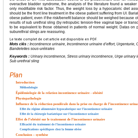
overactive bladder syndrome, the analysis of the literature found a weaker 
only modifiable risk factor. Thus, the weight loss by a hypocaloric diet ass
should be the front line treatment in the obese patient suffering from UI. Bari
obese patient, even if the risk/benefit balance should be weighed because of s
results of sub urethral sling (by retropubic tension-free vaginal tape or tran
to be equivalent to those obtained in patients of normal weight. Datas on 
suburethral slings are reassuring.
Le texte complet de cet article est disponible en PDF.
Mots clés :
Incontinence urinaire, Incontinence urinaire d’effort, Urgenturie, 
Bandelettes sous-urétrales
Keywords :
Urinary incontinence, Stress urinary incontinence, Urge urinary i
Sub urethral sling
Plan
Introduction
Méthodologie
Épidémiologie de la relation incontinence urinaire - obésité
Physiopathologie
Influence de la réduction pondérale dans la prise en charge de l’incontinence urina
Effet du régime alimentaire hypocalorique sur l’incontinence urinaire
Effet de la chirurgie bariatrique sur l’incontinence urinaire
Effet de l’obésité sur le traitement de l’incontinence urinaire
Efficacité du traitement de l’incontinence urinaire
Complications spécifiques chez la femme obèse
Conclusion – synthèse