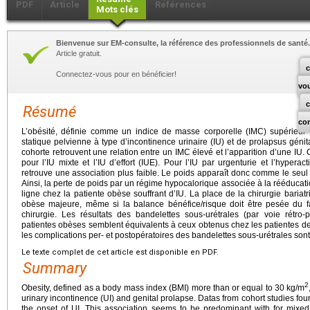
PDF
Article
Références
Mots clés
Bienvenue sur EM-consulte, la référence des professionnels de santé.
Article gratuit.
c
Connectez-vous pour en bénéficier!
vo
Résumé
co
L’obésité, définie comme un indice de masse corporelle (IMC) supérieur
statique pelvienne à type d’incontinence urinaire (IU) et de prolapsus gén
cohorte retrouvent une relation entre un IMC élevé et l’apparition d’une IU
pour l’IU mixte et l’IU d’effort (IUE). Pour l’IU par urgenturie et l’hyperacti
retrouve une association plus faible. Le poids apparaît donc comme le seul 
Ainsi, la perte de poids par un régime hypocalorique associée à la rééducat
ligne chez la patiente obèse souffrant d’IU. La place de la chirurgie bariat
obèse majeure, même si la balance bénéfice/risque doit être pesée du fa
chirurgie. Les résultats des bandelettes sous-urétrales (par voie rétro-
patientes obèses semblent équivalents à ceux obtenus chez les patientes 
les complications per- et postopératoires des bandelettes sous-urétrales sont
Le texte complet de cet article est disponible en PDF.
Summary
2
Obesity, defined as a body mass index (BMI) more than or equal to 30
kg/m
urinary incontinence (UI) and genital prolapse. Datas from cohort studies f
the onset of UI. This association seems to be predominant with for mixed