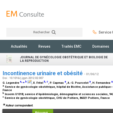
Rechercher
Service C
Rechercher
Actualités
Revues
Traités EMC
Domaines
JOURNAL DE GYNÉCOLOGIE OBSTÉTRIQUE ET BIOLOGIE DE
LA REPRODUCTION
Incontinence urinaire et obésité
- 01/06/12
Doi : 10.1016/j.jgyn.2012.02.007
a
,
⁎
,
b
b
,
c
a
a
a
G. Legendre
, X. Fritel
, P. Capmas
, A.-G. Pourcelot
, H. Fernandez
a
Service de gynécologie-obstétrique, hôpital de Bicêtre, Assistance publique–H
France
b
Inserm U1018, service d’épidémiologie, démographie et sciences sociales, 94
c
Service de gynécologie-obstétrique, CHU de Poitiers, 86021 Poitiers, France
Auteur correspondant.
Résumé